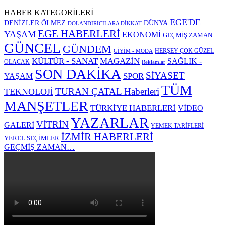
HABER KATEGORİLERİ
EGE'DE
DENİZLER ÖLMEZ
DÜNYA
DOLANDIRICILARA DİKKAT
EGE HABERLERİ
YAŞAM
EKONOMİ
GEÇMİŞ ZAMAN
GÜNCEL
GÜNDEM
HERŞEY ÇOK GÜZEL
GİYİM - MODA
KÜLTÜR - SANAT
MAGAZİN
SAĞLIK -
OLACAK
Reklamlar
SON DAKİKA
SİYASET
SPOR
YAŞAM
TÜM
TURAN ÇATAL Haberleri
TEKNOLOJİ
MANŞETLER
TÜRKİYE HABERLERİ
VİDEO
YAZARLAR
VİTRİN
GALERİ
YEMEK TARİFLERİ
İZMİR HABERLERİ
YEREL SEÇİMLER
GEÇMİŞ ZAMAN…