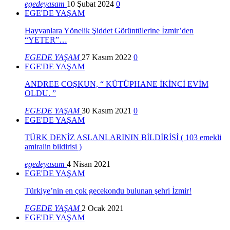
egedeyasam
10 Şubat 2024
0
EGE'DE YAŞAM
Hayvanlara Yönelik Şiddet Görüntülerine İzmir’den
“YETER”…
EGEDE YAŞAM
27 Kasım 2022
0
EGE'DE YAŞAM
ANDREE COŞKUN, “ KÜTÜPHANE İKİNCİ EVİM
OLDU. ”
EGEDE YAŞAM
30 Kasım 2021
0
EGE'DE YAŞAM
TÜRK DENİZ ASLANLARININ BİLDİRİSİ ( 103 emekli
amiralin bildirisi )
egedeyasam
4 Nisan 2021
EGE'DE YAŞAM
Türkiye’nin en çok gecekondu bulunan şehri İzmir!
EGEDE YAŞAM
2 Ocak 2021
EGE'DE YAŞAM