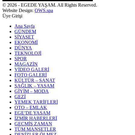
© 2026 - EGEDE YAŞAM. All Rights Reserved.
Website Design:
OWS.spa
Üye Girişi
Ana Sayfa
GÜNDEM
SİYASET
EKONOMİ
DÜNYA
TEKNOLOJİ
SPOR
MAGAZİN
VİDEO GALERİ
FOTO GALERİ
KÜLTÜR – SANAT
SAĞLIK – YAŞAM
GİYİM – MODA
GEZİ
YEMEK TARİFLERİ
OTO – EMLAK
EGE’DE YAŞAM
İZMİR HABERLERİ
GEÇMİŞ ZAMAN
TÜM MANŞETLER
DENİZLER ÖLMEZ