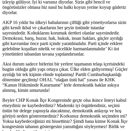
izleyip gülüyor. İyi ki varsınız diyorlar. Sizin gibi bencil ve
öngörüsüzler olmasa biz nasıl bu halkı koyun yerine koyup güderiz
diyorlar.
AKP 16 yıldır bu ülkeyi babalarının çiftliği gibi yönetiyorlarsa sizin
gibi kendi ikbal ve çıkarlarını her şeyin üstünde tutanlar
sayesindedir. Koltuklarını korumak dertleri olanlar sayesindedir.
Demokrasi, barış, huzur, hak, hukuk, insan hakları, güçler ayrılığı
gibi kavramlar önce parti içinde yaratılmalıdır. Parti içinde erklere
gelebilme koşulları nitelik ve nicelikle harmanlanmalıdır’ Ki üst
yönetimleri tabandan tavana yapılandırsınlar.
Aksi durum sadece birlerini bir yerlere taşımanın telaşı içerisindeki
bugün olduğu gibi yapı ortaya çıkar. Ülke elden gidiyormuş! Güçler
ayrılığı bir tek kişinin elinde toplanmış! Partili Cumhurbaşkanlığı
dönemine geçilmiş! OHAL “olağan üstü hal” yasası ile KHK
“Kanun Hükmünde Kararname” lerle demokratik haklar askıya
alınmış, kimin umurunda!
Beyler CHP Konak İlçe Kongresinde geçte olsa ikince listeyi kabul
etseydiniz ne kaybederdiniz? Mademki iyi örgütlendiniz, seçimi
üstün bir delege yapısıyla alacaktınız, demokratik anlayışı ve hoş
görüyü neden gösteremediniz? Korkunuz demokratik seçimden mi?
Yoksa kaybedeceğinizi mi hissettiniz? Şimdi bana kimse Konak İlçe
kongresinin tabanın göstergesini yansıttığını söyleyemez! Birlik ve