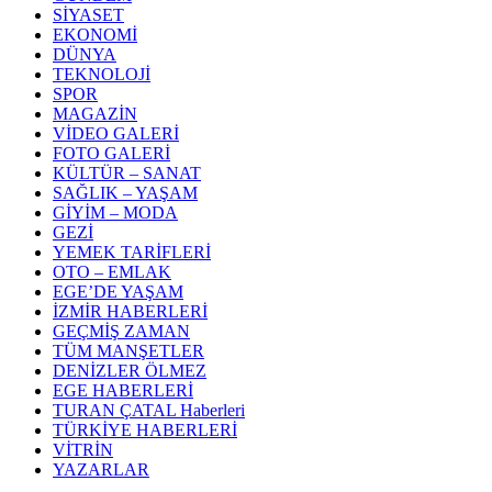
SİYASET
EKONOMİ
DÜNYA
TEKNOLOJİ
SPOR
MAGAZİN
VİDEO GALERİ
FOTO GALERİ
KÜLTÜR – SANAT
SAĞLIK – YAŞAM
GİYİM – MODA
GEZİ
YEMEK TARİFLERİ
OTO – EMLAK
EGE’DE YAŞAM
İZMİR HABERLERİ
GEÇMİŞ ZAMAN
TÜM MANŞETLER
DENİZLER ÖLMEZ
EGE HABERLERİ
TURAN ÇATAL Haberleri
TÜRKİYE HABERLERİ
VİTRİN
YAZARLAR