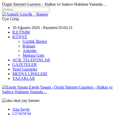
Özgür İnternet Gazetesi – Halkın ve Sadece Haklının Yanında…
Üye Girişi
10 Ağustos 2026 - Pazartesi 05:02:11
İLETİŞİM
KÜNYE
Gizlilik İlkeleri
Reklam
Anketler
Mağaza Giriş
ACİL TELEFONLAR
GAZETELER
Yerel Gazeteler
MEDYA LİNKLERİ
YAZARLAR
Egede Yaşam - Özgür İnternet Gazetesi – Halkın ve
Sadece Haklının Yanında…
Ana Sayfa
GÜNDEM