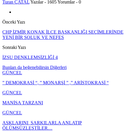
Turan ÇATAL
Yazılar - 1605
Yorumlar - 0
Önceki Yazı
CHP İZMİR KONAK İLÇE BAŞKANLIĞI SEÇİMLERİNDE
YENİ BİR SOLUK VE NEFES
Sonraki Yazı
İZSU DENKLEMSİZLİĞİ 4
Bunları da beğenebilirsin
Diğerleri
GÜNCEL
” DEMOKRASİ “, ” MONARŞİ ” ,” ARİSTOKRASİ “
GÜNCEL
MANİSA TARZANI
GÜNCEL
AŞKLARINI ŞARKILARLA ANLATIP
ÖLÜMSÜZLEŞTİLER…