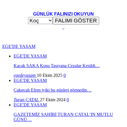
GÜNLÜK FALINIZI OKUYUN
..
.
EGE'DE YAŞAM
EGE'DE YAŞAM
Kaçak SAKA Kuşu Taşıyana Cezalar Kesildi…
egedeyasam
10 Ekim 2025
0
EGE'DE YAŞAM
Çakırcalı Efem iyiki bu günleri görmedin…
Turan ÇATAL
27 Ekim 2024
0
EGE'DE YAŞAM
GAZETEMİZ SAHİBİ TURAN ÇATAL’IN MUTLU
GÜNÜ…