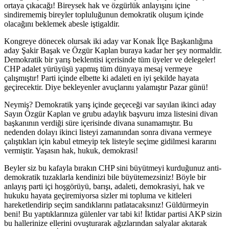
ortaya çıkacağı! Bireysek hak ve özgürlük anlayışını içine
sindirememiş bireyler topluluğunun demokratik oluşum içinde
olacağını beklemek abesle iştigaldir.
Kongreye dönecek olursak iki aday var Konak İlçe Başkanlığına
aday Şakir Başak ve Özgür Kaplan buraya kadar her şey normaldir.
Demokratik bir yarış beklentisi içerisinde tüm üyeler ve delegeler!
CHP adalet yürüyüşü yapmış tüm dünyaya mesaj vermeye
çalışmıştır! Parti içinde elbette ki adaleti en iyi şekilde hayata
geçirecektir. Diye bekleyenler avuçlarını yalamıştır Pazar günü!
Neymiş? Demokratik yarış içinde geçeceği var sayılan ikinci aday
Sayın Özgür Kaplan ve grubu adaylık başvuru imza listesini divan
başkanının verdiği süre içerisinde divana sunamamıştır. Bu
nedenden dolayı ikinci listeyi zamanından sonra divana vermeye
çalıştıkları için kabul etmeyip tek listeyle seçime gidilmesi kararını
vermiştir. Yaşasın hak, hukuk, demokrasi!
Beyler siz bu kafayla bırakın CHP sini büyütmeyi kurduğunuz anti-
demokratik tuzaklarla kendinizi bile büyütemezsiniz! Böyle bir
anlayış parti içi hoşgörüyü, barışı, adaleti, demokrasiyi, hak ve
hukuku hayata geçiremiyorsa sizler mi topluma ve kitleleri
hareketlendirip seçim sandıklarını patlatacaksınız! Güldürmeyin
beni! Bu yaptıklarınıza gülenler var tabi ki! İktidar partisi AKP sizin
bu hallerinize ellerini ovuşturarak ağızlarından salyalar akıtarak