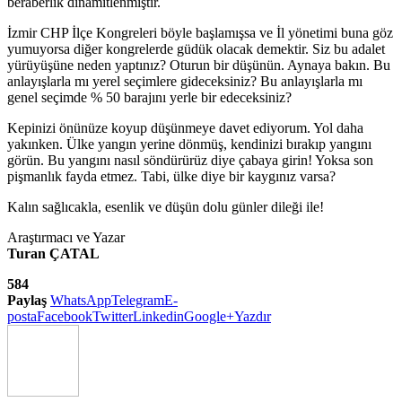
beraberlik dinamitlenmiştir.
İzmir CHP İlçe Kongreleri böyle başlamışsa ve İl yönetimi buna göz
yumuyorsa diğer kongrelerde güdük olacak demektir. Siz bu adalet
yürüyüşüne neden yaptınız? Oturun bir düşünün. Aynaya bakın. Bu
anlayışlarla mı yerel seçimlere gideceksiniz? Bu anlayışlarla mı
genel seçimde % 50 barajını yerle bir edeceksiniz?
Kepinizi önünüze koyup düşünmeye davet ediyorum. Yol daha
yakınken. Ülke yangın yerine dönmüş, kendinizi bırakıp yangını
görün. Bu yangını nasıl söndürürüz diye çabaya girin! Yoksa son
pişmanlık fayda etmez. Tabi, ülke diye bir kaygınız varsa?
Kalın sağlıcakla, esenlik ve düşün dolu günler dileği ile!
Araştırmacı ve Yazar
Turan ÇATAL
584
Paylaş
WhatsApp
Telegram
E-
posta
Facebook
Twitter
Linkedin
Google+
Yazdır