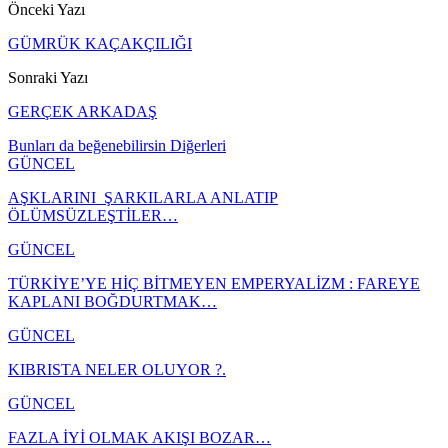
Önceki Yazı
GÜMRÜK KAÇAKÇILIĞI
Sonraki Yazı
GERÇEK ARKADAŞ
Bunları da beğenebilirsin
Diğerleri
GÜNCEL
AŞKLARINI ŞARKILARLA ANLATIP
ÖLÜMSÜZLEŞTİLER…
GÜNCEL
TÜRKİYE’YE HİÇ BİTMEYEN EMPERYALİZM : FAREYE
KAPLANI BOĞDURTMAK…
GÜNCEL
KIBRISTA NELER OLUYOR ?.
GÜNCEL
FAZLA İYİ OLMAK AKIŞI BOZAR…