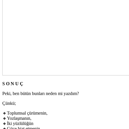
S O N U Ç
Peki, ben bütün bunları neden mi yazdım?
Çünkü;
🔸Toplumsal çürümenin,
🔸Yozlaşmanın,
🔸İki yüzlülüğün
🔸Güce biat etmenin,