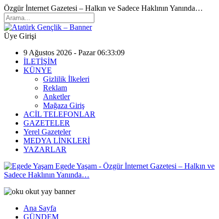
Özgür İnternet Gazetesi – Halkın ve Sadece Haklının Yanında…
Üye Girişi
9 Ağustos 2026 - Pazar 06:33:09
İLETİŞİM
KÜNYE
Gizlilik İlkeleri
Reklam
Anketler
Mağaza Giriş
ACİL TELEFONLAR
GAZETELER
Yerel Gazeteler
MEDYA LİNKLERİ
YAZARLAR
Egede Yaşam - Özgür İnternet Gazetesi – Halkın ve
Sadece Haklının Yanında…
Ana Sayfa
GÜNDEM