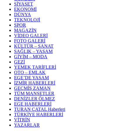
SİYASET
EKONOMİ
DÜNYA
TEKNOLOJİ
SPOR
MAGAZİN
VİDEO GALERİ
FOTO GALERİ
KÜLTÜR – SANAT
SAĞLIK – YAŞAM
GİYİM – MODA
GEZİ
YEMEK TARİFLERİ
OTO – EMLAK
EGE’DE YAŞAM
İZMİR HABERLERİ
GEÇMİŞ ZAMAN
TÜM MANŞETLER
DENİZLER ÖLMEZ
EGE HABERLERİ
TURAN ÇATAL Haberleri
TÜRKİYE HABERLERİ
VİTRİN
YAZARLAR