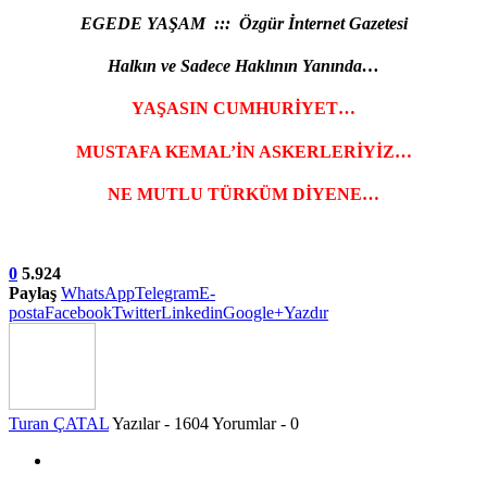
EGEDE YAŞAM ::: Özgür İnternet Gazetesi
Halkın ve Sadece Haklının Yanında…
YAŞASIN CUMHURİYET…
MUSTAFA KEMAL’İN ASKERLERİYİZ…
NE MUTLU TÜRKÜM DİYENE…
0
5.924
Paylaş
WhatsApp
Telegram
E-
posta
Facebook
Twitter
Linkedin
Google+
Yazdır
Turan ÇATAL
Yazılar - 1604
Yorumlar - 0