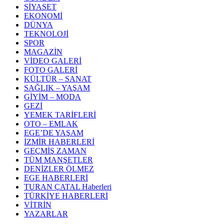
SİYASET
EKONOMİ
DÜNYA
TEKNOLOJİ
SPOR
MAGAZİN
VİDEO GALERİ
FOTO GALERİ
KÜLTÜR – SANAT
SAĞLIK – YAŞAM
GİYİM – MODA
GEZİ
YEMEK TARİFLERİ
OTO – EMLAK
EGE’DE YAŞAM
İZMİR HABERLERİ
GEÇMİŞ ZAMAN
TÜM MANŞETLER
DENİZLER ÖLMEZ
EGE HABERLERİ
TURAN ÇATAL Haberleri
TÜRKİYE HABERLERİ
VİTRİN
YAZARLAR