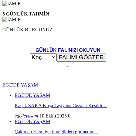
5 GÜNLÜK TAHMİN
GÜNLÜK BURCUNUZ …
GÜNLÜK FALINIZI OKUYUN
..
.
EGE'DE YAŞAM
EGE'DE YAŞAM
Kaçak SAKA Kuşu Taşıyana Cezalar Kesildi…
egedeyasam
10 Ekim 2025
0
EGE'DE YAŞAM
Çakırcalı Efem iyiki bu günleri görmedin…