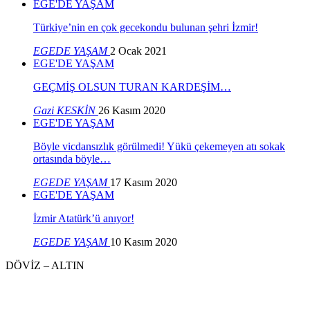
EGE'DE YAŞAM
Türkiye’nin en çok gecekondu bulunan şehri İzmir!
EGEDE YAŞAM
2 Ocak 2021
EGE'DE YAŞAM
GEÇMİŞ OLSUN TURAN KARDEŞİM…
Gazi KESKİN
26 Kasım 2020
EGE'DE YAŞAM
Böyle vicdansızlık görülmedi! Yükü çekemeyen atı sokak
ortasında böyle…
EGEDE YAŞAM
17 Kasım 2020
EGE'DE YAŞAM
İzmir Atatürk’ü anıyor!
EGEDE YAŞAM
10 Kasım 2020
DÖVİZ – ALTIN