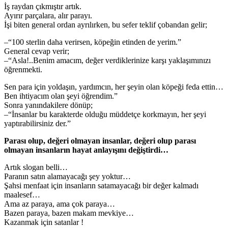
İş raydan çıkmıştır artık.
Ayırır parçalara, alır parayı.
İşi biten general ordan ayrılırken, bu sefer teklif çobandan gelir;
–“100 sterlin daha verirsen, köpeğin etinden de yerim.”
General cevap verir;
–“Asla!..Benim amacım, değer verdiklerinize karşı yaklaşımınızı
öğrenmekti.
Sen para için yoldaşın, yardımcın, her şeyin olan köpeği feda ettin…
Ben ihtiyacım olan şeyi öğrendim.”
Sonra yanındakilere dönüp;
–“İnsanlar bu karakterde olduğu müddetçe korkmayın, her şeyi
yaptırabilirsiniz der.”
Parası olup, değeri olmayan insanlar, değeri olup parası
olmayan insanların hayat anlayışını değiştirdi…
Artık slogan belli…
Paranın satın alamayacağı şey yoktur…
Şahsi menfaat için insanların satamayacağı bir değer kalmadı
maalesef…
Ama az paraya, ama çok paraya…
Bazen paraya, bazen makam mevkiye…
Kazanmak için satanlar !