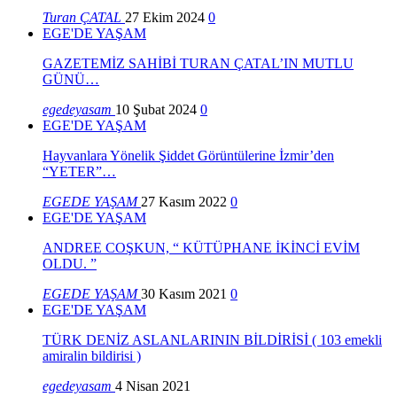
Turan ÇATAL
27 Ekim 2024
0
EGE'DE YAŞAM
GAZETEMİZ SAHİBİ TURAN ÇATAL’IN MUTLU
GÜNÜ…
egedeyasam
10 Şubat 2024
0
EGE'DE YAŞAM
Hayvanlara Yönelik Şiddet Görüntülerine İzmir’den
“YETER”…
EGEDE YAŞAM
27 Kasım 2022
0
EGE'DE YAŞAM
ANDREE COŞKUN, “ KÜTÜPHANE İKİNCİ EVİM
OLDU. ”
EGEDE YAŞAM
30 Kasım 2021
0
EGE'DE YAŞAM
TÜRK DENİZ ASLANLARININ BİLDİRİSİ ( 103 emekli
amiralin bildirisi )
egedeyasam
4 Nisan 2021