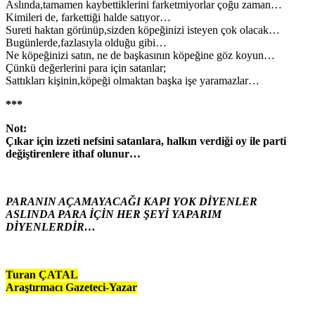
Aslında,tamamen kaybettiklerini farketmiyorlar çoğu zaman…
Kimileri de, farkettiği halde satıyor…
Sureti haktan görünüp,sizden köpeğinizi isteyen çok olacak…
Bugünlerde,fazlasıyla olduğu gibi…
Ne köpeğinizi satın, ne de başkasının köpeğine göz koyun…
Çünkü değerlerini para için satanlar;
Sattıkları kişinin,köpeği olmaktan başka işe yaramazlar…
***
Not:
Çıkar için izzeti nefsini satanlara, halkın verdiği oy ile parti
değiştirenlere ithaf olunur…
PARANIN AÇAMAYACAĞI KAPI YOK DİYENLER
ASLINDA PARA İÇİN HER ŞEYİ YAPARIM
DİYENLERDİR…
Turan ÇATAL
Araştırmacı Gazeteci-Yazar