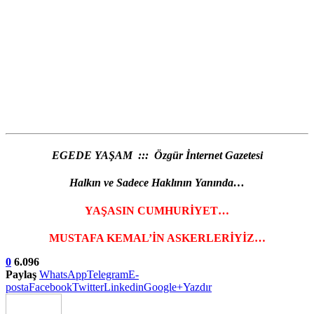
EGEDE YAŞAM ::: Özgür İnternet Gazetesi
Halkın ve Sadece Haklının Yanında…
YAŞASIN CUMHURİYET…
MUSTAFA KEMAL’İN ASKERLERİYİZ…
0
6.096
Paylaş
WhatsApp
Telegram
E-
posta
Facebook
Twitter
Linkedin
Google+
Yazdır