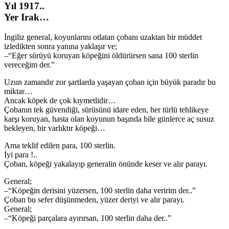
Yıl 1917..
Yer Irak…
İngiliz general, koyunlarını otlatan çobanı uzaktan bir müddet
izledikten sonra yanına yaklaşır ve;
–“Eğer sürüyü koruyan köpeğini öldürürsen sana 100 sterlin
vereceğim der.”
Uzun zamandır zor şartlarda yaşayan çoban için büyük paradır bu
miktar…
Ancak köpek de çok kıymetlidir…
Çobanın tek güvendiği, sürüsünü idare eden, her türlü tehlikeye
karşı koruyan, hasta olan koyunun başında bile günlerce aç susuz
bekleyen, bir varlıktır köpeği…
Ama teklif edilen para, 100 sterlin.
İyi para !..
Çoban, köpeği yakalayıp generalin önünde keser ve alır parayı.
General;
–“Köpeğin derisini yüzersen, 100 sterlin daha veririm der..”
Çoban bu sefer düşünmeden, yüzer deriyi ve alır parayı.
General;
–“Köpeği parçalara ayırırsan, 100 sterlin daha der..”