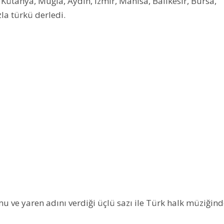
 Kütahya, Muğla, Aydın, İzmir, Manisa, Balıkesir, Bursa,
la türkü derledi.
mu ve yaren adını verdiği üçlü sazı ile Türk halk müziğind