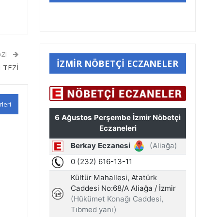
AZI
İZMİR NÖBETÇİ ECZANELER
 TEZİ
rleri