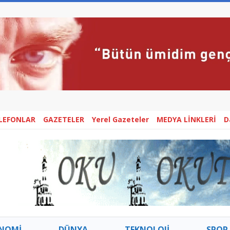
ELEFONLAR
GAZETELER
Yerel Gazeteler
MEDYA LİNKLERİ
D
NOMİ
DÜNYA
TEKNOLOJİ
SPOR