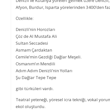
Denizli ve Kütahya yöreleri gelmek üzere Denizli,
Afyon, Burdur, Isparta yörelerinden 3400’den faz
Özellikle:
Denizli’nin Horozları
Çöz de Al Mustafa Ali
Sultan Seccadesi
Asmam Çardaktan
Cemile’min Gezdiği Dağlar Meşeli.
Osmanım’ın Mendili
Adım Adım Denizli’nin Yolları
Şu Dağlar Tepe Tepe
gibi türküleri vardı.
Teatral yeteneği, yöresel icra tekniği, vokal yoru
ekol oluşturdu.