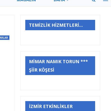
TEMİZLİK HİZMETLERİ…
ARLAR
MİMAR NAMIK TORUN ***
ŞİİR KÖŞESİ
İZMİR ETKİNLİKLER