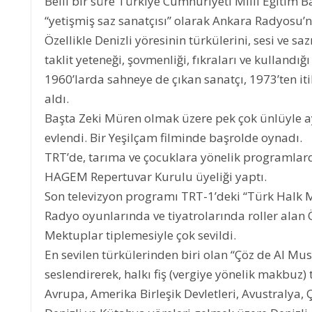
Belli bir süre Türkiye Cumhuriyeti Millî Eğitim B
“yetişmiş saz sanatçısı” olarak Ankara Radyosu’
Özellikle Denizli yöresinin türkülerini, sesi ve sa
taklit yeteneği, şovmenliği, fıkraları ve kullandığı 
1960’larda sahneye de çıkan sanatçı, 1973’ten it
aldı.
Başta Zeki Müren olmak üzere pek çok ünlüyle ay
evlendi. Bir Yeşilçam filminde başrolde oynadı.
TRT’de, tarıma ve çocuklara yönelik programlard
HAGEM Repertuvar Kurulu üyeliği yaptı.
Son televizyon programı TRT-1’deki “Türk Halk Mü
Radyo oyunlarında ve tiyatrolarında roller ala
Mektuplar tiplemesiyle çok sevildi.
En sevilen türkülerinden biri olan “Çöz de Al Mus
seslendirerek, halkı fiş (vergiye yönelik makbuz)
Avrupa, Amerika Birleşik Devletleri, Avustralya,