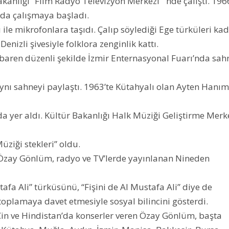
akanlığı “Film Radyo Televizyon Merkezi”‘ nde çalıştı. 196
nda çalışmaya başladı.
zı ile mikrofonlara taşıdı. Çalıp söylediği Ege türküleri kad
Denizli şivesiyle folklora zenginlik kattı.
ibaren düzenli şekilde İzmir Enternasyonal Fuarı’nda sah
nı sahneyi paylaştı. 1963’te Kütahyalı olan Ayten Hanım 
a yer aldı. Kültür Bakanlığı Halk Müziği Geliştirme Merk
ziği stekleri” oldu.
n Özay Gönlüm, radyo ve TV’lerde yayınlanan Nineden
tafa Ali” türküsünü, “Fişini de Al Mustafa Ali” diye de
 toplamaya davet etmesiyle sosyal bilincini gösterdi.
 Çin ve Hindistan’da konserler veren Özay Gönlüm, başta