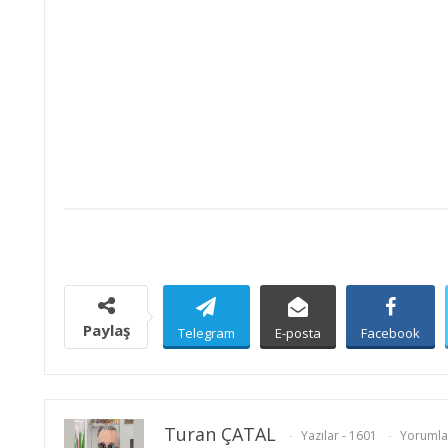
DENİZLER ÖLMEZ
Paylaş
Telegram
E-posta
Facebook
Turan ÇATAL
Yazılar - 1601
Yorumlar