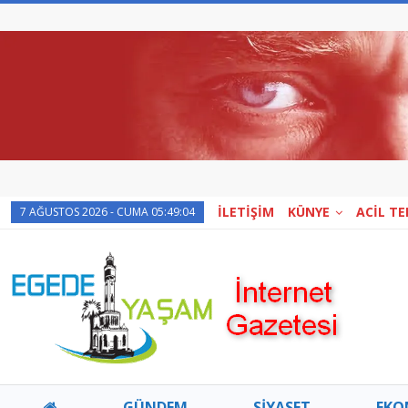
İLETİŞİM
KÜNYE
ACİL T
7 AĞUSTOS 2026 - CUMA 05:49:04
GÜNDEM
SİYASET
EKO