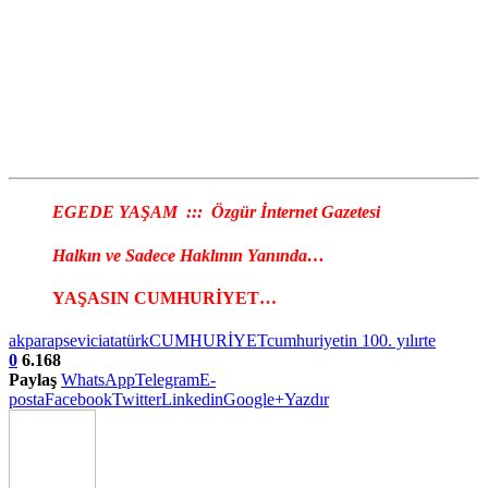
EGEDE YAŞAM ::: Özgür İnternet Gazetesi
Halkın ve Sadece Haklının Yanında…
YAŞASIN CUMHURİYET…
akp
arapsevici
atatürk
CUMHURİYET
cumhuriyetin 100. yılı
rte
0
6.168
Paylaş
WhatsApp
Telegram
E-
posta
Facebook
Twitter
Linkedin
Google+
Yazdır