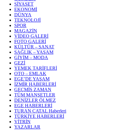
SİYASET
EKONOMİ
DÜNYA
TEKNOLOJİ
SPOR
MAGAZİN
VİDEO GALERİ
FOTO GALERİ
KÜLTÜR – SANAT
SAĞLIK – YAŞAM
GİYİM – MODA
GEZİ
YEMEK TARİFLERİ
OTO – EMLAK
EGE’DE YAŞAM
İZMİR HABERLERİ
GEÇMİŞ ZAMAN
TÜM MANŞETLER
DENİZLER ÖLMEZ
EGE HABERLERİ
TURAN ÇATAL Haberleri
TÜRKİYE HABERLERİ
VİTRİN
YAZARLAR