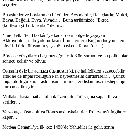
seçerler.
Bu aşiretler ve boyların en büyükleri Avşarlardır, Halaçlardır, Mukri,
Bayat, Beğdili, Evya, Yıvadır… Buna tarihimizde “Ekrad
(kürtleşmiş) Türkmanlar” denir…
Yine Kelkit’ten Hakkâri’ye kadar olan bölgede yaşayan
Akkoyunluların büyük bir kısmı İran’a gider. (Bugün dünyanın en
büyük Türk nüfusunun yaşadığı başkent Tahran’dır…)
Böylece yüzyıllarca başımızı ağrıtacak Kürt sorunu ve bu politikalar
sonucu gelişir ve büyür.
Osmanlı öyle bir açmaza düşmüştür ki, ne halifelikten vazgeçebilir,
artık ne de imparatorluğun kan kaybetmesini durdurabilir… Çünkü
imparatorluğu kuran asli unsur Türkmenler dışlanmış, mezhepçiliğe
kurban edilmiştir…
Mollalar, başta matbaa olmak üzere bir sürü saçma sapan fetva
verirler…
Ve sonuçta Osmanlı’ya Rönesans’ı ıskalatırlar, Rönesans’ı İngiltere
kapar…
Matbaa Osmanlı’ya ilk kez 1480’de Yahudiler ile gelir, sonra