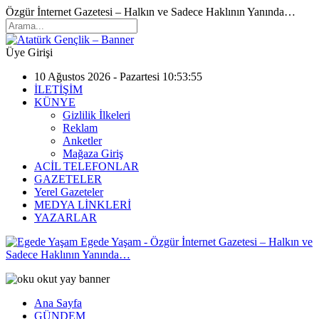
Özgür İnternet Gazetesi – Halkın ve Sadece Haklının Yanında…
Üye Girişi
10 Ağustos 2026 - Pazartesi 10:53:55
İLETİŞİM
KÜNYE
Gizlilik İlkeleri
Reklam
Anketler
Mağaza Giriş
ACİL TELEFONLAR
GAZETELER
Yerel Gazeteler
MEDYA LİNKLERİ
YAZARLAR
Egede Yaşam - Özgür İnternet Gazetesi – Halkın ve
Sadece Haklının Yanında…
Ana Sayfa
GÜNDEM