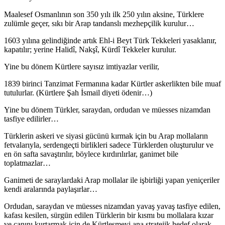
Maalesef Osmanlının son 350 yılı ilk 250 yılın aksine, Türklere
zulümle geçer, sıkı bir Arap tandanslı mezhepçilik kurulur…
1603 yılına gelindiğinde artık Ehl-i Beyt Türk Tekkeleri yasaklanır,
kapatılır; yerine Halidî, Nakşî, Kürdî Tekkeler kurulur.
Yine bu dönem Kürtlere sayısız imtiyazlar verilir,
1839 birinci Tanzimat Fermanına kadar Kürtler askerlikten bile muaf
tutulurlar. (Kürtlere Şah İsmail diyeti ödenir…)
Yine bu dönem Türkler, saraydan, ordudan ve müesses nizamdan
tasfiye edilirler…
Türklerin askeri ve siyasi gücünü kırmak için bu Arap mollaların
fetvalarıyla, serdengeçti birlikleri sadece Türklerden oluşturulur ve
en ön safta savaştırılır, böylece kırdırılırlar, ganimet bile
toplatmazlar…
Ganimeti de saraylardaki Arap mollalar ile işbirliği yapan yeniçeriler
kendi aralarında paylaşırlar…
Ordudan, saraydan ve müesses nizamdan yavaş yavaş tasfiye edilen,
kafası kesilen, sürgün edilen Türklerin bir kısmı bu mollalara kızar
ve canını kurtarmak için de Kürtleşmeyi ana stratejik hedef olarak