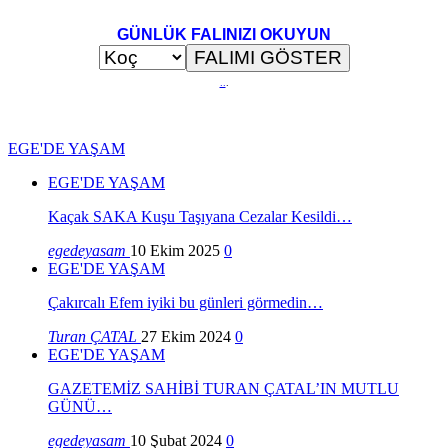
GÜNLÜK FALINIZI OKUYUN
..
.
EGE'DE YAŞAM
EGE'DE YAŞAM
Kaçak SAKA Kuşu Taşıyana Cezalar Kesildi…
egedeyasam
10 Ekim 2025
0
EGE'DE YAŞAM
Çakırcalı Efem iyiki bu günleri görmedin…
Turan ÇATAL
27 Ekim 2024
0
EGE'DE YAŞAM
GAZETEMİZ SAHİBİ TURAN ÇATAL’IN MUTLU
GÜNÜ…
egedeyasam
10 Şubat 2024
0