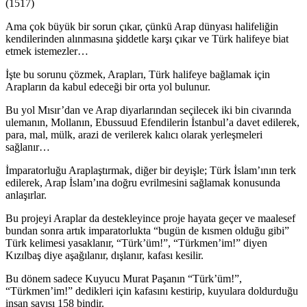
(1517)
Ama çok büyük bir sorun çıkar, çünkü Arap dünyası halifeliğin
kendilerinden alınmasına şiddetle karşı çıkar ve Türk halifeye biat
etmek istemezler…
İşte bu sorunu çözmek, Arapları, Türk halifeye bağlamak için
Arapların da kabul edeceği bir orta yol bulunur.
Bu yol Mısır’dan ve Arap diyarlarından seçilecek iki bin civarında
ulemanın, Mollanın, Ebussuud Efendilerin İstanbul’a davet edilerek,
para, mal, mülk, arazi de verilerek kalıcı olarak yerleşmeleri
sağlanır…
İmparatorluğu Araplaştırmak, diğer bir deyişle; Türk İslam’ının terk
edilerek, Arap İslam’ına doğru evrilmesini sağlamak konusunda
anlaşırlar.
Bu projeyi Araplar da destekleyince proje hayata geçer ve maalesef
bundan sonra artık imparatorlukta “bugün de kısmen olduğu gibi”
Türk kelimesi yasaklanır, “Türk’üm!”, “Türkmen’im!” diyen
Kızılbaş diye aşağılanır, dışlanır, kafası kesilir.
Bu dönem sadece Kuyucu Murat Paşanın “Türk’üm!”,
“Türkmen’im!” dedikleri için kafasını kestirip, kuyulara doldurduğu
insan sayısı 158 bindir.