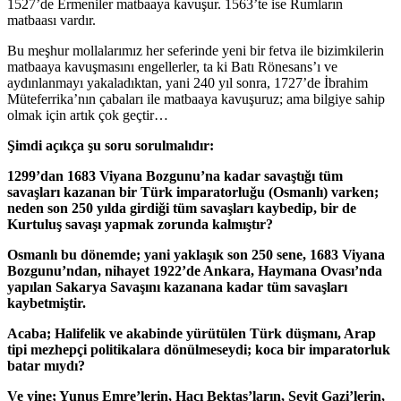
1527’de Ermeniler matbaaya kavuşur. 1563’te ise Rumların
matbaası vardır.
Bu meşhur mollalarımız her seferinde yeni bir fetva ile bizimkilerin
matbaaya kavuşmasını engellerler, ta ki Batı Rönesans’ı ve
aydınlanmayı yakaladıktan, yani 240 yıl sonra, 1727’de İbrahim
Müteferrika’nın çabaları ile matbaaya kavuşuruz; ama bilgiye sahip
olmak için artık çok geçtir…
Şimdi açıkça şu soru sorulmalıdır:
1299’dan 1683 Viyana Bozgunu’na kadar savaştığı tüm
savaşları kazanan bir Türk imparatorluğu (Osmanlı) varken;
neden son 250 yılda girdiği tüm savaşları kaybedip, bir de
Kurtuluş savaşı yapmak zorunda kalmıştır?
Osmanlı bu dönemde; yani yaklaşık son 250 sene, 1683 Viyana
Bozgunu’ndan, nihayet 1922’de Ankara, Haymana Ovası’nda
yapılan Sakarya Savaşını kazanana kadar tüm savaşları
kaybetmiştir.
Acaba; Halifelik ve akabinde yürütülen Türk düşmanı, Arap
tipi mezhepçi politikalara dönülmeseydi; koca bir imparatorluk
batar mıydı?
Ve yine; Yunus Emre’lerin, Hacı Bektaş’ların, Seyit Gazi’lerin,