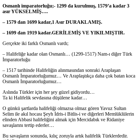
Osmanlı imparatorluğu;- 1299 da kurulmuş, 1579’a kadar 3
asır YÜKSELMİŞ….
– 1579 dan 1699 kadar,1 Asır DURAKLAMIŞ.
– 1699 dan 1919 kadar.GERİLEMİŞ VE YIKILMIŞTIR.
Gerçekte iki farklı Osmanlı vardı;
– Halifeliğe kadar olan Osmanlı… (1299-1517) Nam-ı diğer Türk
İmparatorluğu
– 1517 tarihinde Halifeliğin alınmasından sonraki Araplaşan
Osmanlı İmparatorluğumuz… Ve Araplaştıkça daha çok batan koca
Osmanlı İmparatorluğumuz…
Aslında Türkler için her şey güzel gidiyordu…
Ta ki Halifelik sevdasına düşülene kadar…
O günkü şartlarda halifeliği olmazsa olmaz gören Yavuz Sultan
Selim ile akıl hocası Şeyh İdris-i Bitlis-i ve diğerleri Memlüklülerin
elinden Abbasi halifeliğini almak için Mercidabık ve Ridaniye
savaşlarını tertip ederler…
Bu savaşların sonunda, kılıç zoruyla artık halifelik Türklerdedir.