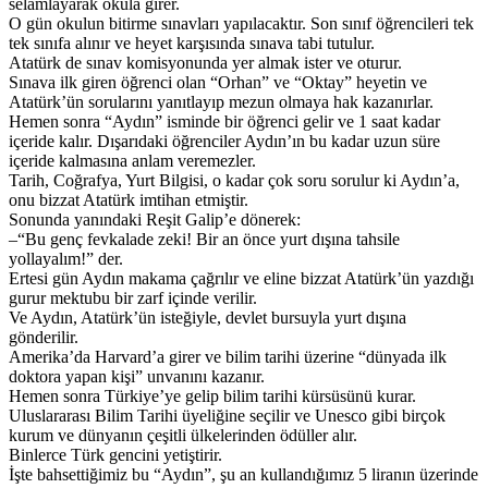
selamlayarak okula girer.
O gün okulun bitirme sınavları yapılacaktır. Son sınıf öğrencileri tek
tek sınıfa alınır ve heyet karşısında sınava tabi tutulur.
Atatürk de sınav komisyonunda yer almak ister ve oturur.
Sınava ilk giren öğrenci olan “Orhan” ve “Oktay” heyetin ve
Atatürk’ün sorularını yanıtlayıp mezun olmaya hak kazanırlar.
Hemen sonra “Aydın” isminde bir öğrenci gelir ve 1 saat kadar
içeride kalır. Dışarıdaki öğrenciler Aydın’ın bu kadar uzun süre
içeride kalmasına anlam veremezler.
Tarih, Coğrafya, Yurt Bilgisi, o kadar çok soru sorulur ki Aydın’a,
onu bizzat Atatürk imtihan etmiştir.
Sonunda yanındaki Reşit Galip’e dönerek:
–“Bu genç fevkalade zeki! Bir an önce yurt dışına tahsile
yollayalım!” der.
Ertesi gün Aydın makama çağrılır ve eline bizzat Atatürk’ün yazdığı
gurur mektubu bir zarf içinde verilir.
Ve Aydın, Atatürk’ün isteğiyle, devlet bursuyla yurt dışına
gönderilir.
Amerika’da Harvard’a girer ve bilim tarihi üzerine “dünyada ilk
doktora yapan kişi” unvanını kazanır.
Hemen sonra Türkiye’ye gelip bilim tarihi kürsüsünü kurar.
Uluslararası Bilim Tarihi üyeliğine seçilir ve Unesco gibi birçok
kurum ve dünyanın çeşitli ülkelerinden ödüller alır.
Binlerce Türk gencini yetiştirir.
İşte bahsettiğimiz bu “Aydın”, şu an kullandığımız 5 liranın üzerinde