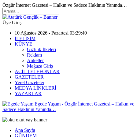
Özgür İnternet Gazetesi – Halkın ve Sadece Haklının Yanında…
Üye Girişi
10 Ağustos 2026 - Pazartesi 03:29:40
İLETİŞİM
KÜNYE
Gizlilik İlkeleri
Reklam
Anketler
Mağaza Giriş
ACİL TELEFONLAR
GAZETELER
Yerel Gazeteler
MEDYA LİNKLERİ
YAZARLAR
Egede Yaşam - Özgür İnternet Gazetesi – Halkın ve
Sadece Haklının Yanında…
Ana Sayfa
GÜNDEM