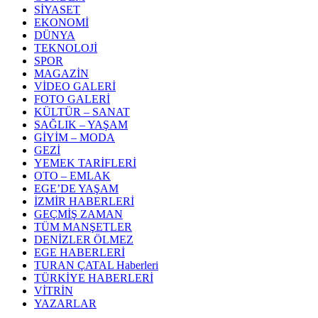
SİYASET
EKONOMİ
DÜNYA
TEKNOLOJİ
SPOR
MAGAZİN
VİDEO GALERİ
FOTO GALERİ
KÜLTÜR – SANAT
SAĞLIK – YAŞAM
GİYİM – MODA
GEZİ
YEMEK TARİFLERİ
OTO – EMLAK
EGE’DE YAŞAM
İZMİR HABERLERİ
GEÇMİŞ ZAMAN
TÜM MANŞETLER
DENİZLER ÖLMEZ
EGE HABERLERİ
TURAN ÇATAL Haberleri
TÜRKİYE HABERLERİ
VİTRİN
YAZARLAR