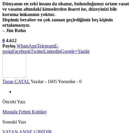
Dünyanın en zeki insanı da olsanız, bulunduğunuz ortam vasat
ve vasatın altındaki kimselerden ibaret ise, düzeyinizi bile
koruma imkanınız yoktur.
Hepimiz beraber en çok zaman geçirdiğimiz beş kişinin
ortalamasıyız.
– Jim Rohn
0
4.612
Paylaş
WhatsApp
Telegram
E-
posta
Facebook
Twitter
Linkedin
Google+
Yazdır
Turan ÇATAL
Yazılar - 1605
Yorumlar - 0
Önceki Yazı
Mustafa Fehmi Kubilay
Sonraki Yazı
VATAN ANNE GİBİDİR…