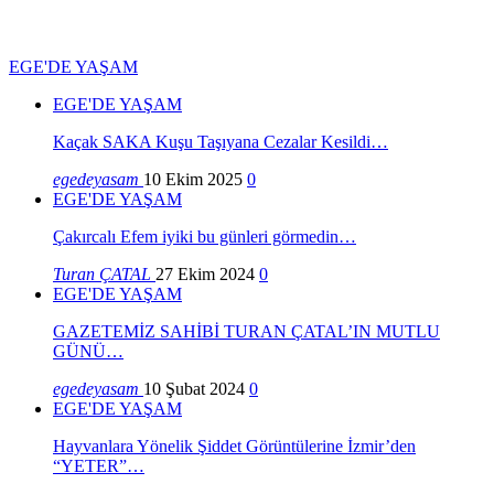
EGE'DE YAŞAM
EGE'DE YAŞAM
Kaçak SAKA Kuşu Taşıyana Cezalar Kesildi…
egedeyasam
10 Ekim 2025
0
EGE'DE YAŞAM
Çakırcalı Efem iyiki bu günleri görmedin…
Turan ÇATAL
27 Ekim 2024
0
EGE'DE YAŞAM
GAZETEMİZ SAHİBİ TURAN ÇATAL’IN MUTLU
GÜNÜ…
egedeyasam
10 Şubat 2024
0
EGE'DE YAŞAM
Hayvanlara Yönelik Şiddet Görüntülerine İzmir’den
“YETER”…