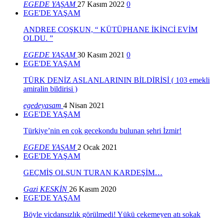
EGEDE YAŞAM
27 Kasım 2022
0
EGE'DE YAŞAM
ANDREE COŞKUN, “ KÜTÜPHANE İKİNCİ EVİM
OLDU. ”
EGEDE YAŞAM
30 Kasım 2021
0
EGE'DE YAŞAM
TÜRK DENİZ ASLANLARININ BİLDİRİSİ ( 103 emekli
amiralin bildirisi )
egedeyasam
4 Nisan 2021
EGE'DE YAŞAM
Türkiye’nin en çok gecekondu bulunan şehri İzmir!
EGEDE YAŞAM
2 Ocak 2021
EGE'DE YAŞAM
GEÇMİŞ OLSUN TURAN KARDEŞİM…
Gazi KESKİN
26 Kasım 2020
EGE'DE YAŞAM
Böyle vicdansızlık görülmedi! Yükü çekemeyen atı sokak