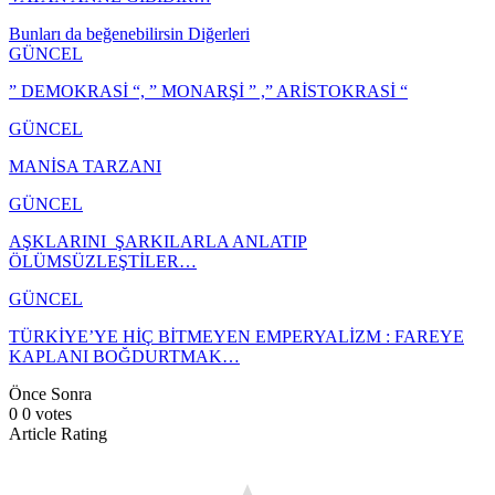
Bunları da beğenebilirsin
Diğerleri
GÜNCEL
” DEMOKRASİ “, ” MONARŞİ ” ,” ARİSTOKRASİ “
GÜNCEL
MANİSA TARZANI
GÜNCEL
AŞKLARINI ŞARKILARLA ANLATIP
ÖLÜMSÜZLEŞTİLER…
GÜNCEL
TÜRKİYE’YE HİÇ BİTMEYEN EMPERYALİZM : FAREYE
KAPLANI BOĞDURTMAK…
Önce
Sonra
0
0
votes
Article Rating