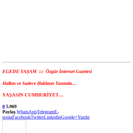
EGEDE YAŞAM ::: Özgür İnternet Gazetesi
Halkın ve Sadece Haklının Yanında…
YAŞASIN CUMHURİYET…
0
5.969
Paylaş
WhatsApp
Telegram
E-
posta
Facebook
Twitter
Linkedin
Google+
Yazdır