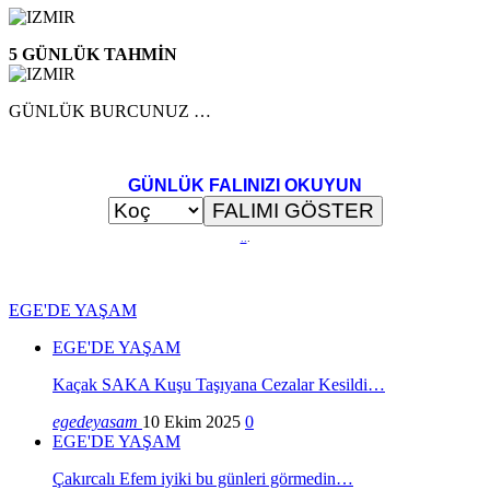
5 GÜNLÜK TAHMİN
GÜNLÜK BURCUNUZ …
GÜNLÜK FALINIZI OKUYUN
..
.
EGE'DE YAŞAM
EGE'DE YAŞAM
Kaçak SAKA Kuşu Taşıyana Cezalar Kesildi…
egedeyasam
10 Ekim 2025
0
EGE'DE YAŞAM
Çakırcalı Efem iyiki bu günleri görmedin…