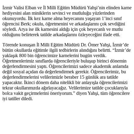
İzmir Valisi Elban ve İl Milli Eğitim Müdürü Yahşi’nin elinden karne
hediyesini alan miniklerin sevinci ve mutluluğu yüzlerinden
okunuyordu. İlk kez karne alma heyecanını yaşayan 1’inci sınıf
öğrencisi Berk; okulu, öğretmenini ve arkadaşlarını çok sevdiğini
söyledi. Arya ise ilk karnesini aldığı için çok heyecanlı ve mutlu
olduğunu belirterek tatilde arkadaşlarını özleyeceğini ifade etti.
Törende konuşan İl Milli Eğitim Müdürü Dr. Ömer Yahşi, İzmir’de
bütün okullarda eğitimle ilgili tedbirlerin alındığını belirtti. “İzmir’de
yaklaşık 800 bin öğrencimize karnelerini bugün verdik.
Öğretmenlerimiz sınıflarda öğrencileriyle buluşup birinci dönemin
değerlendirmesini yaptı. Öğrencilerimizi sadece akademik anlamda
değil sosyal açıdan da değerlendirmek gerekir. Öğrencilerimiz, bu
değerlendirmelerini velilerimizle beraber 15 günlük ara tatilde
yapacaktır. İkinci dönem daha nitelikli bir anlayışla öğrencilerimizi
tekrar okullarımızda ağırlayacağız. Velilerimize tatilde çocuklarıyla
bolca vakit geçirmelerini öneriyorum.” diyen Yahşi, tüm öğrencilere
iyi tatiller diledi.