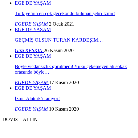
EGE'DE YAŞAM
Türkiye’nin en çok gecekondu bulunan şehri İzmir!
EGEDE YAŞAM
2 Ocak 2021
EGE'DE YAŞAM
GEÇMİŞ OLSUN TURAN KARDEŞİM…
Gazi KESKİN
26 Kasım 2020
EGE'DE YAŞAM
Böyle vicdansızlık görülmedi! Yükü çekemeyen atı sokak
ortasında böyle…
EGEDE YAŞAM
17 Kasım 2020
EGE'DE YAŞAM
İzmir Atatürk’ü anıyor!
EGEDE YAŞAM
10 Kasım 2020
DÖVİZ – ALTIN