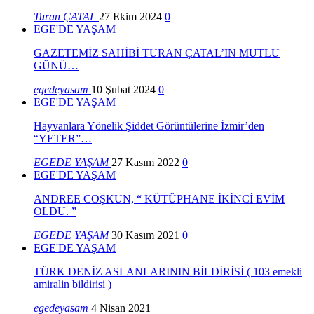
Turan ÇATAL
27 Ekim 2024
0
EGE'DE YAŞAM
GAZETEMİZ SAHİBİ TURAN ÇATAL’IN MUTLU
GÜNÜ…
egedeyasam
10 Şubat 2024
0
EGE'DE YAŞAM
Hayvanlara Yönelik Şiddet Görüntülerine İzmir’den
“YETER”…
EGEDE YAŞAM
27 Kasım 2022
0
EGE'DE YAŞAM
ANDREE COŞKUN, “ KÜTÜPHANE İKİNCİ EVİM
OLDU. ”
EGEDE YAŞAM
30 Kasım 2021
0
EGE'DE YAŞAM
TÜRK DENİZ ASLANLARININ BİLDİRİSİ ( 103 emekli
amiralin bildirisi )
egedeyasam
4 Nisan 2021