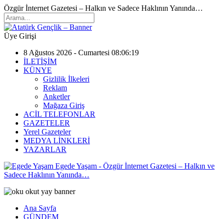
Özgür İnternet Gazetesi – Halkın ve Sadece Haklının Yanında…
Üye Girişi
8 Ağustos 2026 - Cumartesi 08:06:19
İLETİŞİM
KÜNYE
Gizlilik İlkeleri
Reklam
Anketler
Mağaza Giriş
ACİL TELEFONLAR
GAZETELER
Yerel Gazeteler
MEDYA LİNKLERİ
YAZARLAR
Egede Yaşam - Özgür İnternet Gazetesi – Halkın ve
Sadece Haklının Yanında…
Ana Sayfa
GÜNDEM