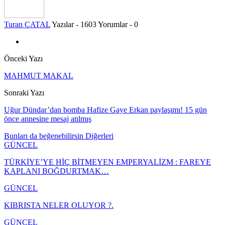
Turan ÇATAL
Yazılar - 1603
Yorumlar - 0
Önceki Yazı
MAHMUT MAKAL
Sonraki Yazı
Uğur Dündar’dan bomba Hafize Gaye Erkan paylaşımı! 15 gün
önce annesine mesaj atılmış
Bunları da beğenebilirsin
Diğerleri
GÜNCEL
TÜRKİYE’YE HİÇ BİTMEYEN EMPERYALİZM : FAREYE
KAPLANI BOĞDURTMAK…
GÜNCEL
KIBRISTA NELER OLUYOR ?.
GÜNCEL