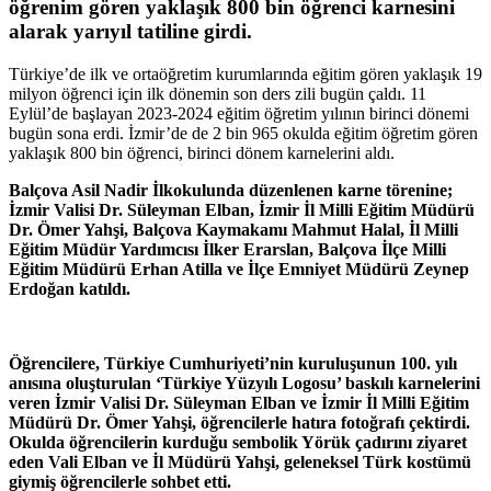
öğrenim gören yaklaşık 800 bin öğrenci karnesini
alarak yarıyıl tatiline girdi.
Türkiye’de ilk ve ortaöğretim kurumlarında eğitim gören yaklaşık 19
milyon öğrenci için ilk dönemin son ders zili bugün çaldı. 11
Eylül’de başlayan 2023-2024 eğitim öğretim yılının birinci dönemi
bugün sona erdi. İzmir’de de 2 bin 965 okulda eğitim öğretim gören
yaklaşık 800 bin öğrenci, birinci dönem karnelerini aldı.
Balçova Asil Nadir İlkokulunda düzenlenen karne törenine;
İzmir Valisi Dr. Süleyman Elban, İzmir İl Milli Eğitim Müdürü
Dr. Ömer Yahşi, Balçova Kaymakamı Mahmut Halal, İl Milli
Eğitim Müdür Yardımcısı İlker Erarslan, Balçova İlçe Milli
Eğitim Müdürü Erhan Atilla ve İlçe Emniyet Müdürü Zeynep
Erdoğan katıldı.
Öğrencilere, Türkiye Cumhuriyeti’nin kuruluşunun 100. yılı
anısına oluşturulan ‘Türkiye Yüzyılı Logosu’ baskılı karnelerini
veren İzmir Valisi Dr. Süleyman Elban ve İzmir İl Milli Eğitim
Müdürü Dr. Ömer Yahşi, öğrencilerle hatıra fotoğrafı çektirdi.
Okulda öğrencilerin kurduğu sembolik Yörük çadırını ziyaret
eden Vali Elban ve İl Müdürü Yahşi, geleneksel Türk kostümü
giymiş öğrencilerle sohbet etti.