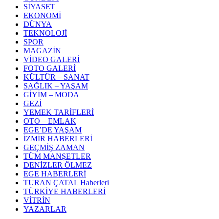
SİYASET
EKONOMİ
DÜNYA
TEKNOLOJİ
SPOR
MAGAZİN
VİDEO GALERİ
FOTO GALERİ
KÜLTÜR – SANAT
SAĞLIK – YAŞAM
GİYİM – MODA
GEZİ
YEMEK TARİFLERİ
OTO – EMLAK
EGE’DE YAŞAM
İZMİR HABERLERİ
GEÇMİŞ ZAMAN
TÜM MANŞETLER
DENİZLER ÖLMEZ
EGE HABERLERİ
TURAN ÇATAL Haberleri
TÜRKİYE HABERLERİ
VİTRİN
YAZARLAR