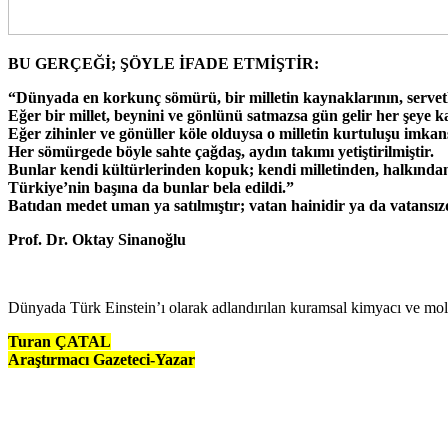
BU GERÇEĞİ; ŞÖYLE İFADE ETMİŞTİR:
“Dünyada en korkunç sömürü, bir milletin kaynaklarının, servetler
Eğer bir millet, beynini ve gönlünü satmazsa gün gelir her şeye k
Eğer zihinler ve gönüller köle olduysa o milletin kurtuluşu imkans
Her sömürgede böyle sahte çağdaş, aydın takımı yetiştirilmiştir.
Bunlar kendi kültürlerinden kopuk; kendi milletinden, halkından 
Türkiye’nin başına da bunlar bela edildi.”
Batıdan medet uman ya satılmıştır; vatan hainidir ya da vatansızd
Prof. Dr. Oktay Sinanoğlu
Dünyada Türk Einstein’ı olarak adlandırılan kuramsal kimyacı ve mole
Turan ÇATAL
Araştırmacı Gazeteci-Yazar