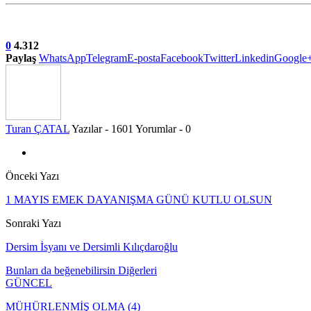
0
4.312
Paylaş
WhatsApp
Telegram
E-posta
Facebook
Twitter
Linkedin
Google
Turan ÇATAL
Yazılar - 1601
Yorumlar - 0
Önceki Yazı
1 MAYIS EMEK DAYANIŞMA GÜNÜ KUTLU OLSUN
Sonraki Yazı
Dersim İsyanı ve Dersimli Kılıçdaroğlu
Bunları da beğenebilirsin
Diğerleri
GÜNCEL
MÜHÜRLENMİŞ OLMA (4)