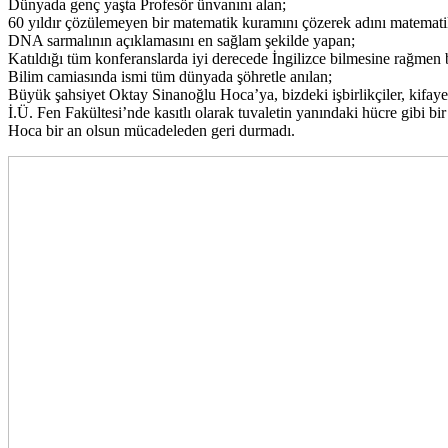
Dünyada genç yaşta Profesör ünvanını alan;
60 yıldır çözülemeyen bir matematik kuramını çözerek adını matematik
DNA sarmalının açıklamasını en sağlam şekilde yapan;
Katıldığı tüm konferanslarda iyi derecede İngilizce bilmesine rağmen
Bilim camiasında ismi tüm dünyada şöhretle anılan;
Büyük şahsiyet Oktay Sinanoğlu Hoca’ya, bizdeki işbirlikçiler, kifayet
İ.Ü. Fen Fakültesi’nde kasıtlı olarak tuvaletin yanındaki hücre gibi bi
Hoca bir an olsun mücadeleden geri durmadı.