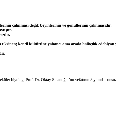
inin çalınması değil; beyinlerinin ve gönüllerinin çalınmasıdır.
avuşur.
ızdır.
tiksinen; kendi kültürüne yabancı ama arada halkçılık edebiyatı y
ır.
küler biyolog, Prof. Dr. Oktay Sinanoğlu’nu vefatının 8.yılında sonsuz