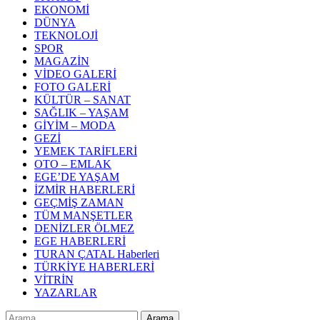
EKONOMİ
DÜNYA
TEKNOLOJİ
SPOR
MAGAZİN
VİDEO GALERİ
FOTO GALERİ
KÜLTÜR – SANAT
SAĞLIK – YAŞAM
GİYİM – MODA
GEZİ
YEMEK TARİFLERİ
OTO – EMLAK
EGE’DE YAŞAM
İZMİR HABERLERİ
GEÇMİŞ ZAMAN
TÜM MANŞETLER
DENİZLER ÖLMEZ
EGE HABERLERİ
TURAN ÇATAL Haberleri
TÜRKİYE HABERLERİ
VİTRİN
YAZARLAR