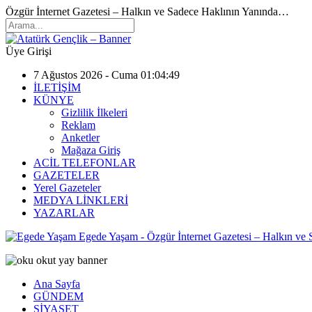
Özgür İnternet Gazetesi – Halkın ve Sadece Haklının Yanında…
Üye Girişi
7 Ağustos 2026 - Cuma 01:04:49
İLETİŞİM
KÜNYE
Gizlilik İlkeleri
Reklam
Anketler
Mağaza Giriş
ACİL TELEFONLAR
GAZETELER
Yerel Gazeteler
MEDYA LİNKLERİ
YAZARLAR
Egede Yaşam - Özgür İnternet Gazetesi – Halkın ve
Ana Sayfa
GÜNDEM
SİYASET