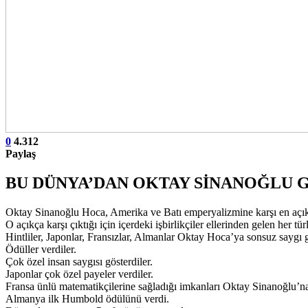
0
4.312
Paylaş
BU DÜNYA’DAN OKTAY SİNANOĞLU GE
Oktay Sinanoğlu Hoca, Amerika ve Batı emperyalizmine karşı en açık 
O açıkça karşı çıktığı için içerdeki işbirlikçiler ellerinden gelen her tü
Hintliler, Japonlar, Fransızlar, Almanlar Oktay Hoca’ya sonsuz saygı
Ödüller verdiler.
Çok özel insan saygısı gösterdiler.
Japonlar çok özel payeler verdiler.
Fransa ünlü matematikçilerine sağladığı imkanları Oktay Sinanoğlu’na
Almanya ilk Humbold ödülünü verdi.