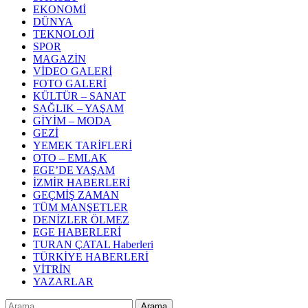
EKONOMİ
DÜNYA
TEKNOLOJİ
SPOR
MAGAZİN
VİDEO GALERİ
FOTO GALERİ
KÜLTÜR – SANAT
SAĞLIK – YAŞAM
GİYİM – MODA
GEZİ
YEMEK TARİFLERİ
OTO – EMLAK
EGE’DE YAŞAM
İZMİR HABERLERİ
GEÇMİŞ ZAMAN
TÜM MANŞETLER
DENİZLER ÖLMEZ
EGE HABERLERİ
TURAN ÇATAL Haberleri
TÜRKİYE HABERLERİ
VİTRİN
YAZARLAR