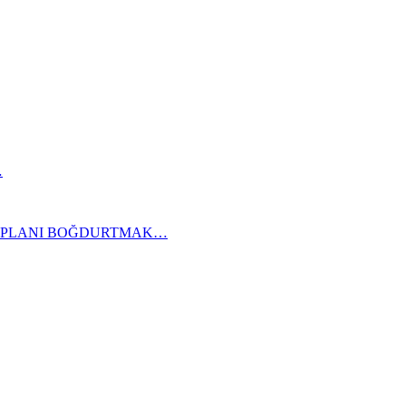
…
KAPLANI BOĞDURTMAK…