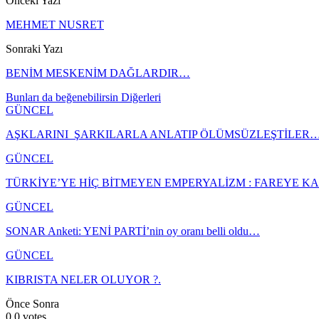
Önceki Yazı
MEHMET NUSRET
Sonraki Yazı
BENİM MESKENİM DAĞLARDIR…
Bunları da beğenebilirsin
Diğerleri
GÜNCEL
AŞKLARINI ŞARKILARLA ANLATIP ÖLÜMSÜZLEŞTİLER
GÜNCEL
TÜRKİYE’YE HİÇ BİTMEYEN EMPERYALİZM : FAREYE 
GÜNCEL
SONAR Anketi: YENİ PARTİ’nin oy oranı belli oldu…
GÜNCEL
KIBRISTA NELER OLUYOR ?.
Önce
Sonra
0
0
votes