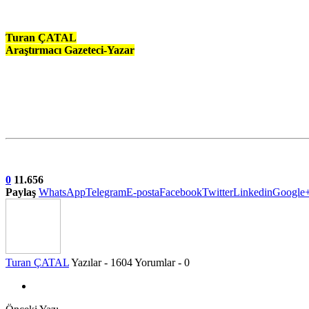
Turan ÇATAL
Araştırmacı Gazeteci-Yazar
0
11.656
Paylaş
WhatsApp
Telegram
E-posta
Facebook
Twitter
Linkedin
Google
Turan ÇATAL
Yazılar - 1604
Yorumlar - 0