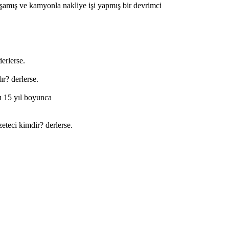
yaşamış ve kamyonla nakliye işi yapmış bir devrimci
erlerse.
ır? derlerse.
ı 15 yıl boyunca
eteci kimdir? derlerse.