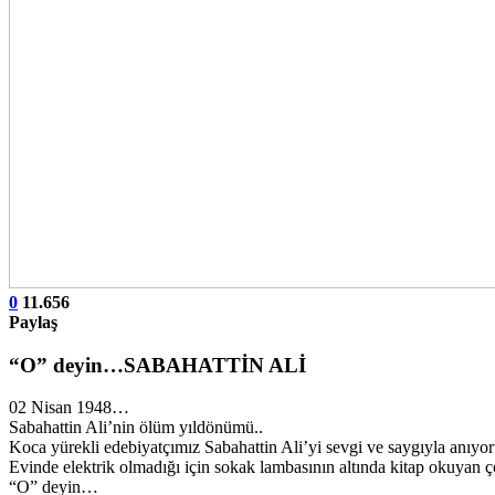
0
11.656
Paylaş
“O” deyin…SABAHATTİN ALİ
02 Nisan 1948…
Sabahattin Ali’nin ölüm yıldönümü..
Koca yürekli edebiyatçımız Sabahattin Ali’yi sevgi ve saygıyla anıyor
Evinde elektrik olmadığı için sokak lambasının altında kitap okuyan 
“O” deyin…