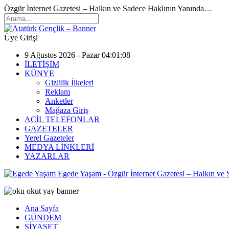
Özgür İnternet Gazetesi – Halkın ve Sadece Haklının Yanında…
Üye Girişi
9 Ağustos 2026 - Pazar 04:01:08
İLETİŞİM
KÜNYE
Gizlilik İlkeleri
Reklam
Anketler
Mağaza Giriş
ACİL TELEFONLAR
GAZETELER
Yerel Gazeteler
MEDYA LİNKLERİ
YAZARLAR
Egede Yaşam - Özgür İnternet Gazetesi – Halkın ve
Ana Sayfa
GÜNDEM
SİYASET