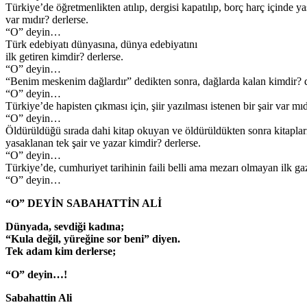
Türkiye’de öğretmenlikten atılıp, dergisi kapatılıp, borç harç içinde 
var mıdır? derlerse.
“O” deyin…
Türk edebiyatı dünyasına, dünya edebiyatını
ilk getiren kimdir? derlerse.
“O” deyin…
“Benim meskenim dağlardır” dedikten sonra, dağlarda kalan kimdir? d
“O” deyin…
Türkiye’de hapisten çıkması için, şiir yazılması istenen bir şair var mıd
“O” deyin…
Öldürüldüğü sırada dahi kitap okuyan ve öldürüldükten sonra kitaplar
yasaklanan tek şair ve yazar kimdir? derlerse.
“O” deyin…
Türkiye’de, cumhuriyet tarihinin faili belli ama mezarı olmayan ilk gaz
“O” deyin…
“O” DEYİN SABAHATTİN ALİ
Dünyada, sevdiği kadına;
“Kula değil, yüreğine sor beni” diyen.
Tek adam kim derlerse;
“O” deyin…!
Sabahattin Ali