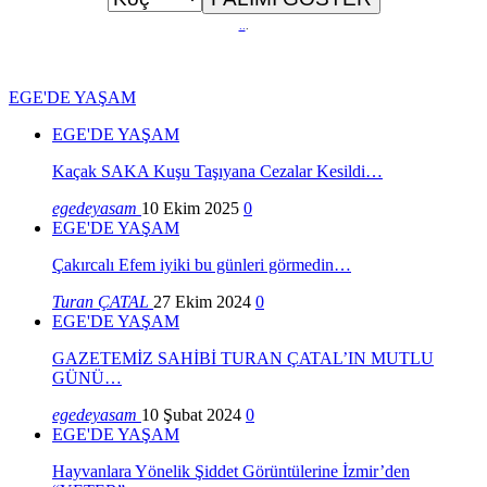
..
.
EGE'DE YAŞAM
EGE'DE YAŞAM
Kaçak SAKA Kuşu Taşıyana Cezalar Kesildi…
egedeyasam
10 Ekim 2025
0
EGE'DE YAŞAM
Çakırcalı Efem iyiki bu günleri görmedin…
Turan ÇATAL
27 Ekim 2024
0
EGE'DE YAŞAM
GAZETEMİZ SAHİBİ TURAN ÇATAL’IN MUTLU
GÜNÜ…
egedeyasam
10 Şubat 2024
0
EGE'DE YAŞAM
Hayvanlara Yönelik Şiddet Görüntülerine İzmir’den