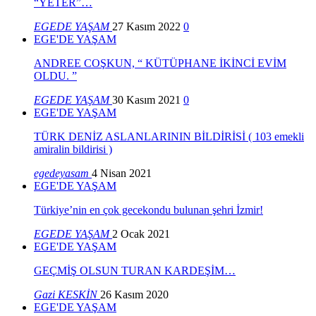
“YETER”…
EGEDE YAŞAM
27 Kasım 2022
0
EGE'DE YAŞAM
ANDREE COŞKUN, “ KÜTÜPHANE İKİNCİ EVİM
OLDU. ”
EGEDE YAŞAM
30 Kasım 2021
0
EGE'DE YAŞAM
TÜRK DENİZ ASLANLARININ BİLDİRİSİ ( 103 emekli
amiralin bildirisi )
egedeyasam
4 Nisan 2021
EGE'DE YAŞAM
Türkiye’nin en çok gecekondu bulunan şehri İzmir!
EGEDE YAŞAM
2 Ocak 2021
EGE'DE YAŞAM
GEÇMİŞ OLSUN TURAN KARDEŞİM…
Gazi KESKİN
26 Kasım 2020
EGE'DE YAŞAM