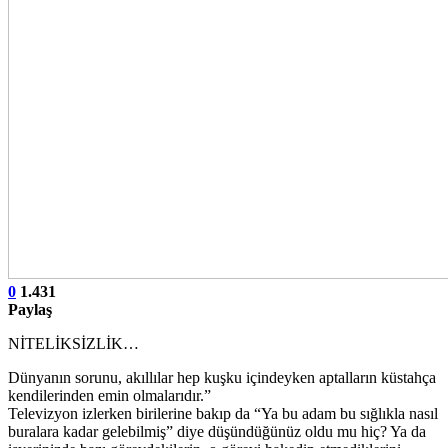
0
1.431
Paylaş
NİTELİKSİZLİK…
Dünyanın sorunu, akıllılar hep kuşku içindeyken aptalların küstahça
kendilerinden emin olmalarıdır.”
Televizyon izlerken birilerine bakıp da “Ya bu adam bu sığlıkla nasıl
buralara kadar gelebilmiş” diye düşündüğünüz oldu mu hiç? Ya da