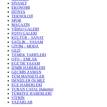
SİYASET
EKONOMİ
DÜNYA
TEKNOLOJİ
SPOR
MAGAZİN
VİDEO GALERİ
FOTO GALERİ
KÜLTÜR – SANAT
SAĞLIK – YAŞAM
GİYİM – MODA
GEZİ
YEMEK TARİFLERİ
OTO – EMLAK
EGE’DE YAŞAM
İZMİR HABERLERİ
GEÇMİŞ ZAMAN
TÜM MANŞETLER
DENİZLER ÖLMEZ
EGE HABERLERİ
TURAN ÇATAL Haberleri
TÜRKİYE HABERLERİ
VİTRİN
YAZARLAR