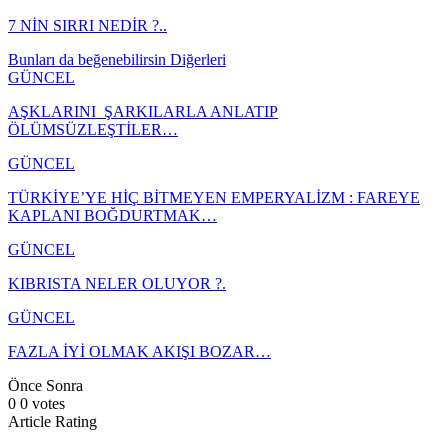
7 NİN SIRRI NEDİR ?..
Bunları da beğenebilirsin
Diğerleri
GÜNCEL
AŞKLARINI ŞARKILARLA ANLATIP
ÖLÜMSÜZLEŞTİLER…
GÜNCEL
TÜRKİYE’YE HİÇ BİTMEYEN EMPERYALİZM : FAREYE
KAPLANI BOĞDURTMAK…
GÜNCEL
KIBRISTA NELER OLUYOR ?.
GÜNCEL
FAZLA İYİ OLMAK AKIŞI BOZAR…
Önce
Sonra
0
0
votes
Article Rating