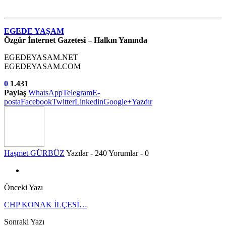
EGEDE YAŞAM
Özgür İnternet Gazetesi – Halkın Yanında
EGEDEYASAM.NET
EGEDEYASAM.COM
0
1.431
Paylaş
WhatsApp
Telegram
E-
posta
Facebook
Twitter
Linkedin
Google+
Yazdır
Haşmet GÜRBÜZ
Yazılar - 240
Yorumlar - 0
Önceki Yazı
CHP KONAK İLÇESİ…
Sonraki Yazı