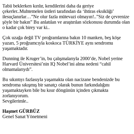
Tabii beklerken kırılır, kendilerini daha da geriye
çekerler..Muhtemelen üstleri tarafından da ‘ihtiras eksikliği’
ilesuçlanırlar…”Ne olur fazla mütevazi olmayın!..”Siz de çevrenize
şöyle bir bakın” Bu anlatılan ve araştırılan sözkonusu durumda olan
o kadar çok birey var ki..
Çok uzağa değil TV proğramlarına bakın 10 manken, beş köşe
yazarı, 5 proğramcıyla koskoca TÜRKİYE aynı sendromu
yaşamaktadır.
Dunning ile Kruger’in, bu çalışmalarıyla 2000’de, Nobel yerine
Harvard Üniversitesi’nin IQ Nobel’ini alma nedeni “cahil
olmamalarıydı”.
Bu sıkıntıyı fazlasıyla yaşamakta olan nacizane bendenizde bu
sendroma sıkışmış bir sanatçı olarak bunun farkındalığını
yaşamaktayken bile bu kısır döngünün içinden çıkmakta
zorlanıyorum.
Sevgilerimle..
Haşmet GÜRBÜZ
Genel Sanat Yönetmeni