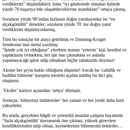
verdiklerini” düşündükleri; hatta “iyi günlerinde olmaları halinde
yüzde 70 başarıya bile ulaşabileceklerine inandıkları” ortaya çıkmış.
Soruların yüzde 90’ından fazlasını doğru yanıtlayanlar ise “en
alçakgönüllü” denekler; soruların yüzde 70′ ine doğru yanıt
verdiklerini düşünüyorlarmış.
Tüm bu sonuçlar bir araya getirilmiş ve Dunning-Kruger
Sendromu’nun metni yazılmış:
“İşinde çok iyi olduğuna” yürekten inanan ‘yetersiz’ kişi, kendini ve
yaptıklarını övmekten, her işte öne çıkmaktan ve aslında
yapamayacağı işlere talip olmaktan hiçbir rahatsızlık duymaz!
Aksine her şeyin hakkı olduğunu düşünür! Ancak bu ‘cahillik ve
haddini bilmeme’ karışımı mesleki açıdan müthiş bir itici güç
oluşturur.
‘Eksiler’ kariyer açısından ‘artıya’ dönüşür.
Sonuçta, ‘kifayetsiz muhterisler’ her zaman ve her yerde daha hızlı
yükselirler.
Bu arada, gerçekten bilgili ve yetenekli insanlar çalışma hayatında
“fazla alçakgönüllü’ davranarak öne çıkmaz, yüksek görevlere
kendiliklerinden talip olmaz, kıymetlerinin bilinmesini beklerler…