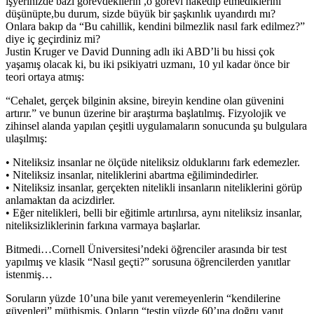
işyerinizde bazı görevdekilerin ,o görevi hakedip etmediklerini
düşünüpte,bu durum, sizde büyük bir şaşkınlık uyandırdı mı?
Onlara bakıp da “Bu cahillik, kendini bilmezlik nasıl fark edilmez?”
diye iç geçirdiniz mi?
Justin Kruger ve David Dunning adlı iki ABD’li bu hissi çok
yaşamış olacak ki, bu iki psikiyatri uzmanı, 10 yıl kadar önce bir
teori ortaya atmış:
“Cehalet, gerçek bilginin aksine, bireyin kendine olan güvenini
artırır.” ve bunun üzerine bir araştırma başlatılmış. Fizyolojik ve
zihinsel alanda yapılan çeşitli uygulamaların sonucunda şu bulgulara
ulaşılmış:
• Niteliksiz insanlar ne ölçüde niteliksiz olduklarını fark edemezler.
• Niteliksiz insanlar, niteliklerini abartma eğilimindedirler.
• Niteliksiz insanlar, gerçekten nitelikli insanların niteliklerini görüp
anlamaktan da acizdirler.
• Eğer nitelikleri, belli bir eğitimle artırılırsa, aynı niteliksiz insanlar,
niteliksizliklerinin farkına varmaya başlarlar.
Bitmedi…Cornell Üniversitesi’ndeki öğrenciler arasında bir test
yapılmış ve klasik “Nasıl geçti?” sorusuna öğrencilerden yanıtlar
istenmiş…
Soruların yüzde 10’una bile yanıt veremeyenlerin “kendilerine
güvenleri” müthişmiş. Onların “testin yüzde 60’ına doğru yanıt