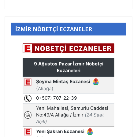
İZMİR NÖBETÇİ ECZANELER