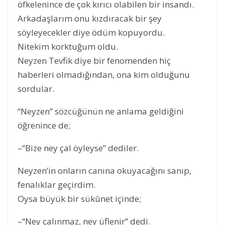
öfkelenince de çok kırıcı olabilen bir insandı.
Arkadaşlarım onu kızdıracak bir şey
söyleyecekler diye ödüm kopuyordu.
Nitekim korktuğum oldu.
Neyzen Tevfik diye bir fenomenden hiç
haberleri olmadığından, ona kim olduğunu
sordular.
“Neyzen” sözcüğünün ne anlama geldiğini
öğrenince de;
–“Bize ney çal öyleyse” dediler.
Neyzen’in onların canına okuyacağını sanıp,
fenalıklar geçirdim.
Oysa büyük bir sükûnet içinde;
–“Ney çalınmaz, ney üflenir” dedi.