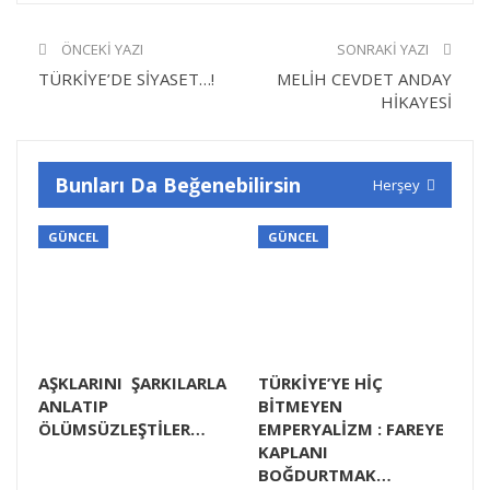
ÖNCEKI YAZI
SONRAKI YAZI
TÜRKİYE’DE SİYASET…!
MELİH CEVDET ANDAY
HİKAYESİ
Bunları Da Beğenebilirsin
Herşey
GÜNCEL
GÜNCEL
AŞKLARINI ŞARKILARLA
TÜRKİYE’YE HİÇ
ANLATIP
BİTMEYEN
ÖLÜMSÜZLEŞTİLER…
EMPERYALİZM : FAREYE
KAPLANI
BOĞDURTMAK…