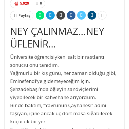
5.929
0
Paylaş
NEY ÇALINMAZ…NEY
ÜFLENİR…
Üniversite öğrencisiyken, salt bir rastlantı
sonucıu onu tanıdım.
Yağmurlu bir kış günü, her zaman olduğu gibi,
Eminefendi’ye gidemeyeceğim için,
Şehzadebaşı’nda öğleyin sandviçlerimi
yiyebilecek bir kahvehane arıyordum.
Bir de baktım, “Yavrunun Çayhanesi” adını
taşıyan, içine ancak üç dört masa sığabilecek
küçücük bir yer.