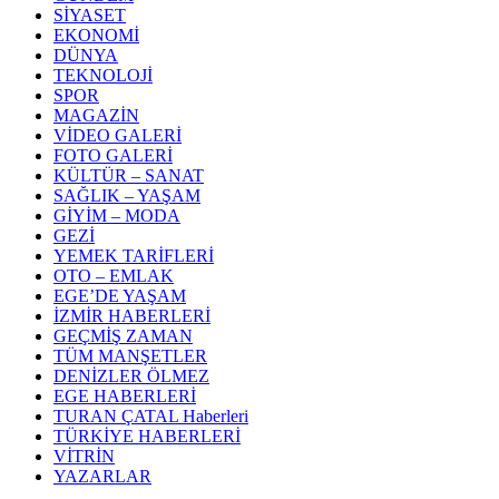
SİYASET
EKONOMİ
DÜNYA
TEKNOLOJİ
SPOR
MAGAZİN
VİDEO GALERİ
FOTO GALERİ
KÜLTÜR – SANAT
SAĞLIK – YAŞAM
GİYİM – MODA
GEZİ
YEMEK TARİFLERİ
OTO – EMLAK
EGE’DE YAŞAM
İZMİR HABERLERİ
GEÇMİŞ ZAMAN
TÜM MANŞETLER
DENİZLER ÖLMEZ
EGE HABERLERİ
TURAN ÇATAL Haberleri
TÜRKİYE HABERLERİ
VİTRİN
YAZARLAR