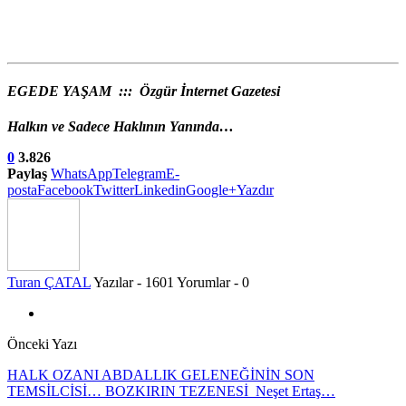
EGEDE YAŞAM ::: Özgür İnternet Gazetesi
Halkın ve Sadece Haklının Yanında…
0
3.826
Paylaş
WhatsApp
Telegram
E-
posta
Facebook
Twitter
Linkedin
Google+
Yazdır
Turan ÇATAL
Yazılar - 1601
Yorumlar - 0
Önceki Yazı
HALK OZANI ABDALLIK GELENEĞİNİN SON
TEMSİLCİSİ… BOZKIRIN TEZENESİ Neşet Ertaş…