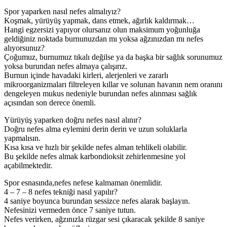
Spor yaparken nasıl nefes almalıyız?
Koşmak, yürüyüş yapmak, dans etmek, ağırlık kaldırmak…
Hangi egzersizi yapıyor olursanız olun maksimum yoğunluğa
geldiğiniz noktada burnunuzdan mı yoksa ağzınızdan mı nefes
alıyorsunuz?
Çoğumuz, burnumuz tıkalı değilse ya da başka bir sağlık sorunumuz
yoksa burundan nefes almaya çalışırız.
Burnun içinde havadaki kirleri, alerjenleri ve zararlı
mikroorganizmaları filtreleyen kıllar ve solunan havanın nem oranını
dengeleyen mukus nedeniyle burundan nefes alınması sağlık
açısından son derece önemli.
Yürüyüş yaparken doğru nefes nasıl alınır?
Doğru nefes alma eylemini derin derin ve uzun soluklarla
yapmalısın.
Kısa kısa ve hızlı bir şekilde nefes alman tehlikeli olabilir.
Bu şekilde nefes almak karbondioksit zehirlenmesine yol
açabilmektedir.
Spor esnasında,nefes nefese kalmaman önemlidir.
4 – 7 – 8 nefes tekniği nasıl yapılır?
4 saniye boyunca burundan sessizce nefes alarak başlayın.
Nefesinizi vermeden önce 7 saniye tutun.
Nefes verirken, ağzınızla rüzgar sesi çıkaracak şekilde 8 saniye