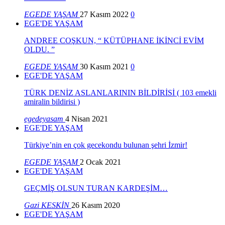
EGEDE YAŞAM
27 Kasım 2022
0
EGE'DE YAŞAM
ANDREE COŞKUN, “ KÜTÜPHANE İKİNCİ EVİM
OLDU. ”
EGEDE YAŞAM
30 Kasım 2021
0
EGE'DE YAŞAM
TÜRK DENİZ ASLANLARININ BİLDİRİSİ ( 103 emekli
amiralin bildirisi )
egedeyasam
4 Nisan 2021
EGE'DE YAŞAM
Türkiye’nin en çok gecekondu bulunan şehri İzmir!
EGEDE YAŞAM
2 Ocak 2021
EGE'DE YAŞAM
GEÇMİŞ OLSUN TURAN KARDEŞİM…
Gazi KESKİN
26 Kasım 2020
EGE'DE YAŞAM