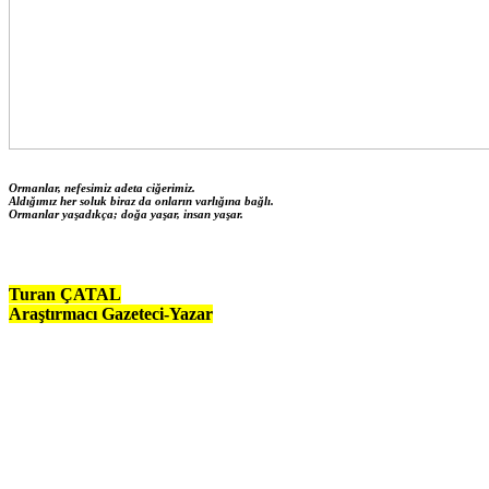
Ormanlar, nefesimiz adeta ciğerimiz.
Aldığımız her soluk biraz da onların varlığına bağlı.
Ormanlar yaşadıkça; doğa yaşar, insan yaşar.
Turan ÇATAL
Araştırmacı Gazeteci-Yazar