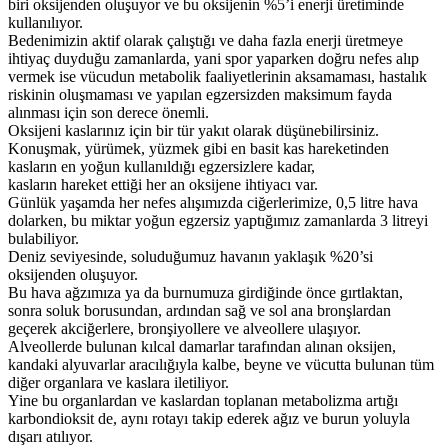
biri oksijenden oluşuyor ve bu oksijenin %5’i enerji üretiminde
kullanılıyor.
Bedenimizin aktif olarak çalıştığı ve daha fazla enerji üretmeye
ihtiyaç duyduğu zamanlarda, yani spor yaparken doğru nefes alıp
vermek ise vücudun metabolik faaliyetlerinin aksamaması, hastalık
riskinin oluşmaması ve yapılan egzersizden maksimum fayda
alınması için son derece önemli.
Oksijeni kaslarınız için bir tür yakıt olarak düşünebilirsiniz.
Konuşmak, yürümek, yüzmek gibi en basit kas hareketinden
kasların en yoğun kullanıldığı egzersizlere kadar,
kasların hareket ettiği her an oksijene ihtiyacı var.
Günlük yaşamda her nefes alışımızda ciğerlerimize, 0,5 litre hava
dolarken, bu miktar yoğun egzersiz yaptığımız zamanlarda 3 litreyi
bulabiliyor.
Deniz seviyesinde, soluduğumuz havanın yaklaşık %20’si
oksijenden oluşuyor.
Bu hava ağzımıza ya da burnumuza girdiğinde önce gırtlaktan,
sonra soluk borusundan, ardından sağ ve sol ana bronşlardan
geçerek akciğerlere, bronşiyollere ve alveollere ulaşıyor.
Alveollerde bulunan kılcal damarlar tarafından alınan oksijen,
kandaki alyuvarlar aracılığıyla kalbe, beyne ve vücutta bulunan tüm
diğer organlara ve kaslara iletiliyor.
Yine bu organlardan ve kaslardan toplanan metabolizma artığı
karbondioksit de, aynı rotayı takip ederek ağız ve burun yoluyla
dışarı atılıyor.