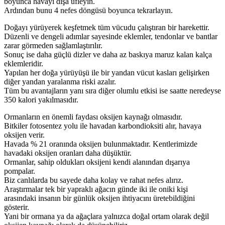
boyunca havayı dışa üfleyin.
Ardından bunu 4 nefes döngüsü boyunca tekrarlayın.
Doğayı yürüyerek keşfetmek tüm vücudu çalıştıran bir harekettir.
Düzenli ve dengeli adımlar sayesinde eklemler, tendonlar ve bantlar
zarar görmeden sağlamlaştırılır.
Sonuç ise daha güçlü dizler ve daha az baskıya maruz kalan kalça
eklemleridir.
Yapılan her doğa yürüyüşü ile bir yandan vücut kasları gelişirken
diğer yandan yaralanma riski azalır.
Tüm bu avantajların yanı sıra diğer olumlu etkisi ise saatte neredeyse
350 kalori yakılmasıdır.
Ormanların en önemli faydası oksijen kaynağı olmasıdır.
Bitkiler fotosentez yolu ile havadan karbondioksiti alır, havaya
oksijen verir.
Havada % 21 oranında oksijen bulunmaktadır. Kentlerimizde
havadaki oksijen oranları daha düşüktür.
Ormanlar, sahip oldukları oksijeni kendi alanından dışarıya
pompalar.
Biz canlılarda bu sayede daha kolay ve rahat nefes alırız.
Araştırmalar tek bir yapraklı ağacın günde iki ile oniki kişi
arasındaki insanın bir günlük oksijen ihtiyacını üretebildiğini
gösterir.
Yani bir ormana ya da ağaçlara yalnızca doğal ortam olarak değil