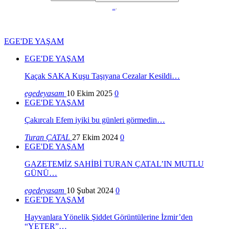
..
.
EGE'DE YAŞAM
EGE'DE YAŞAM
Kaçak SAKA Kuşu Taşıyana Cezalar Kesildi…
egedeyasam
10 Ekim 2025
0
EGE'DE YAŞAM
Çakırcalı Efem iyiki bu günleri görmedin…
Turan ÇATAL
27 Ekim 2024
0
EGE'DE YAŞAM
GAZETEMİZ SAHİBİ TURAN ÇATAL’IN MUTLU
GÜNÜ…
egedeyasam
10 Şubat 2024
0
EGE'DE YAŞAM
Hayvanlara Yönelik Şiddet Görüntülerine İzmir’den
“YETER”…