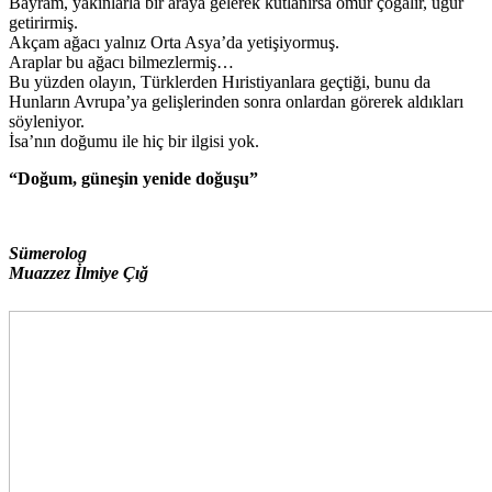
Bayram, yakınlarla bir araya gelerek kutlanırsa ömür çoğalır, uğur
getirirmiş.
Akçam ağacı yalnız Orta Asya’da yetişiyormuş.
Araplar bu ağacı bilmezlermiş…
Bu yüzden olayın, Türklerden Hıristiyanlara geçtiği, bunu da
Hunların Avrupa’ya gelişlerinden sonra onlardan görerek aldıkları
söyleniyor.
İsa’nın doğumu ile hiç bir ilgisi yok.
“Doğum, güneşin yenide doğuşu”
Sümerolog
Muazzez İlmiye Çığ