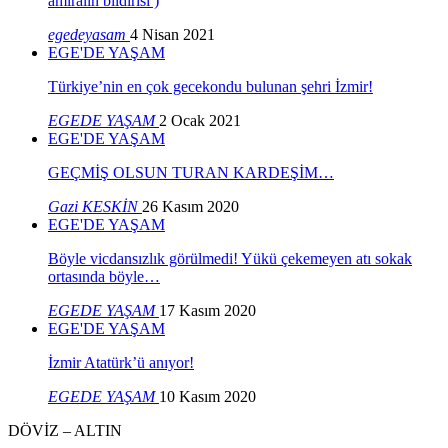
amiralin bildirisi )
egedeyasam
4 Nisan 2021
EGE'DE YAŞAM
Türkiye’nin en çok gecekondu bulunan şehri İzmir!
EGEDE YAŞAM
2 Ocak 2021
EGE'DE YAŞAM
GEÇMİŞ OLSUN TURAN KARDEŞİM…
Gazi KESKİN
26 Kasım 2020
EGE'DE YAŞAM
Böyle vicdansızlık görülmedi! Yükü çekemeyen atı sokak
ortasında böyle…
EGEDE YAŞAM
17 Kasım 2020
EGE'DE YAŞAM
İzmir Atatürk’ü anıyor!
EGEDE YAŞAM
10 Kasım 2020
DÖVİZ – ALTIN