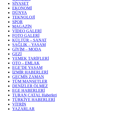
SİYASET
EKONOMİ
DÜNYA
TEKNOLOJİ
SPOR
MAGAZİN
VİDEO GALERİ
FOTO GALERİ
KÜLTÜR – SANAT
SAĞLIK – YAŞAM
GİYİM – MODA
GEZİ
YEMEK TARİFLERİ
OTO – EMLAK
EGE’DE YAŞAM
İZMİR HABERLERİ
GEÇMİŞ ZAMAN
TÜM MANŞETLER
DENİZLER ÖLMEZ
EGE HABERLERİ
TURAN ÇATAL Haberleri
TÜRKİYE HABERLERİ
VİTRİN
YAZARLAR