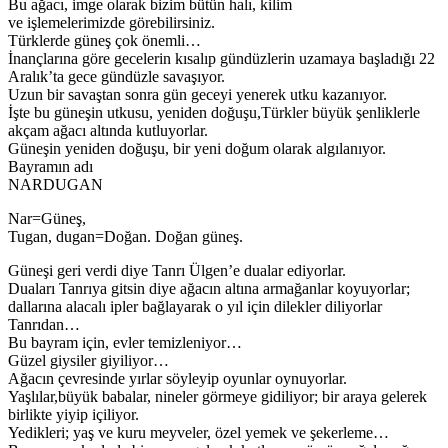
Bu ağacı, imge olarak bizim bütün halı, kilim
ve işlemelerimizde görebilirsiniz.
Türklerde güneş çok önemli…
İnançlarına göre gecelerin kısalıp gündüzlerin uzamaya başladığı 22
Aralık’ta gece gündüzle savaşıyor.
Uzun bir savaştan sonra gün geceyi yenerek utku kazanıyor.
İşte bu güneşin utkusu, yeniden doğuşu,Türkler büyük şenliklerle
akçam ağacı altında kutluyorlar.
Güneşin yeniden doğuşu, bir yeni doğum olarak algılanıyor.
Bayramın adı
NARDUGAN
Nar=Güneş,
Tugan, dugan=Doğan. Doğan güneş.
Güneşi geri verdi diye Tanrı Ülgen’e dualar ediyorlar.
Duaları Tanrıya gitsin diye ağacın altına armağanlar koyuyorlar;
dallarına alacalı ipler bağlayarak o yıl için dilekler diliyorlar
Tanrıdan…
Bu bayram için, evler temizleniyor…
Güzel giysiler giyiliyor…
Ağacın çevresinde yırlar söyleyip oyunlar oynuyorlar.
Yaşlılar,büyük babalar, nineler görmeye gidiliyor; bir araya gelerek
birlikte yiyip içiliyor.
Yedikleri; yaş ve kuru meyveler, özel yemek ve şekerleme…