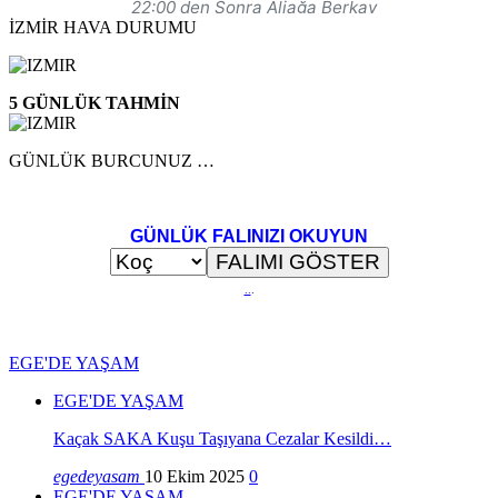
İZMİR HAVA DURUMU
5 GÜNLÜK TAHMİN
GÜNLÜK BURCUNUZ …
GÜNLÜK FALINIZI OKUYUN
..
.
EGE'DE YAŞAM
EGE'DE YAŞAM
Kaçak SAKA Kuşu Taşıyana Cezalar Kesildi…
egedeyasam
10 Ekim 2025
0
EGE'DE YAŞAM