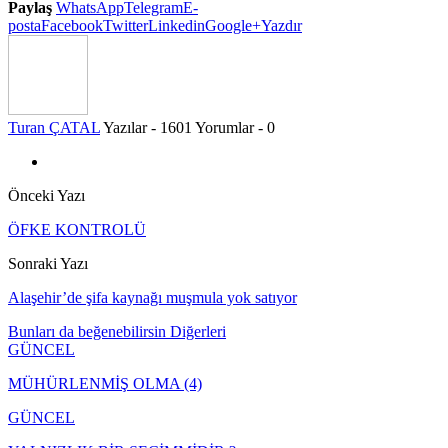
Paylaş
WhatsApp
Telegram
E-
posta
Facebook
Twitter
Linkedin
Google+
Yazdır
Turan ÇATAL
Yazılar - 1601
Yorumlar - 0
Önceki Yazı
ÖFKE KONTROLÜ
Sonraki Yazı
Alaşehir’de şifa kaynağı muşmula yok satıyor
Bunları da beğenebilirsin
Diğerleri
GÜNCEL
MÜHÜRLENMİŞ OLMA (4)
GÜNCEL