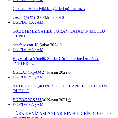
Çakırcalı Efem iyiki bu günleri görmedin…
Turan ÇATAL
27 Ekim 2024
0
EGE'DE YAŞAM
GAZETEMİZ SAHİBİ TURAN ÇATAL’IN MUTLU
GÜNÜ…
egedeyasam
10 Şubat 2024
0
EGE'DE YAŞAM
Hayvanlara Yönelik Şiddet Görüntülerine İzmir’den
“YETER”…
EGEDE YAŞAM
27 Kasım 2022
0
EGE'DE YAŞAM
ANDREE COŞKUN, “ KÜTÜPHANE İKİNCİ EVİM
OLDU. ”
EGEDE YAŞAM
30 Kasım 2021
0
EGE'DE YAŞAM
TÜRK DENİZ ASLANLARININ BİLDİRİSİ ( 103 emekli