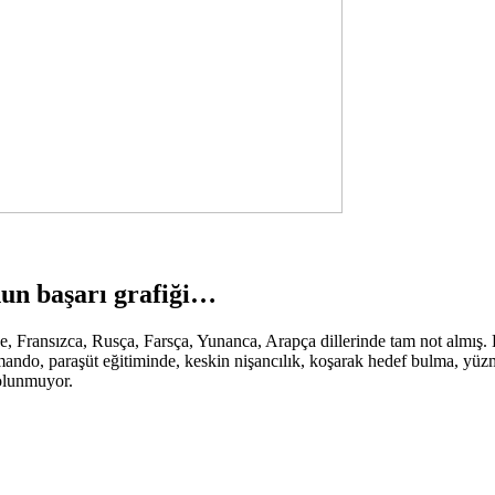
n başarı grafiği…
ce, Fransızca, Rusça, Farsça, Yunanca, Arapça dillerinde tam not almış
omando, paraşüt eğitiminde, keskin nişancılık, koşarak hedef bulma, yüzm
 olunmuyor.