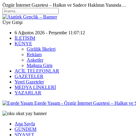
Özgür İnternet Gazetesi – Halkın ve Sadece Haklının Yanında…
Üye Girişi
6 Ağustos 2026 - Perşembe 11:07:12
İLETİŞİM
KÜNYE
Gizlilik İlkeleri
Reklam
Anketler
Mağaza Giriş
ACİL TELEFONLAR
GAZETELER
Yerel Gazeteler
MEDYA LİNKLERİ
YAZARLAR
Egede Yaşam - Özgür İnternet Gazetesi – Halkın ve
Ana Sayfa
GÜNDEM
SİYASET