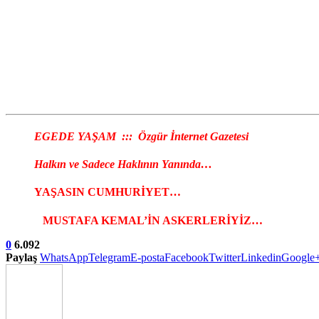
EGEDE YAŞAM ::: Özgür İnternet Gazetesi
Halkın ve Sadece Haklının Yanında…
YAŞASIN CUMHURİYET…
MUSTAFA KEMAL’İN ASKERLERİYİZ…
0
6.092
Paylaş
WhatsApp
Telegram
E-posta
Facebook
Twitter
Linkedin
Google