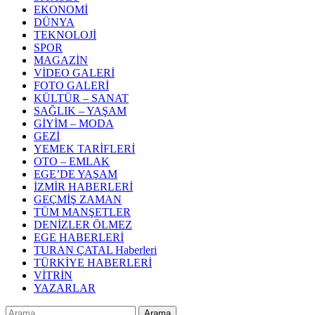
EKONOMİ
DÜNYA
TEKNOLOJİ
SPOR
MAGAZİN
VİDEO GALERİ
FOTO GALERİ
KÜLTÜR – SANAT
SAĞLIK – YAŞAM
GİYİM – MODA
GEZİ
YEMEK TARİFLERİ
OTO – EMLAK
EGE’DE YAŞAM
İZMİR HABERLERİ
GEÇMİŞ ZAMAN
TÜM MANŞETLER
DENİZLER ÖLMEZ
EGE HABERLERİ
TURAN ÇATAL Haberleri
TÜRKİYE HABERLERİ
VİTRİN
YAZARLAR