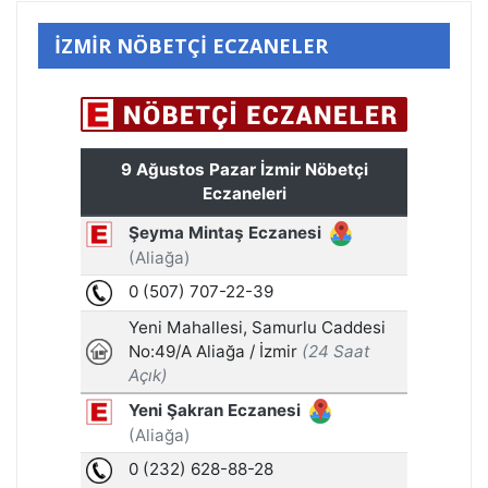
İZMİR NÖBETÇİ ECZANELER