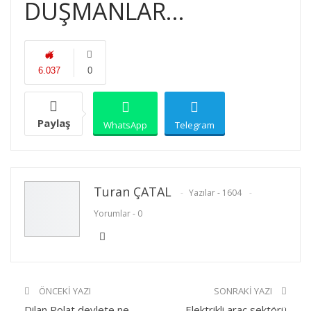
DÜŞMANLAR…
6.037
0
Paylaş
WhatsApp
Telegram
E-posta
Facebook
Twitter
Turan ÇATAL
Yazılar - 1604
Yorumlar - 0
Linkedin
Google+
Yazdır
ÖNCEKI YAZI
SONRAKI YAZI
Dilan Polat devlete ne
Elektrikli araç sektörü