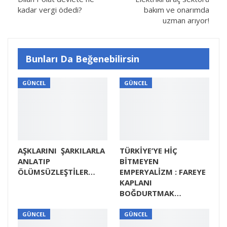
kadar vergi ödedi?
bakım ve onarımda
uzman arıyor!
Bunları Da Beğenebilirsin
GÜNCEL
GÜNCEL
AŞKLARINI ŞARKILARLA
TÜRKİYE’YE HİÇ
ANLATIP
BİTMEYEN
ÖLÜMSÜZLEŞTİLER…
EMPERYALİZM : FAREYE
KAPLANI
BOĞDURTMAK…
GÜNCEL
GÜNCEL