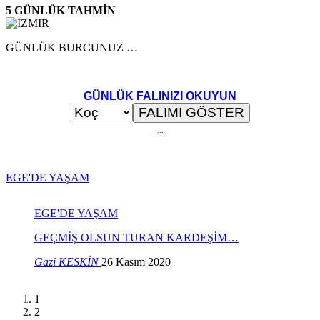
5 GÜNLÜK TAHMİN
GÜNLÜK BURCUNUZ …
GÜNLÜK FALINIZI OKUYUN
..
.
EGE'DE YAŞAM
EGE'DE YAŞAM
RAN KARDEŞİM…
Böyle vicdansızlık görülm
böyle…
 2020
EGEDE YAŞAM
17 Kası
1
2