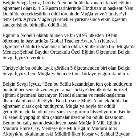
Belgin Sevgi İçyüz, Türkiye’den bu ödülü kazanan ilk özel eğitim
öğretmeni olarak, 4-5 Kasım tarihlerinde Hindistan’ın başkenti Yeni
Delhi’de gerçekleştirilen ödül töreninde Muğla’yı ve Türkiye’yi
temsil etti. Ayrıca Muğla iyi örnekler yarışmasında etkin öğretim
kategorisinde birincilik ödülü aldı.
Eğitimin Nobel’i olarak bilinen ve bu yıl 95 ülkeden 19 bin
öğretmenin başvurduğu Global Teacher Award’ın (Küresel
Öğretmen Ödülü) kazananları belli oldu. Ödüllerinden biri Muğla’da
Menteşe Şehbal Baydur Ortaokulu Özel Eğitim Öğretmeni Belgin
Sevgi İçyüz’e verildi.
Türkiye’de bu ödüle layık görülen 5 öğretmenden biri olan Belgin
Sevgi İçyüz, hem Muğla’yı hem de tüm Türkiye’yi gururlandırdı.
Belgin Sevgi İçyüz, “Ben bu ödülü kazandığım için çok mutluyum
bu ödül her sene düzenleniyor ama Türkiye’den ilk defa bir özel
eğitimi öğretmeni kazanıyor. Kendi alanıma ve meslektaşlarıma
ilham ola bilmesi dileğiyle. Ben bu sene Muğla’dan tek ödül alan
öğretmen olarak çok mutluyum, Muğla’ya böyle bir ödülü
getirdiğim için kendimi çok şanslı ve gururlu hissediyorum. Benim
10 senelik yaptığım tüm çalışmalar üzerine bu ödülü kazandım.
Benim bu çalışmamı destekleyen başta Muğla İl Milli Eğitim
Müdürü Emre Çay, Menteşe ilçe Milli Eğitim Müdürü İdris
Akbıyık’a, okulumun eski Müdürü İlker Koçar ve Şehbal Baydur