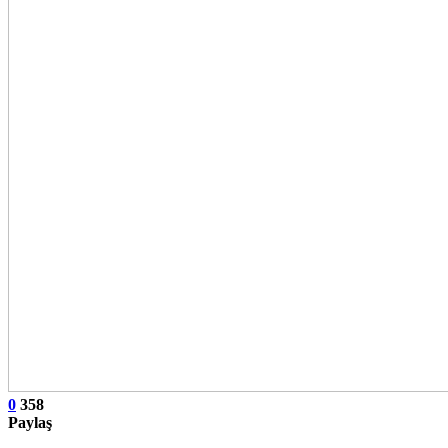
0
358
Paylaş