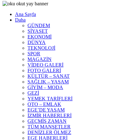
Ana Sayfa
Daha
GÜNDEM
SİYASET
EKONOMİ
DÜNYA
TEKNOLOJİ
SPOR
MAGAZİN
VİDEO GALERİ
FOTO GALERİ
KÜLTÜR – SANAT
SAĞLIK – YAŞAM
GİYİM – MODA
GEZİ
YEMEK TARİFLERİ
OTO – EMLAK
EGE’DE YAŞAM
İZMİR HABERLERİ
GEÇMİŞ ZAMAN
TÜM MANŞETLER
DENİZLER ÖLMEZ
EGE HABERLERİ