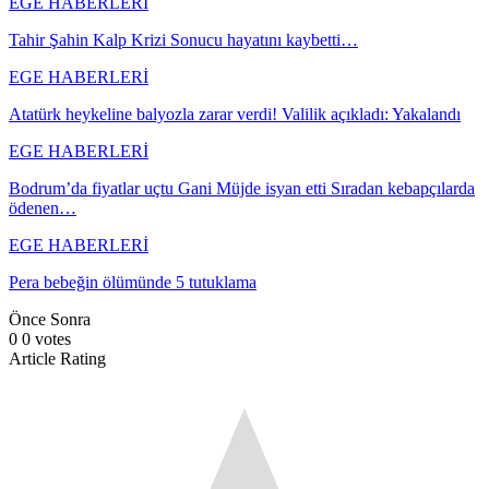
EGE HABERLERİ
Tahir Şahin Kalp Krizi Sonucu hayatını kaybetti…
EGE HABERLERİ
Atatürk heykeline balyozla zarar verdi! Valilik açıkladı: Yakalandı
EGE HABERLERİ
Bodrum’da fiyatlar uçtu Gani Müjde isyan etti Sıradan kebapçılarda
ödenen…
EGE HABERLERİ
Pera bebeğin ölümünde 5 tutuklama
Önce
Sonra
0
0
votes
Article Rating