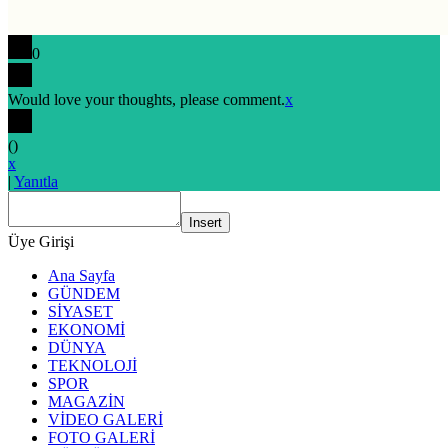
0
Would love your thoughts, please comment.
x
(
)
x
|
Yanıtla
Insert
Üye Girişi
Ana Sayfa
GÜNDEM
SİYASET
EKONOMİ
DÜNYA
TEKNOLOJİ
SPOR
MAGAZİN
VİDEO GALERİ
FOTO GALERİ