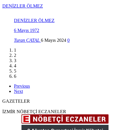
DENİZLER ÖLMEZ
DENİZLER ÖLMEZ
DENİZ GEZMİŞ’İN İDAM SEH
egedeyasam
30 Ocak 2024
0
1
2
3
4
5
6
Previous
Next
GAZETELER
İZMİR NÖBETÇİ ECZANELER