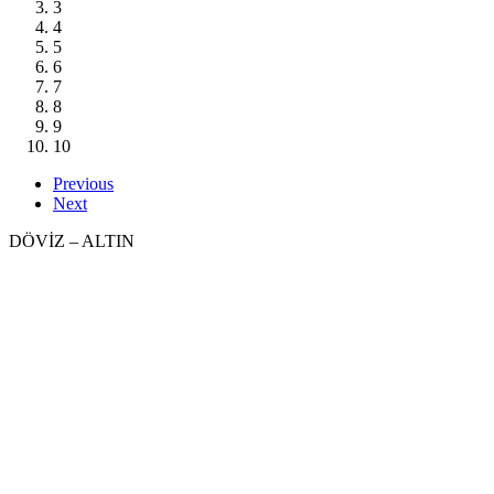
3
4
5
6
7
8
9
10
Previous
Next
DÖVİZ – ALTIN