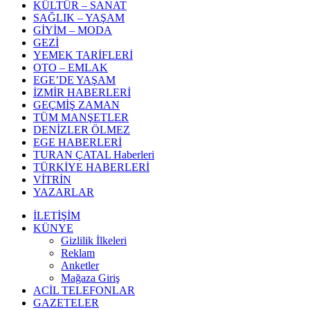
KÜLTÜR – SANAT
SAĞLIK – YAŞAM
GİYİM – MODA
GEZİ
YEMEK TARİFLERİ
OTO – EMLAK
EGE’DE YAŞAM
İZMİR HABERLERİ
GEÇMİŞ ZAMAN
TÜM MANŞETLER
DENİZLER ÖLMEZ
EGE HABERLERİ
TURAN ÇATAL Haberleri
TÜRKİYE HABERLERİ
VİTRİN
YAZARLAR
İLETİŞİM
KÜNYE
Gizlilik İlkeleri
Reklam
Anketler
Mağaza Giriş
ACİL TELEFONLAR
GAZETELER