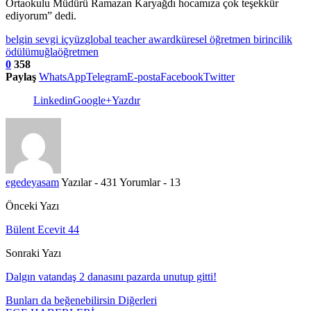
Ortaokulu Müdürü Ramazan Karyağdı hocamıza çok teşekkür
ediyorum” dedi.
belgin sevgi içyüz
global teacher award
küresel öğretmen birincilik
ödülü
muğla
öğretmen
0
358
Paylaş
WhatsApp
Telegram
E-posta
Facebook
Twitter
Linkedin
Google+
Yazdır
egedeyasam
Yazılar - 431
Yorumlar - 13
Önceki Yazı
Bülent Ecevit 44
Sonraki Yazı
Dalgın vatandaş 2 danasını pazarda unutup gitti!
Bunları da beğenebilirsin
Diğerleri