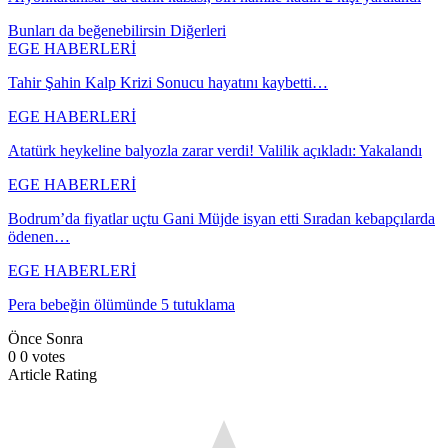
Bunları da beğenebilirsin
Diğerleri
EGE HABERLERİ
Tahir Şahin Kalp Krizi Sonucu hayatını kaybetti…
EGE HABERLERİ
Atatürk heykeline balyozla zarar verdi! Valilik açıkladı: Yakalandı
EGE HABERLERİ
Bodrum’da fiyatlar uçtu Gani Müjde isyan etti Sıradan kebapçılarda
ödenen…
EGE HABERLERİ
Pera bebeğin ölümünde 5 tutuklama
Önce
Sonra
0
0
votes
Article Rating