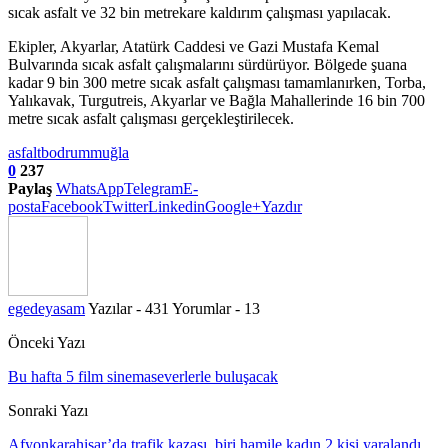
sıcak asfalt ve 32 bin metrekare kaldırım çalışması yapılacak.
Ekipler, Akyarlar, Atatürk Caddesi ve Gazi Mustafa Kemal
Bulvarında sıcak asfalt çalışmalarını sürdürüyor. Bölgede şuana
kadar 9 bin 300 metre sıcak asfalt çalışması tamamlanırken, Torba,
Yalıkavak, Turgutreis, Akyarlar ve Bağla Mahallerinde 16 bin 700
metre sıcak asfalt çalışması gerçekleştirilecek.
asfalt
bodrum
muğla
0
237
Paylaş
WhatsApp
Telegram
E-
posta
Facebook
Twitter
Linkedin
Google+
Yazdır
egedeyasam
Yazılar - 431
Yorumlar - 13
Önceki Yazı
Bu hafta 5 film sinemaseverlerle buluşacak
Sonraki Yazı
Afyonkarahisar’da trafik kazası, biri hamile kadın 2 kişi yaralandı