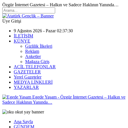
Özgür İnternet Gazetesi – Halkın ve Sadece Haklının Yanında…
Üye Girişi
9 Ağustos 2026 - Pazar 02:37:30
İLETİŞİM
KÜNYE
Gizlilik İlkeleri
Reklam
Anketler
Mağaza Giriş
ACİL TELEFONLAR
GAZETELER
Yerel Gazeteler
MEDYA LİNKLERİ
YAZARLAR
Egede Yaşam - Özgür İnternet Gazetesi – Halkın ve
Sadece Haklının Yanında…
Ana Sayfa
GÜNDEM