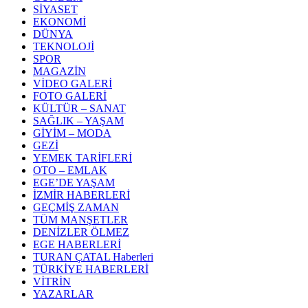
SİYASET
EKONOMİ
DÜNYA
TEKNOLOJİ
SPOR
MAGAZİN
VİDEO GALERİ
FOTO GALERİ
KÜLTÜR – SANAT
SAĞLIK – YAŞAM
GİYİM – MODA
GEZİ
YEMEK TARİFLERİ
OTO – EMLAK
EGE’DE YAŞAM
İZMİR HABERLERİ
GEÇMİŞ ZAMAN
TÜM MANŞETLER
DENİZLER ÖLMEZ
EGE HABERLERİ
TURAN ÇATAL Haberleri
TÜRKİYE HABERLERİ
VİTRİN
YAZARLAR