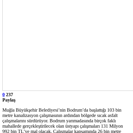
0
237
Paylaş
Muğla Büyükşehir Belediyesi’nin Bodrum’da başlattığı 103 bin
metre kanalizasyon çalışmasının ardından bölgede sıcak asfalt
çalışmalarını sürdürüyor. Bodrum yarımadasında birçok faklı
mahallede gerçekleştirilecek olan üstyapı çalışmaları 131 Milyon
992 bin TL’ye mal olacak. Çalışmalar kapsamında 26 bin metre