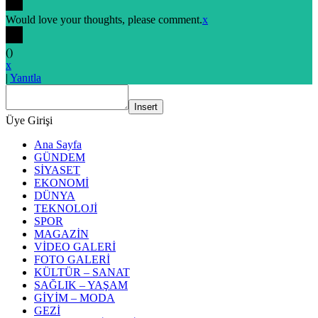
Would love your thoughts, please comment.
x
(
)
x
|
Yanıtla
Insert
Üye Girişi
Ana Sayfa
GÜNDEM
SİYASET
EKONOMİ
DÜNYA
TEKNOLOJİ
SPOR
MAGAZİN
VİDEO GALERİ
FOTO GALERİ
KÜLTÜR – SANAT
SAĞLIK – YAŞAM
GİYİM – MODA
GEZİ