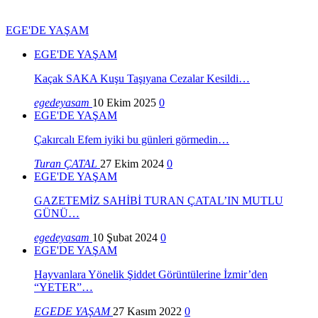
EGE'DE YAŞAM
EGE'DE YAŞAM
Kaçak SAKA Kuşu Taşıyana Cezalar Kesildi…
egedeyasam
10 Ekim 2025
0
EGE'DE YAŞAM
Çakırcalı Efem iyiki bu günleri görmedin…
Turan ÇATAL
27 Ekim 2024
0
EGE'DE YAŞAM
GAZETEMİZ SAHİBİ TURAN ÇATAL’IN MUTLU
GÜNÜ…
egedeyasam
10 Şubat 2024
0
EGE'DE YAŞAM
Hayvanlara Yönelik Şiddet Görüntülerine İzmir’den
“YETER”…
EGEDE YAŞAM
27 Kasım 2022
0