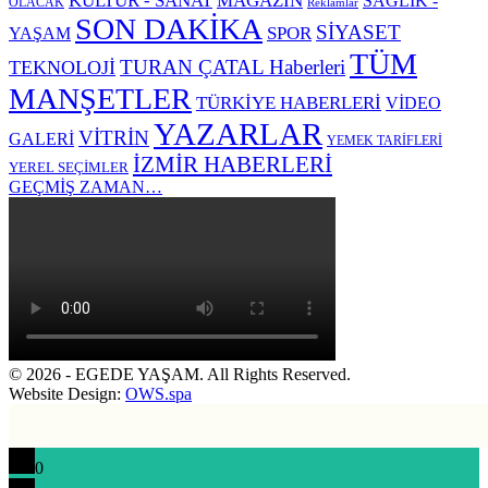
KÜLTÜR - SANAT
MAGAZİN
SAĞLIK -
OLACAK
Reklamlar
SON DAKİKA
SİYASET
SPOR
YAŞAM
TÜM
TURAN ÇATAL Haberleri
TEKNOLOJİ
MANŞETLER
TÜRKİYE HABERLERİ
VİDEO
YAZARLAR
VİTRİN
GALERİ
YEMEK TARİFLERİ
İZMİR HABERLERİ
YEREL SEÇİMLER
GEÇMİŞ ZAMAN…
© 2026 - EGEDE YAŞAM. All Rights Reserved.
Website Design:
OWS.spa
0