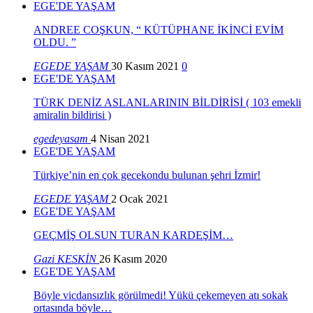
EGE'DE YAŞAM
ANDREE COŞKUN, “ KÜTÜPHANE İKİNCİ EVİM
OLDU. ”
EGEDE YAŞAM
30 Kasım 2021
0
EGE'DE YAŞAM
TÜRK DENİZ ASLANLARININ BİLDİRİSİ ( 103 emekli
amiralin bildirisi )
egedeyasam
4 Nisan 2021
EGE'DE YAŞAM
Türkiye’nin en çok gecekondu bulunan şehri İzmir!
EGEDE YAŞAM
2 Ocak 2021
EGE'DE YAŞAM
GEÇMİŞ OLSUN TURAN KARDEŞİM…
Gazi KESKİN
26 Kasım 2020
EGE'DE YAŞAM
Böyle vicdansızlık görülmedi! Yükü çekemeyen atı sokak
ortasında böyle…