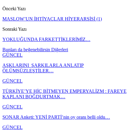
Önceki Yazı
MASLOW’UN İHTİYAÇLAR HİYERARŞİSİ (1)
Sonraki Yazı
YOKLUĞUNDA FARKETTİKLERİMİZ…
Bunları da beğenebilirsin
Diğerleri
GÜNCEL
AŞKLARINI ŞARKILARLA ANLATIP
ÖLÜMSÜZLEŞTİLER…
GÜNCEL
TÜRKİYE’YE HİÇ BİTMEYEN EMPERYALİZM : FAREYE
KAPLANI BOĞDURTMAK…
GÜNCEL
SONAR Anketi: YENİ PARTİ’nin oy oranı belli oldu…
GÜNCEL