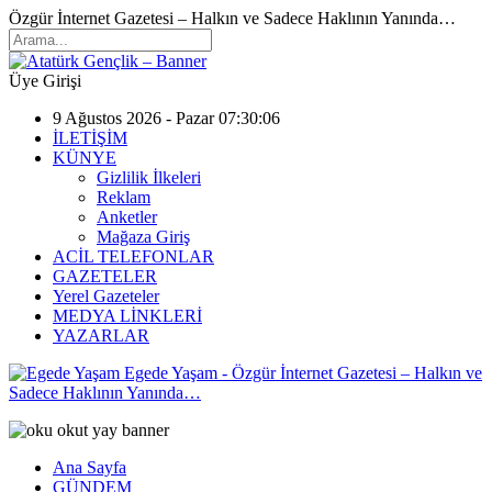
Özgür İnternet Gazetesi – Halkın ve Sadece Haklının Yanında…
Üye Girişi
9 Ağustos 2026 - Pazar 07:30:06
İLETİŞİM
KÜNYE
Gizlilik İlkeleri
Reklam
Anketler
Mağaza Giriş
ACİL TELEFONLAR
GAZETELER
Yerel Gazeteler
MEDYA LİNKLERİ
YAZARLAR
Egede Yaşam - Özgür İnternet Gazetesi – Halkın ve
Sadece Haklının Yanında…
Ana Sayfa
GÜNDEM