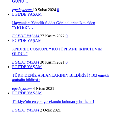
GÜNÜ…
egedeyasam
10 Şubat 2024
0
EGE'DE YAŞAM
Hayvanlara Yönelik Şiddet Görüntülerine İzmir’den
“YETER”…
EGEDE YAŞAM
27 Kasım 2022
0
EGE'DE YAŞAM
ANDREE COŞKUN, “ KÜTÜPHANE İKİNCİ EVİM
OLDU. ”
EGEDE YAŞAM
30 Kasım 2021
0
EGE'DE YAŞAM
TÜRK DENİZ ASLANLARININ BİLDİRİSİ ( 103 emekli
amiralin bildirisi )
egedeyasam
4 Nisan 2021
EGE'DE YAŞAM
Türkiye’nin en çok gecekondu bulunan şehri İzmir!
EGEDE YAŞAM
2 Ocak 2021