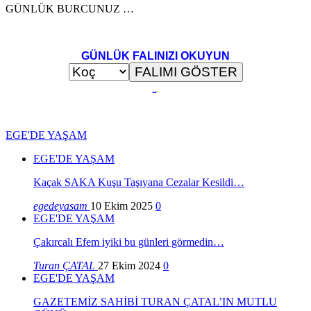
GÜNLÜK BURCUNUZ …
GÜNLÜK FALINIZI OKUYUN
..
.
EGE'DE YAŞAM
EGE'DE YAŞAM
Kaçak SAKA Kuşu Taşıyana Cezalar Kesildi…
egedeyasam
10 Ekim 2025
0
EGE'DE YAŞAM
Çakırcalı Efem iyiki bu günleri görmedin…
Turan ÇATAL
27 Ekim 2024
0
EGE'DE YAŞAM
GAZETEMİZ SAHİBİ TURAN ÇATAL’IN MUTLU