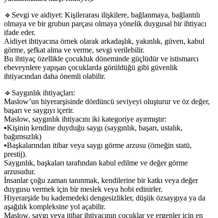
🔹Sevgi ve aidiyet: Kişilerarası ilişkilere, bağlanmaya, bağlantılı
olmaya ve bir grubun parçası olmaya yönelik duygusal bir ihtiyacı
ifade eder.
Aidiyet ihtiyacına örnek olarak arkadaşlık, yakınlık, güven, kabul
görme, şefkat alma ve verme, sevgi verilebilir.
Bu ihtiyaç özellikle çocukluk döneminde güçlüdür ve istismarcı
ebeveynlere yapışan çocuklarda görüldüğü gibi güvenlik
ihtiyacından daha önemli olabilir.
🔹Saygınlık ihtiyaçları:
Maslow’un hiyerarşisinde dördüncü seviyeyi oluşturur ve öz değer,
başarı ve saygıyı içerir.
Maslow, saygınlık ihtiyacını iki kategoriye ayırmıştır:
▪Kişinin kendine duyduğu saygı (saygınlık, başarı, ustalık,
bağımsızlık)
▪Başkalarından itibar veya saygı görme arzusu (örneğin statü,
prestij).
Saygınlık, başkaları tarafından kabul edilme ve değer görme
arzusudur.
İnsanlar çoğu zaman tanınmak, kendilerine bir katkı veya değer
duygusu vermek için bir meslek veya hobi edinirler.
Hiyerarşide bu kademedeki dengesizlikler, düşük özsaygıya ya da
aşağılık kompleksine yol açabilir.
Maslow, saygı veya itibar ihtiyacının çocuklar ve ergenler için en