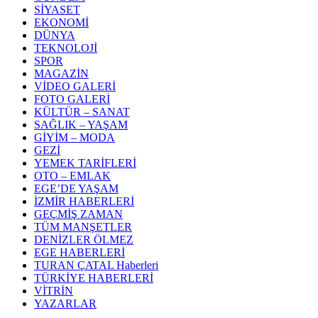
SİYASET
EKONOMİ
DÜNYA
TEKNOLOJİ
SPOR
MAGAZİN
VİDEO GALERİ
FOTO GALERİ
KÜLTÜR – SANAT
SAĞLIK – YAŞAM
GİYİM – MODA
GEZİ
YEMEK TARİFLERİ
OTO – EMLAK
EGE’DE YAŞAM
İZMİR HABERLERİ
GEÇMİŞ ZAMAN
TÜM MANŞETLER
DENİZLER ÖLMEZ
EGE HABERLERİ
TURAN ÇATAL Haberleri
TÜRKİYE HABERLERİ
VİTRİN
YAZARLAR