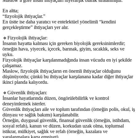
Maslow’a göre insan ihtiyaçları hiyerarşik olarak sıralanmıştır.
En altta;
“fizyolojik ihtiyaçlar.”
En üstte ise daha yaratıcı ve entelektüel yönelimli “kendini
gerçekleştirme” ihtiyaçları yer alır.
🔹Fizyolojik ihtiyaçlar:
İnsanın hayatta kalması için gereken biyolojik gereksinimlerdir;
örneğin hava, yiyecek, içecek, barınak, giyim, sıcaklık, seks ve
uyku.
Fizyolojik ihtiyaçlar karşılanmadığında insan vücudu en iyi şekilde
çalışamaz.
Maslow, fizyolojik ihtiyaçların en önemli ihtiyaçlar olduğunu
düşünüyordu; çünkü bu ihtiyaçlar karşılanana kadar diğer ihtiyaçlar
ikinci planda kalıyordu.
🔹Güvenlik ihtiyaçları:
İnsanlar hayatlarında düzen, öngörülebilirlik ve kontrol
deneyimlemek isterler.
Güvenlik ihtiyaçları aile ve toplum tarafından (örneğin polis, okul, iş
dünyası ve sağlık bakımı) karşılanabilir.
Örneğin, duygusal güvenlik, finansal güvenlik (örneğin, istihdam,
sosyal refah), kanun ve düzen, korkudan uzak olma, toplumsal
istikrar, mülkiyet, sağlık ve refah (örneğin, kazalara ve
yaralanmalara karşı emniyet).