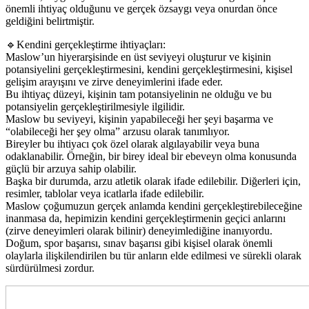
önemli ihtiyaç olduğunu ve gerçek özsaygı veya onurdan önce
geldiğini belirtmiştir.
🔹Kendini gerçekleştirme ihtiyaçları:
Maslow’un hiyerarşisinde en üst seviyeyi oluşturur ve kişinin
potansiyelini gerçekleştirmesini, kendini gerçekleştirmesini, kişisel
gelişim arayışını ve zirve deneyimlerini ifade eder.
Bu ihtiyaç düzeyi, kişinin tam potansiyelinin ne olduğu ve bu
potansiyelin gerçekleştirilmesiyle ilgilidir.
Maslow bu seviyeyi, kişinin yapabileceği her şeyi başarma ve
“olabileceği her şey olma” arzusu olarak tanımlıyor.
Bireyler bu ihtiyacı çok özel olarak algılayabilir veya buna
odaklanabilir. Örneğin, bir birey ideal bir ebeveyn olma konusunda
güçlü bir arzuya sahip olabilir.
Başka bir durumda, arzu atletik olarak ifade edilebilir. Diğerleri için,
resimler, tablolar veya icatlarla ifade edilebilir.
Maslow çoğumuzun gerçek anlamda kendini gerçekleştirebileceğine
inanmasa da, hepimizin kendini gerçekleştirmenin geçici anlarını
(zirve deneyimleri olarak bilinir) deneyimlediğine inanıyordu.
Doğum, spor başarısı, sınav başarısı gibi kişisel olarak önemli
olaylarla ilişkilendirilen bu tür anların elde edilmesi ve sürekli olarak
sürdürülmesi zordur.