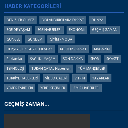
HABER KATEGORİLERİ
DENİZLER ÖLMEZ
DOLANDIRICILARA DİKKAT
DÜNYA
EGE'DE YAŞAM
EGE HABERLERİ
EKONOMİ
GEÇMİŞ ZAMAN
GÜNCEL
GÜNDEM
GİYİM - MODA
HERŞEY ÇOK GÜZEL OLACAK
KÜLTÜR - SANAT
MAGAZİN
Reklamlar
SAĞLIK - YAŞAM
SON DAKİKA
SPOR
SİYASET
TEKNOLOJİ
TURAN ÇATAL Haberleri
TÜM MANŞETLER
TÜRKİYE HABERLERİ
VİDEO GALERİ
VİTRİN
YAZARLAR
YEMEK TARİFLERİ
YEREL SEÇİMLER
İZMİR HABERLERİ
GEÇMİŞ ZAMAN…