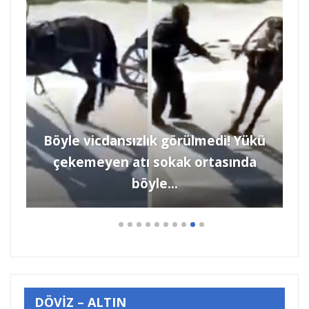
Böyle vicdansızlık görülmedi! Yükü
çekemeyen atı sokak ortasında
böyle…
DÖVİZ – ALTIN