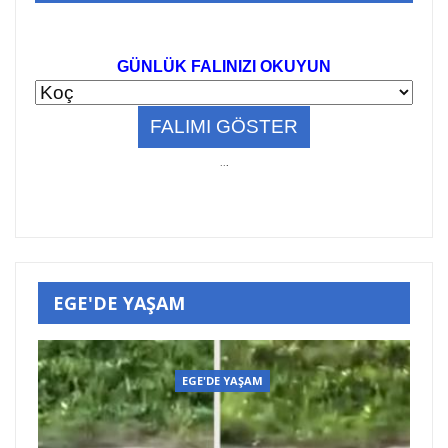
GÜNLÜK FALINIZI OKUYUN
..
.
EGE'DE YAŞAM
EGE'DE YAŞAM