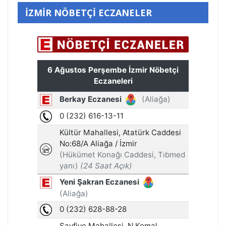
İZMİR NÖBETÇİ ECZANELER