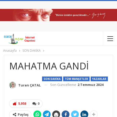
Anasayfa
SON DAKİKA
MAHATMA GANDİ
SON DAKİKA
TÜM MANŞETLER
YAZARLAR
Son Güncelleme
2 Temmuz 2024
Turan ÇATAL
5.958
0
Paylaş