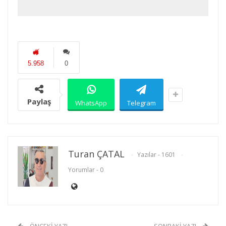
5.958
0
Paylaş
WhatsApp
Telegram
Turan ÇATAL
Yazılar - 1601
Yorumlar - 0
ÖNCEKI YAZI
SONRAKI YAZI