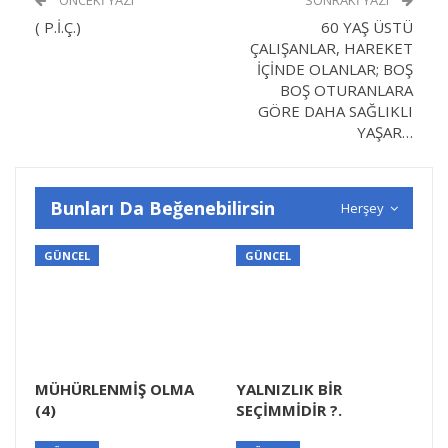
( P.İ.Ç.)
60 YAŞ ÜSTÜ
ÇALIŞANLAR, HAREKET
İÇİNDE OLANLAR; BOŞ
BOŞ OTURANLARA
GÖRE DAHA SAĞLIKLI
YAŞAR…
Bunları Da Beğenebilirsin
Herşey
GÜNCEL
GÜNCEL
MÜHÜRLENMİŞ OLMA
YALNIZLIK BİR
(4)
SEÇİMMİDİR ?.