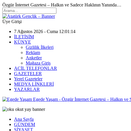
Özgür İnternet Gazetesi – Halkın ve Sadece Haklının Yanında…
Üye Girişi
7 Ağustos 2026 - Cuma 12:01:14
İLETİŞİM
KÜNYE
Gizlilik İlkeleri
Reklam
Anketler
Mağaza Giriş
ACİL TELEFONLAR
GAZETELER
Yerel Gazeteler
MEDYA LİNKLERİ
YAZARLAR
Egede Yaşam - Özgür İnternet Gazetesi – Halkın ve
Ana Sayfa
GÜNDEM
SİYASET