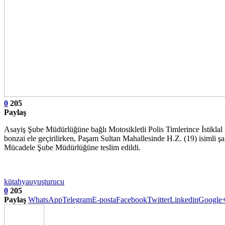
0
205
Paylaş
Asayiş Şube Müdürlüğüne bağlı Motosikletli Polis Timlerince İstiklal 
bonzai ele geçirilirken, Paşam Sultan Mahallesinde H.Z. (19) isimli şa
Mücadele Şube Müdürlüğüne teslim edildi.
kütahya
uyuşturucu
0
205
Paylaş
WhatsApp
Telegram
E-posta
Facebook
Twitter
Linkedin
Google