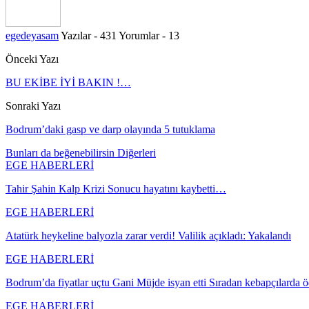
egedeyasam
Yazılar - 431
Yorumlar - 13
Önceki Yazı
BU EKİBE İYİ BAKIN !…
Sonraki Yazı
Bodrum’daki gasp ve darp olayında 5 tutuklama
Bunları da beğenebilirsin
Diğerleri
EGE HABERLERİ
Tahir Şahin Kalp Krizi Sonucu hayatını kaybetti…
EGE HABERLERİ
Atatürk heykeline balyozla zarar verdi! Valilik açıkladı: Yakalandı
EGE HABERLERİ
Bodrum’da fiyatlar uçtu Gani Müjde isyan etti Sıradan kebapçılarda
EGE HABERLERİ