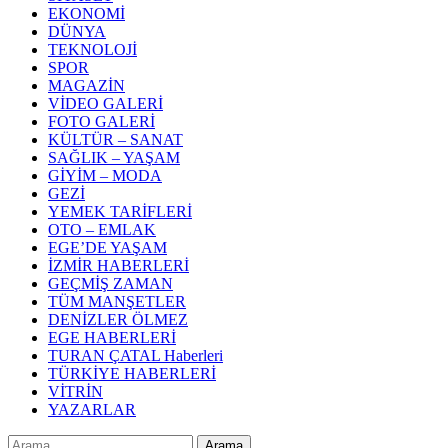
EKONOMİ
DÜNYA
TEKNOLOJİ
SPOR
MAGAZİN
VİDEO GALERİ
FOTO GALERİ
KÜLTÜR – SANAT
SAĞLIK – YAŞAM
GİYİM – MODA
GEZİ
YEMEK TARİFLERİ
OTO – EMLAK
EGE’DE YAŞAM
İZMİR HABERLERİ
GEÇMİŞ ZAMAN
TÜM MANŞETLER
DENİZLER ÖLMEZ
EGE HABERLERİ
TURAN ÇATAL Haberleri
TÜRKİYE HABERLERİ
VİTRİN
YAZARLAR