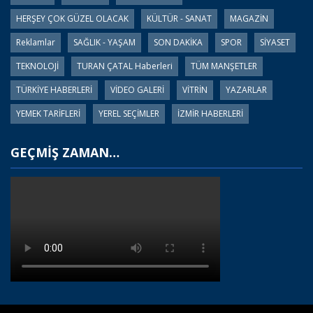
HERŞEY ÇOK GÜZEL OLACAK
KÜLTÜR - SANAT
MAGAZİN
Reklamlar
SAĞLIK - YAŞAM
SON DAKİKA
SPOR
SİYASET
TEKNOLOJİ
TURAN ÇATAL Haberleri
TÜM MANŞETLER
TÜRKİYE HABERLERİ
VİDEO GALERİ
VİTRİN
YAZARLAR
YEMEK TARİFLERİ
YEREL SEÇİMLER
İZMİR HABERLERİ
GEÇMİŞ ZAMAN…