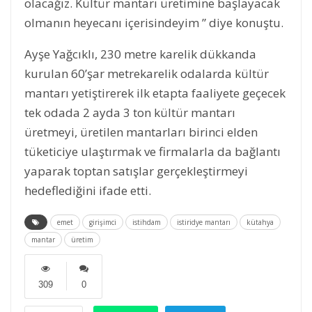
olacağız. Kültür mantarı üretimine başlayacak
olmanın heyecanı içerisindeyim ” diye konuştu.
Ayşe Yağcıklı, 230 metre karelik dükkanda
kurulan 60’şar metrekarelik odalarda kültür
mantarı yetiştirerek ilk etapta faaliyete geçecek
tek odada 2 ayda 3 ton kültür mantarı
üretmeyi, üretilen mantarları birinci elden
tüketiciye ulaştırmak ve firmalarla da bağlantı
yaparak toptan satışlar gerçekleştirmeyi
hedeflediğini ifade etti.
emet
girişimci
istihdam
istiridye mantarı
kütahya
mantar
üretim
309
0