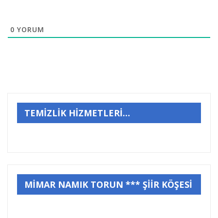
0
YORUM
TEMİZLİK HİZMETLERİ…
MİMAR NAMIK TORUN *** ŞİİR KÖŞESİ