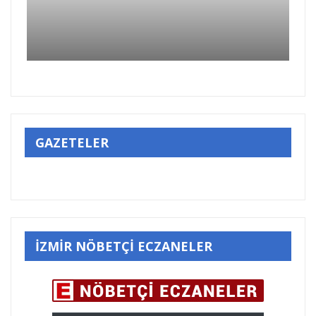
GAZETELER
İZMİR NÖBETÇİ ECZANELER