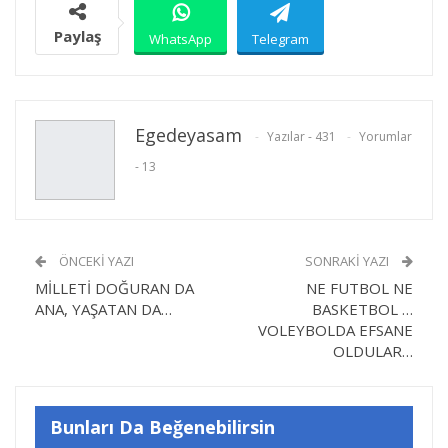
Paylaş
WhatsApp
Telegram
E-posta
Facebook
Twitter
Egedeyasam
Yazılar - 431
Yorumlar
- 13
Linkedin
Google+
Yazdır
ÖNCEKI YAZI
SONRAKI YAZI
MİLLETİ DOĞURAN DA
NE FUTBOL NE
ANA, YAŞATAN DA…
BASKETBOL …
VOLEYBOLDA EFSANE
OLDULAR…
Bunları Da Beğenebilirsin