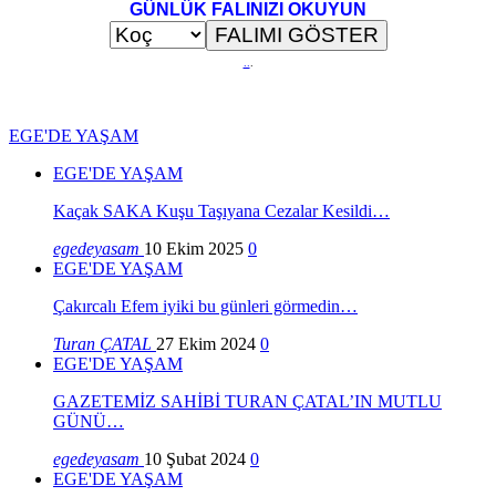
GÜNLÜK FALINIZI OKUYUN
..
.
EGE'DE YAŞAM
EGE'DE YAŞAM
Kaçak SAKA Kuşu Taşıyana Cezalar Kesildi…
egedeyasam
10 Ekim 2025
0
EGE'DE YAŞAM
Çakırcalı Efem iyiki bu günleri görmedin…
Turan ÇATAL
27 Ekim 2024
0
EGE'DE YAŞAM
GAZETEMİZ SAHİBİ TURAN ÇATAL’IN MUTLU
GÜNÜ…
egedeyasam
10 Şubat 2024
0
EGE'DE YAŞAM