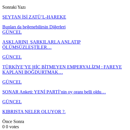
Sonraki Yazı
ŞEYTAN İŞİ ZATÜ’L-HAREKE
Bunları da beğenebilirsin
Diğerleri
GÜNCEL
AŞKLARINI ŞARKILARLA ANLATIP
ÖLÜMSÜZLEŞTİLER…
GÜNCEL
TÜRKİYE’YE HİÇ BİTMEYEN EMPERYALİZM : FAREYE
KAPLANI BOĞDURTMAK…
GÜNCEL
SONAR Anketi: YENİ PARTİ’nin oy oranı belli oldu…
GÜNCEL
KIBRISTA NELER OLUYOR ?.
Önce
Sonra
0
0
votes