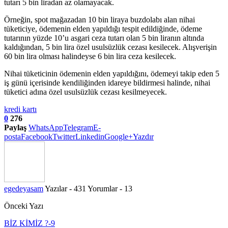
tutarı 5 bin liradan az olamayacak.
Örneğin, spot mağazadan 10 bin liraya buzdolabı alan nihai
tüketiciye, ödemenin elden yapıldığı tespit edildiğinde, ödeme
tutarının yüzde 10’u asgari ceza tutarı olan 5 bin liranın altında
kaldığından, 5 bin lira özel usulsüzlük cezası kesilecek. Alışverişin
60 bin lira olması halindeyse 6 bin lira ceza kesilecek.
Nihai tüketicinin ödemenin elden yapıldığını, ödemeyi takip eden 5
iş günü içerisinde kendiliğinden idareye bildirmesi halinde, nihai
tüketici adına özel usulsüzlük cezası kesilmeyecek.
kredi kartı
0
276
Paylaş
WhatsApp
Telegram
E-
posta
Facebook
Twitter
Linkedin
Google+
Yazdır
egedeyasam
Yazılar - 431
Yorumlar - 13
Önceki Yazı
BİZ KİMİZ ?-9