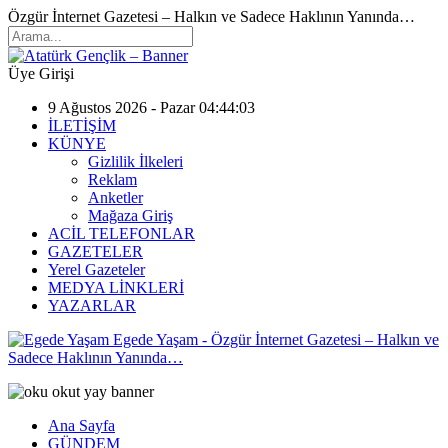
Özgür İnternet Gazetesi – Halkın ve Sadece Haklının Yanında…
Üye Girişi
9 Ağustos 2026 - Pazar 04:44:03
İLETİŞİM
KÜNYE
Gizlilik İlkeleri
Reklam
Anketler
Mağaza Giriş
ACİL TELEFONLAR
GAZETELER
Yerel Gazeteler
MEDYA LİNKLERİ
YAZARLAR
Egede Yaşam - Özgür İnternet Gazetesi – Halkın ve
Sadece Haklının Yanında…
Ana Sayfa
GÜNDEM