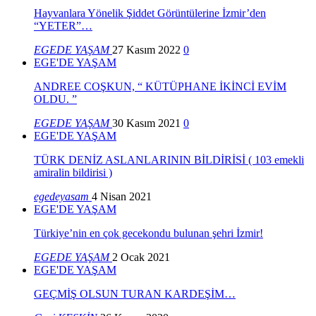
Hayvanlara Yönelik Şiddet Görüntülerine İzmir’den
“YETER”…
EGEDE YAŞAM
27 Kasım 2022
0
EGE'DE YAŞAM
ANDREE COŞKUN, “ KÜTÜPHANE İKİNCİ EVİM
OLDU. ”
EGEDE YAŞAM
30 Kasım 2021
0
EGE'DE YAŞAM
TÜRK DENİZ ASLANLARININ BİLDİRİSİ ( 103 emekli
amiralin bildirisi )
egedeyasam
4 Nisan 2021
EGE'DE YAŞAM
Türkiye’nin en çok gecekondu bulunan şehri İzmir!
EGEDE YAŞAM
2 Ocak 2021
EGE'DE YAŞAM
GEÇMİŞ OLSUN TURAN KARDEŞİM…