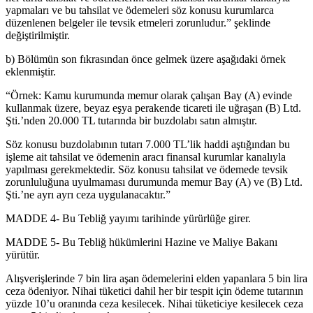
yapmaları ve bu tahsilat ve ödemeleri söz konusu kurumlarca
düzenlenen belgeler ile tevsik etmeleri zorunludur.” şeklinde
değiştirilmiştir.
b) Bölümün son fıkrasından önce gelmek üzere aşağıdaki örnek
eklenmiştir.
“Örnek: Kamu kurumunda memur olarak çalışan Bay (A) evinde
kullanmak üzere, beyaz eşya perakende ticareti ile uğraşan (B) Ltd.
Şti.’nden 20.000 TL tutarında bir buzdolabı satın almıştır.
Söz konusu buzdolabının tutarı 7.000 TL’lik haddi aştığından bu
işleme ait tahsilat ve ödemenin aracı finansal kurumlar kanalıyla
yapılması gerekmektedir. Söz konusu tahsilat ve ödemede tevsik
zorunluluğuna uyulmaması durumunda memur Bay (A) ve (B) Ltd.
Şti.’ne ayrı ayrı ceza uygulanacaktır.”
MADDE 4- Bu Tebliğ yayımı tarihinde yürürlüğe girer.
MADDE 5- Bu Tebliğ hükümlerini Hazine ve Maliye Bakanı
yürütür.
Alışverişlerinde 7 bin lira aşan ödemelerini elden yapanlara 5 bin lira
ceza ödeniyor. Nihai tüketici dahil her bir tespit için ödeme tutarının
yüzde 10’u oranında ceza kesilecek. Nihai tüketiciye kesilecek ceza