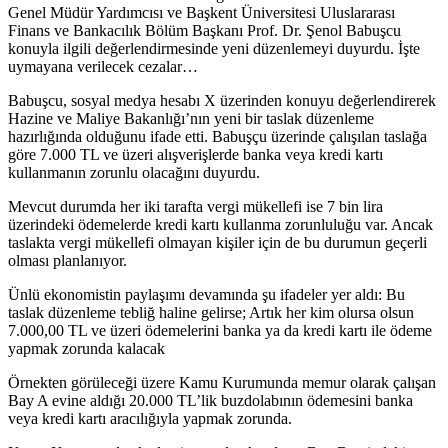
Genel Müdür Yardımcısı ve Başkent Üniversitesi Uluslararası
Finans ve Bankacılık Bölüm Başkanı Prof. Dr. Şenol Babuşcu
konuyla ilgili değerlendirmesinde yeni düzenlemeyi duyurdu. İşte
uymayana verilecek cezalar…
Babuşcu, sosyal medya hesabı X üzerinden konuyu değerlendirerek
Hazine ve Maliye Bakanlığı’nın yeni bir taslak düzenleme
hazırlığında olduğunu ifade etti. Babuşçu üzerinde çalışılan taslağa
göre 7.000 TL ve üzeri alışverişlerde banka veya kredi kartı
kullanmanın zorunlu olacağını duyurdu.
Mevcut durumda her iki tarafta vergi mükellefi ise 7 bin lira
üzerindeki ödemelerde kredi kartı kullanma zorunluluğu var. Ancak
taslakta vergi mükellefi olmayan kişiler için de bu durumun geçerli
olması planlanıyor.
Ünlü ekonomistin paylaşımı devamında şu ifadeler yer aldı: Bu
taslak düzenleme tebliğ haline gelirse; Artık her kim olursa olsun
7.000,00 TL ve üzeri ödemelerini banka ya da kredi kartı ile ödeme
yapmak zorunda kalacak
Örnekten görüleceği üzere Kamu Kurumunda memur olarak çalışan
Bay A evine aldığı 20.000 TL’lik buzdolabının ödemesini banka
veya kredi kartı aracılığıyla yapmak zorunda.