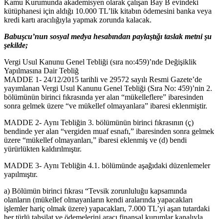
Kamu Kurumunda akademisyen olarak çalışan Bay B evindeki
kütüphanesi için aldığı 10.000 TL’lik kitabın ödemesini banka veya
kredi kartı aracılığıyla yapmak zorunda kalacak.
Babuşcu’nun sosyal medya hesabından paylaştığı taslak metni şu
şekilde;
Vergi Usul Kanunu Genel Tebliği (sıra no:459)’nde Değişiklik
Yapılmasına Dair Tebliğ
MADDE 1- 24/12/2015 tarihli ve 29572 sayılı Resmi Gazete’de
yayımlanan Vergi Usul Kanunu Genel Tebliği (Sıra No: 459)’nin 2.
bölümünün birinci fıkrasında yer alan “mükelleflere” ibaresinden
sonra gelmek üzere “ve mükellef olmayanlara” ibaresi eklenmiştir.
MADDE 2- Aynı Tebliğin 3. bölümünün birinci fıkrasının (ç)
bendinde yer alan “vergiden muaf esnafı,” ibaresinden sonra gelmek
üzere “mükellef olmayanları,” ibaresi eklenmiş ve (d) bendi
yürürlükten kaldırılmıştır.
MADDE 3- Aynı Tebliğin 4.1. bölümünde aşağıdaki düzenlemeler
yapılmıştır.
a) Bölümün birinci fıkrası “Tevsik zorunluluğu kapsamında
olanların (mükellef olmayanların kendi aralarında yapacakları
işlemler hariç olmak üzere) yapacakları, 7.000 TL’yi aşan tutardaki
her türlü tahsilat ve ödemelerini aracı finansal kurumlar kanalıyla