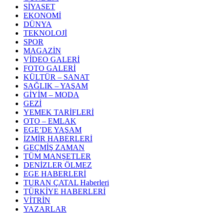
SİYASET
EKONOMİ
DÜNYA
TEKNOLOJİ
SPOR
MAGAZİN
VİDEO GALERİ
FOTO GALERİ
KÜLTÜR – SANAT
SAĞLIK – YAŞAM
GİYİM – MODA
GEZİ
YEMEK TARİFLERİ
OTO – EMLAK
EGE’DE YAŞAM
İZMİR HABERLERİ
GEÇMİŞ ZAMAN
TÜM MANŞETLER
DENİZLER ÖLMEZ
EGE HABERLERİ
TURAN ÇATAL Haberleri
TÜRKİYE HABERLERİ
VİTRİN
YAZARLAR