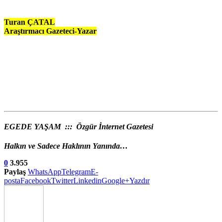
Turan ÇATAL
Araştırmacı Gazeteci-Yazar
EGEDE YAŞAM ::: Özgür İnternet Gazetesi
Halkın ve Sadece Haklının Yanında…
0
3.955
Paylaş
WhatsApp
Telegram
E-
posta
Facebook
Twitter
Linkedin
Google+
Yazdır