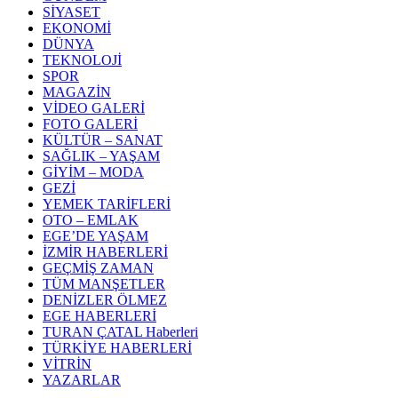
SİYASET
EKONOMİ
DÜNYA
TEKNOLOJİ
SPOR
MAGAZİN
VİDEO GALERİ
FOTO GALERİ
KÜLTÜR – SANAT
SAĞLIK – YAŞAM
GİYİM – MODA
GEZİ
YEMEK TARİFLERİ
OTO – EMLAK
EGE’DE YAŞAM
İZMİR HABERLERİ
GEÇMİŞ ZAMAN
TÜM MANŞETLER
DENİZLER ÖLMEZ
EGE HABERLERİ
TURAN ÇATAL Haberleri
TÜRKİYE HABERLERİ
VİTRİN
YAZARLAR