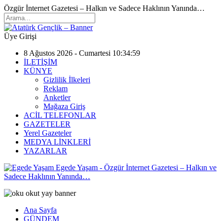
Özgür İnternet Gazetesi – Halkın ve Sadece Haklının Yanında…
Üye Girişi
8 Ağustos 2026 - Cumartesi 10:34:59
İLETİŞİM
KÜNYE
Gizlilik İlkeleri
Reklam
Anketler
Mağaza Giriş
ACİL TELEFONLAR
GAZETELER
Yerel Gazeteler
MEDYA LİNKLERİ
YAZARLAR
Egede Yaşam - Özgür İnternet Gazetesi – Halkın ve
Sadece Haklının Yanında…
Ana Sayfa
GÜNDEM