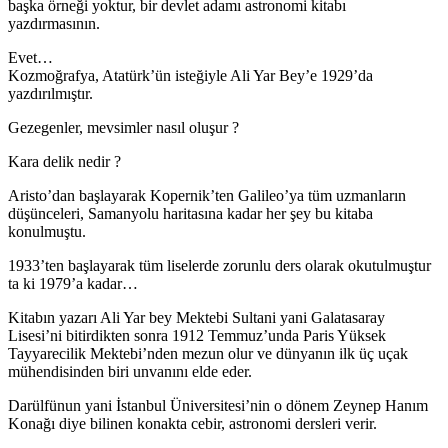
başka örneği yoktur, bir devlet adamı astronomi kitabı
yazdırmasının.
Evet…
Kozmoğrafya, Atatürk’ün isteğiyle Ali Yar Bey’e 1929’da
yazdırılmıştır.
Gezegenler, mevsimler nasıl oluşur ?
Kara delik nedir ?
Aristo’dan başlayarak Kopernik’ten Galileo’ya tüm uzmanların
düşünceleri, Samanyolu haritasına kadar her şey bu kitaba
konulmuştu.
1933’ten başlayarak tüm liselerde zorunlu ders olarak okutulmuştur
ta ki 1979’a kadar…
Kitabın yazarı Ali Yar bey Mektebi Sultani yani Galatasaray
Lisesi’ni bitirdikten sonra 1912 Temmuz’unda Paris Yüksek
Tayyarecilik Mektebi’nden mezun olur ve dünyanın ilk üç uçak
mühendisinden biri unvanını elde eder.
Darülfünun yani İstanbul Üniversitesi’nin o dönem Zeynep Hanım
Konağı diye bilinen konakta cebir, astronomi dersleri verir.