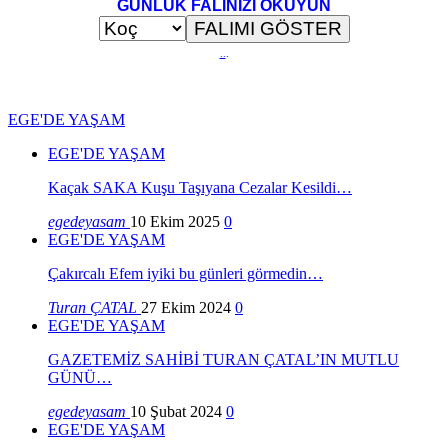
GÜNLÜK FALINIZI OKUYUN
..
.
EGE'DE YAŞAM
EGE'DE YAŞAM
Kaçak SAKA Kuşu Taşıyana Cezalar Kesildi…
egedeyasam
10 Ekim 2025
0
EGE'DE YAŞAM
Çakırcalı Efem iyiki bu günleri görmedin…
Turan ÇATAL
27 Ekim 2024
0
EGE'DE YAŞAM
GAZETEMİZ SAHİBİ TURAN ÇATAL’IN MUTLU
GÜNÜ…
egedeyasam
10 Şubat 2024
0
EGE'DE YAŞAM