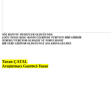
SÖZ KONUSU HEDEFLER OLDUĞUNDA
ÇOĞU İNSAN KOŞU BANDI ÜZERİNDE YÜRÜYEN BİRİ GİBİDİR
SÜREKLİ YÜRÜYOR OLMANIZ VE YORULMANIZ
BİR YERE GİDİYOR OLDUĞUNUZ ANLAMINA GELMEZ
Turan ÇATAL
Araştırmacı Gazeteci-Yazar