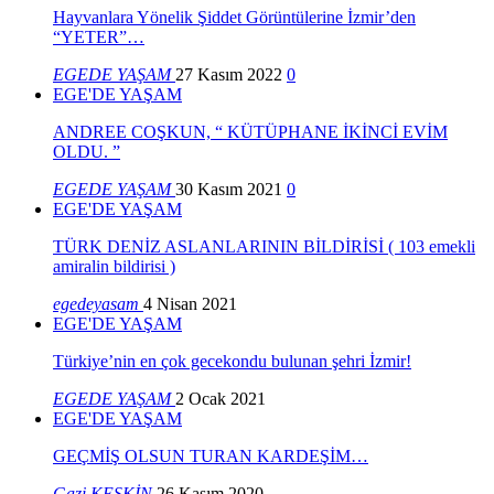
Hayvanlara Yönelik Şiddet Görüntülerine İzmir’den
“YETER”…
EGEDE YAŞAM
27 Kasım 2022
0
EGE'DE YAŞAM
ANDREE COŞKUN, “ KÜTÜPHANE İKİNCİ EVİM
OLDU. ”
EGEDE YAŞAM
30 Kasım 2021
0
EGE'DE YAŞAM
TÜRK DENİZ ASLANLARININ BİLDİRİSİ ( 103 emekli
amiralin bildirisi )
egedeyasam
4 Nisan 2021
EGE'DE YAŞAM
Türkiye’nin en çok gecekondu bulunan şehri İzmir!
EGEDE YAŞAM
2 Ocak 2021
EGE'DE YAŞAM
GEÇMİŞ OLSUN TURAN KARDEŞİM…
Gazi KESKİN
26 Kasım 2020