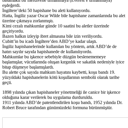
basamaklı bir merdivene tırmanmaya (Everest’e tırmanmaya)
eşdeğerdi.
İngiltere’deki 50 hapishane bu aleti kullanıyordu.
Hatta, İngiliz yazar Oscar Wilde bile hapishane zamanlarında bu alet
üzerine çıkmaya zorlanmıştı.
Kimi cezalı mahkumlar günde 10 saatini bu aletler üzerinde
geçiriyordu.
Bazen halkın izleyip ibret almasına bile izin veriliyordu.
Cubitt’in bu icadı İngiltere’den ABD’ye kadar ulaştı.
İngiliz hapishanelerinde kullanılan bu yöntem, artık ABD’de de
hatırı sayılır sayıda hapishanede de kullanılıyordu.
Mahkumlar bu işkence sebebiyle düzgün beslenememeye
başlamışlar, vücutlarında oluşan kırgınlık ve sakatlık nedeniyle iyice
bitap düşmeye başlamışlardı.
Bu alette çok sayıda mahkum hayatını kaybetti, koşu bandı 19.
yüzyıldaki hapishanelerin kötü koşullarının sembolü olarak tarihe
geçti.
1898 yılında çıkan hapishaneler yönetmeliği ile canice bir işkence
olduğuna karar verilerek bu uygulama durduruldu.
1911 yılında ABD’de patentlendirilen koşu bandı, 1952 yılında Dr.
Robert Bruce tarafından günümüzdeki formuna bürünmüştür.