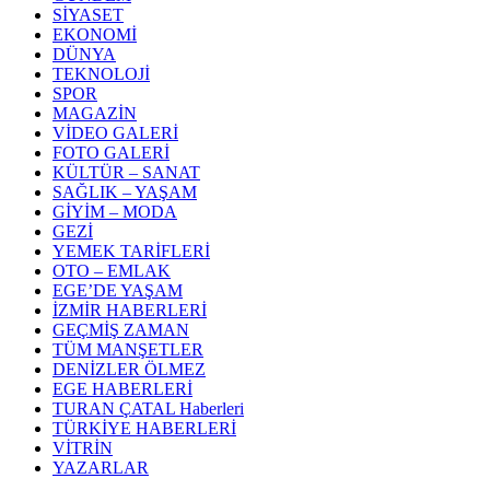
SİYASET
EKONOMİ
DÜNYA
TEKNOLOJİ
SPOR
MAGAZİN
VİDEO GALERİ
FOTO GALERİ
KÜLTÜR – SANAT
SAĞLIK – YAŞAM
GİYİM – MODA
GEZİ
YEMEK TARİFLERİ
OTO – EMLAK
EGE’DE YAŞAM
İZMİR HABERLERİ
GEÇMİŞ ZAMAN
TÜM MANŞETLER
DENİZLER ÖLMEZ
EGE HABERLERİ
TURAN ÇATAL Haberleri
TÜRKİYE HABERLERİ
VİTRİN
YAZARLAR