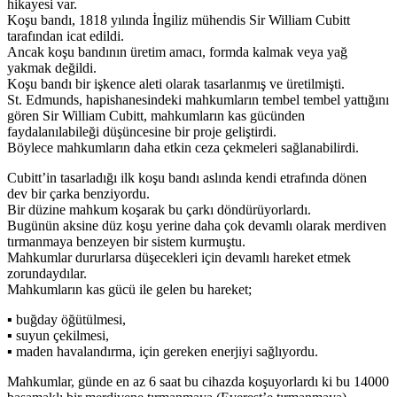
hikayesi var.
Koşu bandı, 1818 yılında İngiliz mühendis Sir William Cubitt
tarafından icat edildi.
Ancak koşu bandının üretim amacı, formda kalmak veya yağ
yakmak değildi.
Koşu bandı bir işkence aleti olarak tasarlanmış ve üretilmişti.
St. Edmunds, hapishanesindeki mahkumların tembel tembel yattığını
gören Sir William Cubitt, mahkumların kas gücünden
faydalanılabileği düşüncesine bir proje geliştirdi.
Böylece mahkumların daha etkin ceza çekmeleri sağlanabilirdi.
Cubitt’in tasarladığı ilk koşu bandı aslında kendi etrafında dönen
dev bir çarka benziyordu.
Bir düzine mahkum koşarak bu çarkı döndürüyorlardı.
Bugünün aksine düz koşu yerine daha çok devamlı olarak merdiven
tırmanmaya benzeyen bir sistem kurmuştu.
Mahkumlar dururlarsa düşecekleri için devamlı hareket etmek
zorundaydılar.
Mahkumların kas gücü ile gelen bu hareket;
▪ buğday öğütülmesi,
▪ suyun çekilmesi,
▪ maden havalandırma, için gereken enerjiyi sağlıyordu.
Mahkumlar, günde en az 6 saat bu cihazda koşuyorlardı ki bu 14000