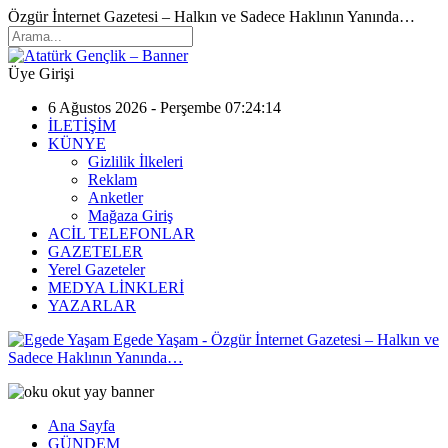
Özgür İnternet Gazetesi – Halkın ve Sadece Haklının Yanında…
Üye Girişi
6 Ağustos 2026 - Perşembe 07:24:14
İLETİŞİM
KÜNYE
Gizlilik İlkeleri
Reklam
Anketler
Mağaza Giriş
ACİL TELEFONLAR
GAZETELER
Yerel Gazeteler
MEDYA LİNKLERİ
YAZARLAR
Egede Yaşam - Özgür İnternet Gazetesi – Halkın ve
Sadece Haklının Yanında…
Ana Sayfa
GÜNDEM