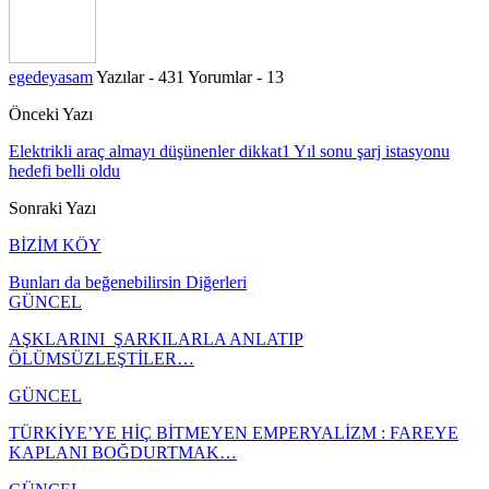
egedeyasam
Yazılar - 431
Yorumlar - 13
Önceki Yazı
Elektrikli araç almayı düşünenler dikkat1 Yıl sonu şarj istasyonu
hedefi belli oldu
Sonraki Yazı
BİZİM KÖY
Bunları da beğenebilirsin
Diğerleri
GÜNCEL
AŞKLARINI ŞARKILARLA ANLATIP
ÖLÜMSÜZLEŞTİLER…
GÜNCEL
TÜRKİYE’YE HİÇ BİTMEYEN EMPERYALİZM : FAREYE
KAPLANI BOĞDURTMAK…