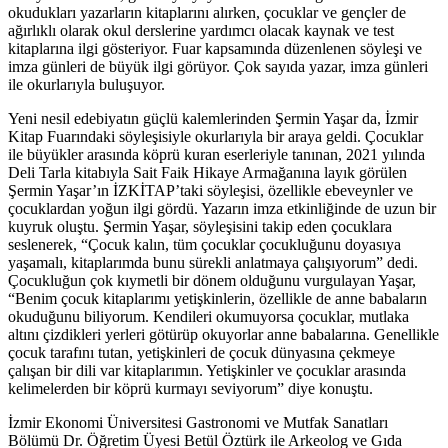
okudukları yazarların kitaplarını alırken, çocuklar ve gençler de
ağırlıklı olarak okul derslerine yardımcı olacak kaynak ve test
kitaplarına ilgi gösteriyor. Fuar kapsamında düzenlenen söyleşi ve
imza günleri de büyük ilgi görüyor. Çok sayıda yazar, imza günleri
ile okurlarıyla buluşuyor.
Yeni nesil edebiyatın güçlü kalemlerinden Şermin Yaşar da, İzmir
Kitap Fuarındaki söyleşisiyle okurlarıyla bir araya geldi. Çocuklar
ile büyükler arasında köprü kuran eserleriyle tanınan, 2021 yılında
Deli Tarla kitabıyla Sait Faik Hikaye Armağanına layık görülen
Şermin Yaşar’ın İZKİTAP’taki söyleşisi, özellikle ebeveynler ve
çocuklardan yoğun ilgi gördü. Yazarın imza etkinliğinde de uzun bir
kuyruk oluştu. Şermin Yaşar, söyleşisini takip eden çocuklara
seslenerek, “Çocuk kalın, tüm çocuklar çocukluğunu doyasıya
yaşamalı, kitaplarımda bunu sürekli anlatmaya çalışıyorum” dedi.
Çocukluğun çok kıymetli bir dönem olduğunu vurgulayan Yaşar,
“Benim çocuk kitaplarımı yetişkinlerin, özellikle de anne babaların
okuduğunu biliyorum. Kendileri okumuyorsa çocuklar, mutlaka
altını çizdikleri yerleri götürüp okuyorlar anne babalarına. Genellikle
çocuk tarafını tutan, yetişkinleri de çocuk dünyasına çekmeye
çalışan bir dili var kitaplarımın. Yetişkinler ve çocuklar arasında
kelimelerden bir köprü kurmayı seviyorum” diye konuştu.
İzmir Ekonomi Üniversitesi Gastronomi ve Mutfak Sanatları
Bölümü Dr. Öğretim Üyesi Betül Öztürk ile Arkeolog ve Gıda