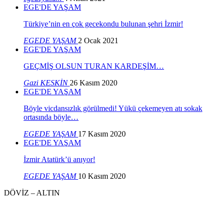
EGE'DE YAŞAM
Türkiye’nin en çok gecekondu bulunan şehri İzmir!
EGEDE YAŞAM
2 Ocak 2021
EGE'DE YAŞAM
GEÇMİŞ OLSUN TURAN KARDEŞİM…
Gazi KESKİN
26 Kasım 2020
EGE'DE YAŞAM
Böyle vicdansızlık görülmedi! Yükü çekemeyen atı sokak
ortasında böyle…
EGEDE YAŞAM
17 Kasım 2020
EGE'DE YAŞAM
İzmir Atatürk’ü anıyor!
EGEDE YAŞAM
10 Kasım 2020
DÖVİZ – ALTIN