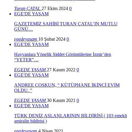
Turan ÇATAL
27 Ekim 2024
0
EGE'DE YAŞAM
GAZETEMİZ SAHİBİ TURAN ÇATAL’IN MUTLU
GÜNÜ…
egedeyasam
10 Şubat 2024
0
EGE'DE YAŞAM
Hayvanlara Yönelik Şiddet Görüntülerine İzmir’den
“YETER”…
EGEDE YAŞAM
27 Kasım 2022
0
EGE'DE YAŞAM
ANDREE COŞKUN, “ KÜTÜPHANE İKİNCİ EVİM
OLDU. ”
EGEDE YAŞAM
30 Kasım 2021
0
EGE'DE YAŞAM
TÜRK DENİZ ASLANLARININ BİLDİRİSİ ( 103 emekli
amiralin bildirisi )
egedeyasam
4 Nisan 2021