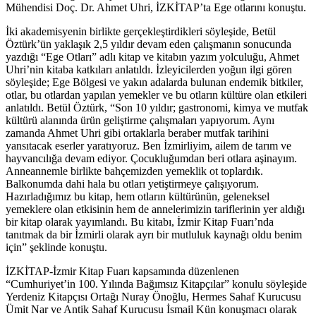
Mühendisi Doç. Dr. Ahmet Uhri, İZKİTAP’ta Ege otlarını konuştu.
İki akademisyenin birlikte gerçekleştirdikleri söyleşide, Betül
Öztürk’ün yaklaşık 2,5 yıldır devam eden çalışmanın sonucunda
yazdığı “Ege Otları” adlı kitap ve kitabın yazım yolculuğu, Ahmet
Uhri’nin kitaba katkıları anlatıldı. İzleyicilerden yoğun ilgi gören
söyleşide; Ege Bölgesi ve yakın adalarda bulunan endemik bitkiler,
otlar, bu otlardan yapılan yemekler ve bu otların kültüre olan etkileri
anlatıldı. Betül Öztürk, “Son 10 yıldır; gastronomi, kimya ve mutfak
kültürü alanında ürün geliştirme çalışmaları yapıyorum. Aynı
zamanda Ahmet Uhri gibi ortaklarla beraber mutfak tarihini
yansıtacak eserler yaratıyoruz. Ben İzmirliyim, ailem de tarım ve
hayvancılığa devam ediyor. Çocukluğumdan beri otlara aşinayım.
Anneannemle birlikte bahçemizden yemeklik ot toplardık.
Balkonumda dahi hala bu otları yetiştirmeye çalışıyorum.
Hazırladığımız bu kitap, hem otların kültürünün, geleneksel
yemeklere olan etkisinin hem de annelerimizin tariflerinin yer aldığı
bir kitap olarak yayımlandı. Bu kitabı, İzmir Kitap Fuarı’nda
tanıtmak da bir İzmirli olarak ayrı bir mutluluk kaynağı oldu benim
için” şeklinde konuştu.
İZKİTAP-İzmir Kitap Fuarı kapsamında düzenlenen
“Cumhuriyet’in 100. Yılında Bağımsız Kitapçılar” konulu söyleşide
Yerdeniz Kitapçısı Ortağı Nuray Önoğlu, Hermes Sahaf Kurucusu
Ümit Nar ve Antik Sahaf Kurucusu İsmail Kün konuşmacı olarak