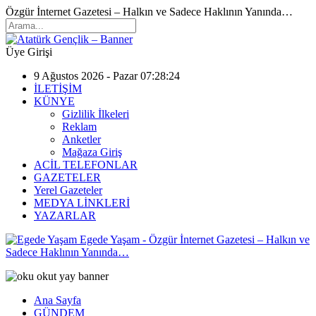
Özgür İnternet Gazetesi – Halkın ve Sadece Haklının Yanında…
Üye Girişi
9 Ağustos 2026 - Pazar 07:28:24
İLETİŞİM
KÜNYE
Gizlilik İlkeleri
Reklam
Anketler
Mağaza Giriş
ACİL TELEFONLAR
GAZETELER
Yerel Gazeteler
MEDYA LİNKLERİ
YAZARLAR
Egede Yaşam - Özgür İnternet Gazetesi – Halkın ve
Sadece Haklının Yanında…
Ana Sayfa
GÜNDEM