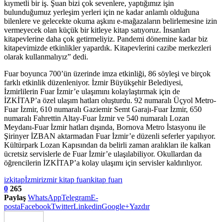
kıymetli bir iş. Şuan bizi çok sevenlere, yaptığımız işin
bulunduğumuz yerleşim yerleri için ne kadar anlamlı olduğuna
bilenlere ve gelecekte okuma aşkını e-mağazaların belirlemesine izin
vermeyecek olan küçük bir kitleye kitap satıyoruz. İnsanları
kitapevlerine daha çok getirmeliyiz. Pandemi dönemine kadar biz
kitapevimizde etkinlikler yapardık. Kitapevlerini cazibe merkezleri
olarak kullanmalıyız” dedi.
Fuar boyunca 700’ün üzerinde imza etkinliği, 86 söyleşi ve birçok
farklı etkinlik düzenleniyor. İzmir Büyükşehir Belediyesi,
İzmirlilerin Fuar İzmir’e ulaşımını kolaylaştırmak için de
İZKİTAP’a özel ulaşım hatları oluşturdu. 92 numaralı Üçyol Metro-
Fuar İzmir, 610 numaralı Gaziemir Semt Garajı-Fuar İzmir, 650
numaralı Fahrettin Altay-Fuar İzmir ve 540 numaralı Lozan
Meydanı-Fuar İzmir hatları dışında, Bornova Metro İstasyonu ile
Şirinyer İZBAN aktarmadan Fuar İzmir’e düzenli seferler yapılıyor.
Kültürpark Lozan Kapısından da belirli zaman aralıkları ile kalkan
ücretsiz servislerle de Fuar İzmir’e ulaşılabiliyor. Okullardan da
öğrencilerin İZKİTAP’a kolay ulaşımı için servisler kaldırılıyor.
izkitap
İzmir
izmir kitap fuarı
kitap fuarı
0
265
Paylaş
WhatsApp
Telegram
E-
posta
Facebook
Twitter
Linkedin
Google+
Yazdır