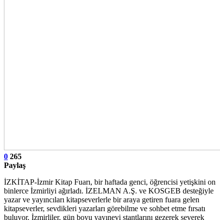
0
265
Paylaş
İZKİTAP-İzmir Kitap Fuarı, bir haftada genci, öğrencisi yetişkini on
binlerce İzmirliyi ağırladı. İZELMAN A.Ş. ve KOSGEB desteğiyle
yazar ve yayıncıları kitapseverlerle bir araya getiren fuara gelen
kitapseverler, sevdikleri yazarları görebilme ve sohbet etme fırsatı
buluyor. İzmirliler, gün boyu yayınevi stantlarını gezerek severek