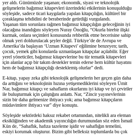
yer aldı. Günümüzde yaşanan; ekonomik, siyasi ve teknolojik
gelişmelerin bağımsız kitapevleri üzerindeki etkilerinin konuşulduğu
söyleşide, sadece ticari kaygılarla yapılan kitapçılığın, kültürel bir
çoraklaşma tehdidini de beraberinde getirdiği vurgulandı.
Yaşanan tüm sorunlara rağmen bağımsız kitapçılığın geleceğinin iyi
olacağına inandığını söyleyen Nuray Önoğlu, “Okurla birebir ilişki
kurmak, onlara seçimleri konusunda rehberlik etme becerisine sahip
olmak yeri doldurulacak şeyler değil. Türkiye’de de Avrupa ve
Amerika’da başlayan ‘Uzman Kitapevi’ eğilimine benzeyen; tarih,
çocuk, yemek gibi konularda uzmanlaşan kitapçılar açılabilir. Eğer
yerel yöneticiler, bağımsız kitapevlerine bu tür tematik kitapevleri
için alanlar açıp bir takım destekler temin ederse hem kültür hayatını
hem de bağımsız kitapçılığı desteklemiş olurlar” dedi.
E-kitap, yapay zeka gibi teknolojik gelişmelerin her geçen gün daha
da arttığını ve teknolojinin hızına yetişemediklerini söyleyen Ümit
Nar, bağımsız kitapçı ve sahafların okurlarını iyi kitap ve iyi çeviriler
ile buluşturmak için çalıştığını anlattı. Nar, “Zincir yayınevlerinin
sizin bir daha gelmenize ihtiyacı yok; ama bağımsız kitapçıların
müdavimlere ihtiyacı var” diye konuştu.
Söyleşide sektördeki haksız rekabet ortamından, nitelikli ara eleman
eksikliğinden ve akademik yayıncılığın durumundan söz eden İsmail
Kün de, “Sahaflık, hafıza tazeleme işidir ve sahaflığın temelini,
eskiyi korumak oluşturur. Bizim gibi belleksiz toplumlarda bu çok