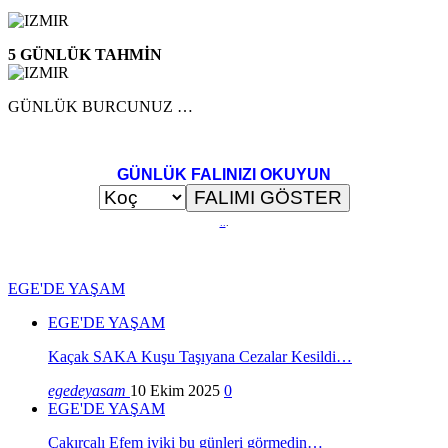
5 GÜNLÜK TAHMİN
GÜNLÜK BURCUNUZ …
GÜNLÜK FALINIZI OKUYUN
..
.
EGE'DE YAŞAM
EGE'DE YAŞAM
Kaçak SAKA Kuşu Taşıyana Cezalar Kesildi…
egedeyasam
10 Ekim 2025
0
EGE'DE YAŞAM
Çakırcalı Efem iyiki bu günleri görmedin…