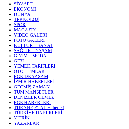
SİYASET
EKONOMİ
DÜNYA
TEKNOLOJİ
SPOR
MAGAZİN
VİDEO GALERİ
FOTO GALERİ
KÜLTÜR – SANAT
SAĞLIK – YAŞAM
GİYİM – MODA
GEZİ
YEMEK TARİFLERİ
OTO – EMLAK
EGE’DE YAŞAM
İZMİR HABERLERİ
GEÇMİŞ ZAMAN
TÜM MANŞETLER
DENİZLER ÖLMEZ
EGE HABERLERİ
TURAN ÇATAL Haberleri
TÜRKİYE HABERLERİ
VİTRİN
YAZARLAR