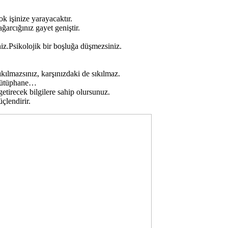
ok işinize yarayacaktır.
arcığınız gayet geniştir.
iniz.Psikolojik bir boşluğa düşmezsiniz.
ıkılmazsınız, karşınızdaki de sıkılmaz.
 Kütüphane…
etirecek bilgilere sahip olursunuz.
çlendirir.