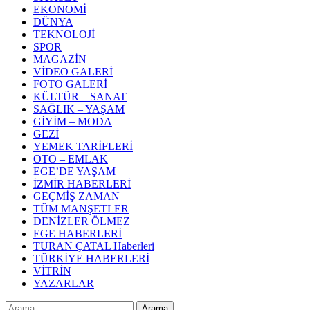
EKONOMİ
DÜNYA
TEKNOLOJİ
SPOR
MAGAZİN
VİDEO GALERİ
FOTO GALERİ
KÜLTÜR – SANAT
SAĞLIK – YAŞAM
GİYİM – MODA
GEZİ
YEMEK TARİFLERİ
OTO – EMLAK
EGE’DE YAŞAM
İZMİR HABERLERİ
GEÇMİŞ ZAMAN
TÜM MANŞETLER
DENİZLER ÖLMEZ
EGE HABERLERİ
TURAN ÇATAL Haberleri
TÜRKİYE HABERLERİ
VİTRİN
YAZARLAR