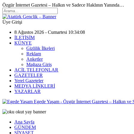
Özgür İnternet Gazetesi – Halkın ve Sadece Haklının Yanında…
Üye Girişi
8 Ağustos 2026 - Cumartesi 10:34:08
İLETİŞİM
KÜNYE
Gizlilik İlkeleri
Reklam
Anketler
Mağaza Giriş
ACİL TELEFONLAR
GAZETELER
Yerel Gazeteler
MEDYA LİNKLERİ
YAZARLAR
Egede Yaşam - Özgür İnternet Gazetesi – Halkın ve
Ana Sayfa
GÜNDEM
SİYASET