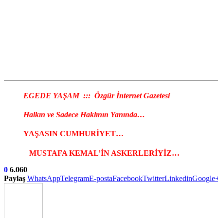
EGEDE YAŞAM ::: Özgür İnternet Gazetesi
Halkın ve Sadece Haklının Yanında…
YAŞASIN CUMHURİYET…
MUSTAFA KEMAL’İN ASKERLERİYİZ…
0
6.060
Paylaş
WhatsApp
Telegram
E-posta
Facebook
Twitter
Linkedin
Google