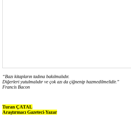
“Bazı kitapların tadına bakılmalıdır.
Diğerleri yutulmalıdır ve çok azı da çiğnenip hazmedilmelidir.”
Francis Bacon
Turan ÇATAL
Araştırmacı Gazeteci-Yazar