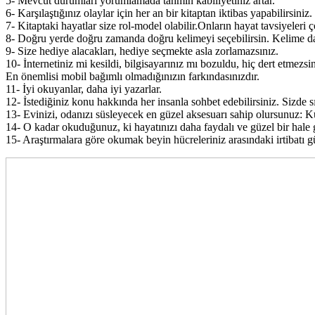
5- Mevcut durumları yorumlamada tahmin kabiliyetiniz artar.
6- Karşılaştığınız olaylar için her an bir kitaptan iktibas yapabilirsiniz.
7- Kitaptaki hayatlar size rol-model olabilir.Onların hayat tavsiyeleri ç
8- Doğru yerde doğru zamanda doğru kelimeyi seçebilirsin. Kelime dağ
9- Size hediye alacakları, hediye seçmekte asla zorlamazsınız.
10- İnternetiniz mi kesildi, bilgisayarınız mı bozuldu, hiç dert etmezs
En önemlisi mobil bağımlı olmadığınızın farkındasınızdır.
11- İyi okuyanlar, daha iyi yazarlar.
12- İstediğiniz konu hakkında her insanla sohbet edebilirsiniz. Sizde s
13- Evinizi, odanızı süsleyecek en güzel aksesuarı sahip olursunuz:
14- O kadar okuduğunuz, ki hayatınızı daha faydalı ve güzel bir hale g
15- Araştırmalara göre okumak beyin hücreleriniz arasındaki irtibatı gü