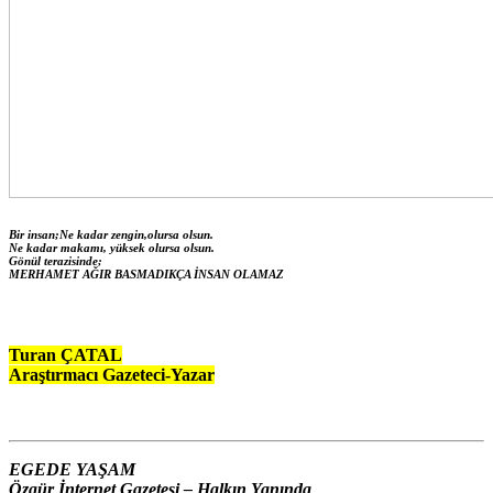
Bir insan;Ne kadar zengin,olursa olsun.
Ne kadar makamı, yüksek olursa olsun.
Gönül terazisinde;
MERHAMET AĞIR BASMADIKÇA İNSAN OLAMAZ
Turan ÇATAL
Araştırmacı Gazeteci-Yazar
EGEDE YAŞAM
Özgür İnternet Gazetesi – Halkın Yanında