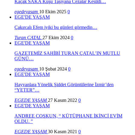
Kaçak SAKA Kuşu Taşıyana Cezalar Kesildi…
egedeyasam
10 Ekim 2025
0
EGE'DE YAŞAM
Çakırcalı Efem iyiki bu günleri görmedin…
Turan ÇATAL
27 Ekim 2024
0
EGE'DE YAŞAM
GAZETEMİZ SAHİBİ TURAN ÇATAL’IN MUTLU
GÜNÜ…
egedeyasam
10 Şubat 2024
0
EGE'DE YAŞAM
Hayvanlara Yönelik Şiddet Görüntülerine İzmir’den
“YETER”…
EGEDE YAŞAM
27 Kasım 2022
0
EGE'DE YAŞAM
ANDREE COŞKUN, “ KÜTÜPHANE İKİNCİ EVİM
OLDU. ”
EGEDE YAŞAM
30 Kasım 2021
0