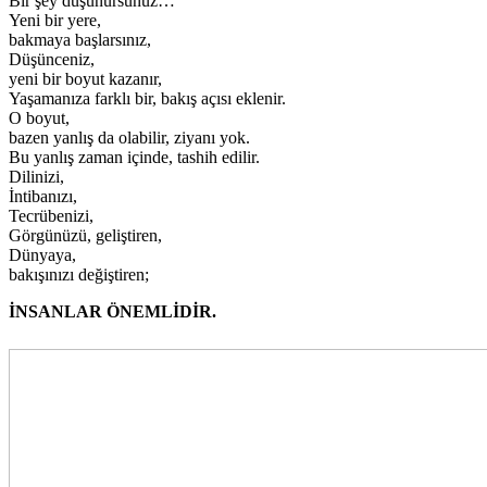
Bir şey düşünürsünüz…
Yeni bir yere,
bakmaya başlarsınız,
Düşünceniz,
yeni bir boyut kazanır,
Yaşamanıza farklı bir, bakış açısı eklenir.
O boyut,
bazen yanlış da olabilir, ziyanı yok.
Bu yanlış zaman içinde, tashih edilir.
Dilinizi,
İntibanızı,
Tecrübenizi,
Görgünüzü, geliştiren,
Dünyaya,
bakışınızı değiştiren;
İNSANLAR ÖNEMLİDİR.