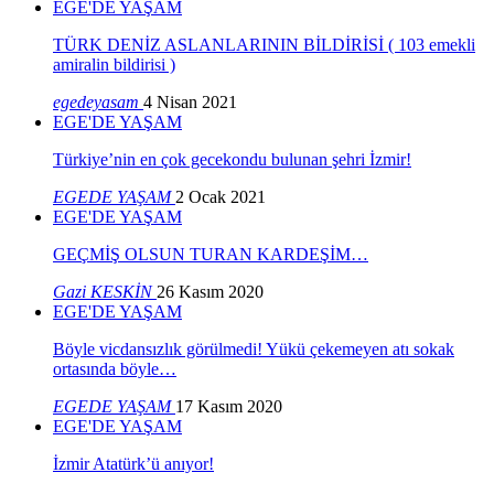
EGE'DE YAŞAM
TÜRK DENİZ ASLANLARININ BİLDİRİSİ ( 103 emekli
amiralin bildirisi )
egedeyasam
4 Nisan 2021
EGE'DE YAŞAM
Türkiye’nin en çok gecekondu bulunan şehri İzmir!
EGEDE YAŞAM
2 Ocak 2021
EGE'DE YAŞAM
GEÇMİŞ OLSUN TURAN KARDEŞİM…
Gazi KESKİN
26 Kasım 2020
EGE'DE YAŞAM
Böyle vicdansızlık görülmedi! Yükü çekemeyen atı sokak
ortasında böyle…
EGEDE YAŞAM
17 Kasım 2020
EGE'DE YAŞAM
İzmir Atatürk’ü anıyor!