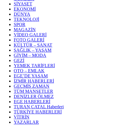
SİYASET
EKONOMİ
DÜNYA
TEKNOLOJİ
SPOR
MAGAZİN
VİDEO GALERİ
FOTO GALERİ
KÜLTÜR – SANAT
SAĞLIK – YAŞAM
GİYİM – MODA
GEZİ
YEMEK TARİFLERİ
OTO – EMLAK
EGE’DE YAŞAM
İZMİR HABERLERİ
GEÇMİŞ ZAMAN
TÜM MANŞETLER
DENİZLER ÖLMEZ
EGE HABERLERİ
TURAN ÇATAL Haberleri
TÜRKİYE HABERLERİ
VİTRİN
YAZARLAR