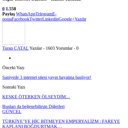
0
1.558
Paylaş
WhatsApp
Telegram
E-
posta
Facebook
Twitter
Linkedin
Google+
Yazdır
Turan ÇATAL
Yazılar - 1603
Yorumlar - 0
Önceki Yazı
Saniyede 3 internet sitesi yayın hayatına başlıyor!
Sonraki Yazı
KEŞKE ÖTERKEN ÖLSEYDİM…
Bunları da beğenebilirsin
Diğerleri
GÜNCEL
TÜRKİYE’YE HİÇ BİTMEYEN EMPERYALİZM : FAREYE
KAPLANI BOĞDURTMAK…