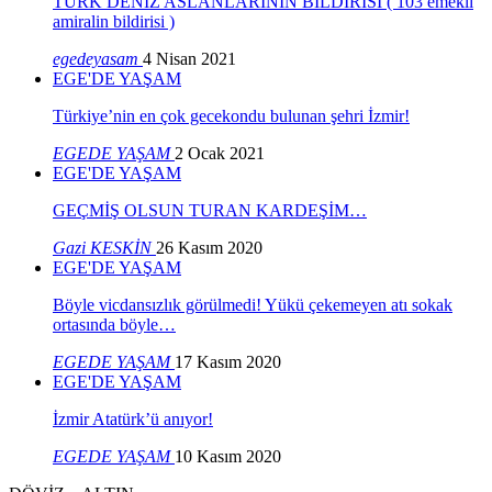
TÜRK DENİZ ASLANLARININ BİLDİRİSİ ( 103 emekli
amiralin bildirisi )
egedeyasam
4 Nisan 2021
EGE'DE YAŞAM
Türkiye’nin en çok gecekondu bulunan şehri İzmir!
EGEDE YAŞAM
2 Ocak 2021
EGE'DE YAŞAM
GEÇMİŞ OLSUN TURAN KARDEŞİM…
Gazi KESKİN
26 Kasım 2020
EGE'DE YAŞAM
Böyle vicdansızlık görülmedi! Yükü çekemeyen atı sokak
ortasında böyle…
EGEDE YAŞAM
17 Kasım 2020
EGE'DE YAŞAM
İzmir Atatürk’ü anıyor!
EGEDE YAŞAM
10 Kasım 2020