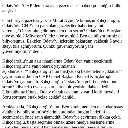
Odatv’nin ‘CHP’den para alan gazeteciler’ haberi polemiğin fitilini
ateşledi.
Cumhuriyet gazetesi yazarı Murat Ağırel’e konuşan Kılıçdaroğlu,
Odatv’nin CHP’den para alan gazeteciler haberine yanıt
vererek, “Odatv’nin geliri nereden onu sorun? Odatv’den Barışlar
niye ayrıldı? Müyesser Yıldız niye ayrıldı? Ben de biliyorum siz de
biliyorsunuz. Eskiden Odatv’yi izlerdim bakardım yaklaşık 6 aydır
siteyi bile açmıyorum. Çünkü güvenmiyorum yani
güvenmiyorum” dedi.
Kılıçdaroğlu’nun ağır ithamlarına Odatv’den yanıt gecikmedi.
Kılıçdaroğlu’na yanıt olarak yayımlanan
açıklamada, “‘Kılıçdaroğlu’nun medyadaki beslemeleri açıklansın’
çağrımızın ardından CHP Genel Başkanı Kemal Kılıçdaroğlu
Odatv’ye çamur attı. Kılıçdaroğlu ‘Odatv’nin geliri nereden onu
sorun?’ diyerek cevapsız sorularına bir yenisini daha ekledi.
Uğradığımız iftiraya Odatv olarak cevabımız var: Hodri meydan!
Soru sormayı bırak belge açıkla” denildi.
Açıklamada, “Kılıçdaroğlu’nun ‘Ben kimin nereden ne kadar maaş
aldığını iyi biliyorum’ sözlerinin ardından bugün hedefini
seçimlerden önce satın alamadığı Odatv’ye çevirmesi dikkat çekti.
Kılıçdaroğlu, başta seçimler olmak üzere medya beslemelerine
verdikleri paralar dahil harcamalarının hesabını vereceğini de