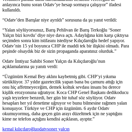
anlayınca bunu soran Odatv’ye hesap sormaya çalışıyor” ifadesi
kullanıldı.
“Odatv’den Barışlar niye ayrıldı” sorusuna da şu yanıt verildi:
“Yalan söylüyorsunuz, Barış Pehlivan ile Barış Terkoğlu ‘Soner
Yalçın bizi kovdu’ diye niye dava açtı. Adaylığına kim karşı çıktıysa
seçimden sonra kim istifasını istediyse Kılıçdaroğlu hedef yapıyor.
Odatv’nin 15 yıl boyunca CHP ile maddi tek bir ilişkisi olmadı. Para
peşinde olsaydık biz de sizin propaganda aparatınız olurduk.”
Odatv İmtiyaz Sahibi Soner Yalçın da Kılıçdaroğlu’nun
açıklamalarına şu yanıtı verdi:
“Üzgünüm Kemal Bey aklını kaybetmiş gibi. CHP’yi yıkıma
sürüklüyor. 37 yıldır gazetecilik yapan bana bu çamuru attığı için
onu hiç affetmeyeceğim, demek koltuk sevdası insanı bu derece
kişilik erozyonuna uğratıyor. Koca CHP Genel Başkanı dedikoducu
yaşlı teyzelere benzedi, her gün bir tuhaf söz söylüyor. Odatv
hesapları her yıl denetime uğruyor ve bunu bilmesine rağmen yalan
konuşuyor. Türkiye ve CHP için üzgünüm. 6 aydır Odatv
okumuyormuş, daha geçen gün arayı düzeltmek için ne yaptığını
kime ne telefon açtığını kendisi açıklasın, ayıptır.”
kemal kılıçdaroğlu
odatv
soner yalçın