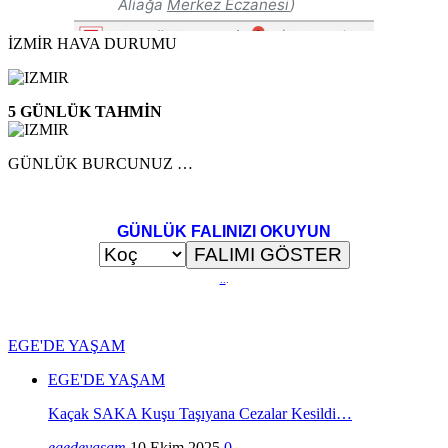
İZMİR HAVA DURUMU
5 GÜNLÜK TAHMİN
GÜNLÜK BURCUNUZ …
GÜNLÜK FALINIZI OKUYUN
..
.
EGE'DE YAŞAM
EGE'DE YAŞAM
Kaçak SAKA Kuşu Taşıyana Cezalar Kesildi…
egedeyasam
10 Ekim 2025
0