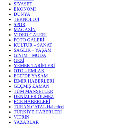
SİYASET
EKONOMİ
DÜNYA
TEKNOLOJİ
SPOR
MAGAZİN
VİDEO GALERİ
FOTO GALERİ
KÜLTÜR – SANAT
SAĞLIK – YAŞAM
GİYİM – MODA
GEZİ
YEMEK TARİFLERİ
OTO – EMLAK
EGE’DE YAŞAM
İZMİR HABERLERİ
GEÇMİŞ ZAMAN
TÜM MANŞETLER
DENİZLER ÖLMEZ
EGE HABERLERİ
TURAN ÇATAL Haberleri
TÜRKİYE HABERLERİ
VİTRİN
YAZARLAR