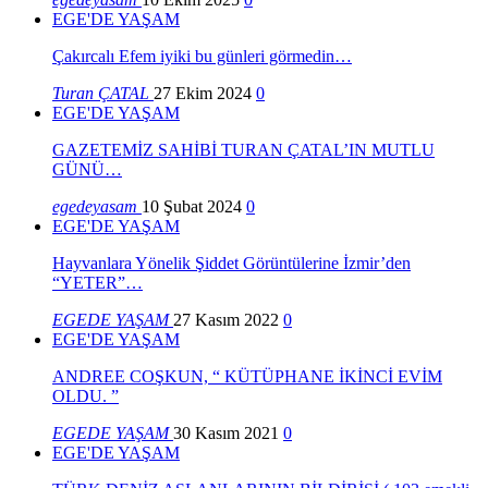
EGE'DE YAŞAM
Çakırcalı Efem iyiki bu günleri görmedin…
Turan ÇATAL
27 Ekim 2024
0
EGE'DE YAŞAM
GAZETEMİZ SAHİBİ TURAN ÇATAL’IN MUTLU
GÜNÜ…
egedeyasam
10 Şubat 2024
0
EGE'DE YAŞAM
Hayvanlara Yönelik Şiddet Görüntülerine İzmir’den
“YETER”…
EGEDE YAŞAM
27 Kasım 2022
0
EGE'DE YAŞAM
ANDREE COŞKUN, “ KÜTÜPHANE İKİNCİ EVİM
OLDU. ”
EGEDE YAŞAM
30 Kasım 2021
0
EGE'DE YAŞAM