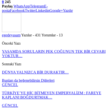
0
245
Paylaş
WhatsApp
Telegram
E-
posta
Facebook
Twitter
Linkedin
Google+
Yazdır
egedeyasam
Yazılar - 431
Yorumlar - 13
Önceki Yazı
YAŞAMDA SORULARIN PEK ÇOĞUNUN TEK BİR CEVABI
YOKTUR…
Sonraki Yazı
DÜNYA YALNIZCA BİR DURAKTIR…
Bunları da beğenebilirsin
Diğerleri
GÜNCEL
TÜRKİYE’YE HİÇ BİTMEYEN EMPERYALİZM : FAREYE
KAPLANI BOĞDURTMAK…
GÜNCEL