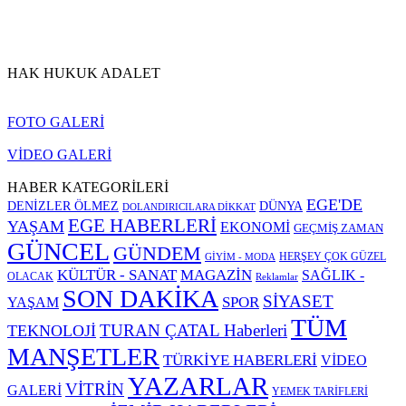
HAK HUKUK ADALET
FOTO GALERİ
VİDEO GALERİ
HABER KATEGORİLERİ
EGE'DE
DENİZLER ÖLMEZ
DÜNYA
DOLANDIRICILARA DİKKAT
EGE HABERLERİ
YAŞAM
EKONOMİ
GEÇMİŞ ZAMAN
GÜNCEL
GÜNDEM
HERŞEY ÇOK GÜZEL
GİYİM - MODA
KÜLTÜR - SANAT
MAGAZİN
SAĞLIK -
OLACAK
Reklamlar
SON DAKİKA
SİYASET
SPOR
YAŞAM
TÜM
TURAN ÇATAL Haberleri
TEKNOLOJİ
MANŞETLER
TÜRKİYE HABERLERİ
VİDEO
YAZARLAR
VİTRİN
GALERİ
YEMEK TARİFLERİ