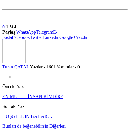
0
1.514
Paylaş
WhatsApp
Telegram
E-
posta
Facebook
Twitter
Linkedin
Google+
Yazdır
Turan ÇATAL
Yazılar - 1601
Yorumlar - 0
Önceki Yazı
EN MUTLU İNSAN KİMDİR?
Sonraki Yazı
HOŞGELDİN BAHAR…
Bunları da beğenebilirsin
Diğerleri