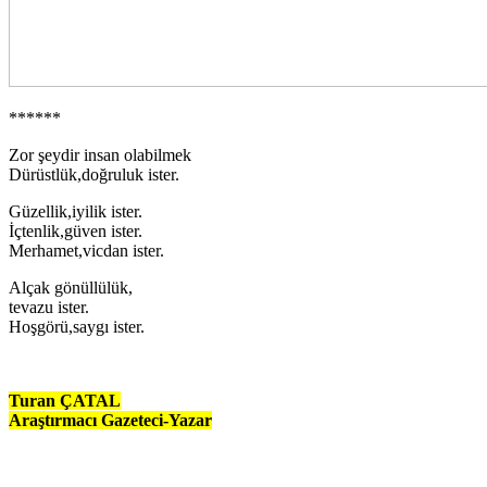
******
Zor şeydir insan olabilmek
Dürüstlük,doğruluk ister.
Güzellik,iyilik ister.
İçtenlik,güven ister.
Merhamet,vicdan ister.
Alçak gönüllülük,
tevazu ister.
Hoşgörü,saygı ister.
Turan ÇATAL
Araştırmacı Gazeteci-Yazar