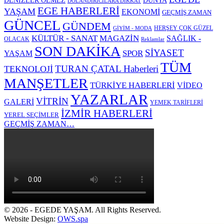
DENİZLER ÖLMEZ
DÜNYA
DOLANDIRICILARA DİKKAT
EGE HABERLERİ
YAŞAM
EKONOMİ
GEÇMİŞ ZAMAN
GÜNCEL
GÜNDEM
HERŞEY ÇOK GÜZEL
GİYİM - MODA
KÜLTÜR - SANAT
MAGAZİN
SAĞLIK -
OLACAK
Reklamlar
SON DAKİKA
SİYASET
SPOR
YAŞAM
TÜM
TURAN ÇATAL Haberleri
TEKNOLOJİ
MANŞETLER
TÜRKİYE HABERLERİ
VİDEO
YAZARLAR
VİTRİN
GALERİ
YEMEK TARİFLERİ
İZMİR HABERLERİ
YEREL SEÇİMLER
GEÇMİŞ ZAMAN…
© 2026 - EGEDE YAŞAM. All Rights Reserved.
Website Design:
OWS.spa