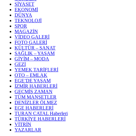
SİYASET
EKONOMİ
DÜNYA
TEKNOLOJİ
SPOR
MAGAZİN
VİDEO GALERİ
FOTO GALERİ
KÜLTÜR – SANAT
SAĞLIK – YAŞAM
GİYİM – MODA
GEZİ
YEMEK TARİFLERİ
OTO – EMLAK
EGE’DE YAŞAM
İZMİR HABERLERİ
GEÇMİŞ ZAMAN
TÜM MANŞETLER
DENİZLER ÖLMEZ
EGE HABERLERİ
TURAN ÇATAL Haberleri
TÜRKİYE HABERLERİ
VİTRİN
YAZARLAR