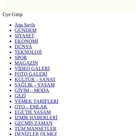
Üye Girişi
Ana Sayfa
GÜNDEM
SİYASET
EKONOMİ
DÜNYA
TEKNOLOJİ
SPOR
MAGAZİN
VİDEO GALERİ
FOTO GALERİ
KÜLTÜR – SANAT
SAĞLIK – YAŞAM
GİYİM – MODA
GEZİ
YEMEK TARİFLERİ
OTO – EMLAK
EGE’DE YAŞAM
İZMİR HABERLERİ
GEÇMİŞ ZAMAN
TÜM MANŞETLER
DENİZLER ÖLMEZ