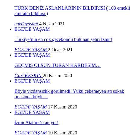
TÜRK DENİZ ASLANLARININ BİLDİRİSİ ( 103 emekli
amiralin bildirisi )
egedeyasam
4 Nisan 2021
EGE'DE YAŞAM
Türkiye’nin en çok gecekondu bulunan şehri İzmir!
EGEDE YAŞAM
2 Ocak 2021
EGE'DE YAŞAM
GEÇMİŞ OLSUN TURAN KARDEŞİM…
Gazi KESKİN
26 Kasım 2020
EGE'DE YAŞAM
Böyle vicdansızlık görülmedi! Yükü çekemeyen atı sokak
ortasında böyle…
EGEDE YAŞAM
17 Kasım 2020
EGE'DE YAŞAM
İzmir Atatürk’ü anıyor!
EGEDE YAŞAM
10 Kasım 2020