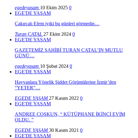
egedeyasam
10 Ekim 2025
0
EGE'DE YAŞAM
Çakırcalı Efem iyiki bu günleri görmedin…
Turan ÇATAL
27 Ekim 2024
0
EGE'DE YAŞAM
GAZETEMİZ SAHİBİ TURAN ÇATAL’IN MUTLU
GÜNÜ…
egedeyasam
10 Şubat 2024
0
EGE'DE YAŞAM
Hayvanlara Yönelik Şiddet Görüntülerine İzmir’den
“YETER”…
EGEDE YAŞAM
27 Kasım 2022
0
EGE'DE YAŞAM
ANDREE COŞKUN, “ KÜTÜPHANE İKİNCİ EVİM
OLDU. ”
EGEDE YAŞAM
30 Kasım 2021
0
EGE'DE YAŞAM