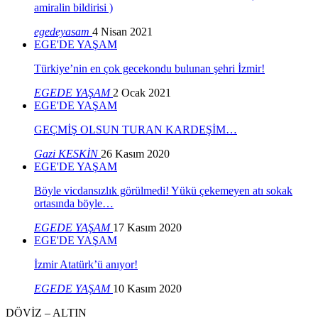
amiralin bildirisi )
egedeyasam
4 Nisan 2021
EGE'DE YAŞAM
Türkiye’nin en çok gecekondu bulunan şehri İzmir!
EGEDE YAŞAM
2 Ocak 2021
EGE'DE YAŞAM
GEÇMİŞ OLSUN TURAN KARDEŞİM…
Gazi KESKİN
26 Kasım 2020
EGE'DE YAŞAM
Böyle vicdansızlık görülmedi! Yükü çekemeyen atı sokak
ortasında böyle…
EGEDE YAŞAM
17 Kasım 2020
EGE'DE YAŞAM
İzmir Atatürk’ü anıyor!
EGEDE YAŞAM
10 Kasım 2020
DÖVİZ – ALTIN