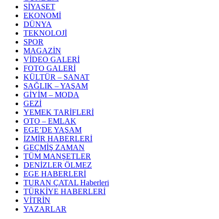
SİYASET
EKONOMİ
DÜNYA
TEKNOLOJİ
SPOR
MAGAZİN
VİDEO GALERİ
FOTO GALERİ
KÜLTÜR – SANAT
SAĞLIK – YAŞAM
GİYİM – MODA
GEZİ
YEMEK TARİFLERİ
OTO – EMLAK
EGE’DE YAŞAM
İZMİR HABERLERİ
GEÇMİŞ ZAMAN
TÜM MANŞETLER
DENİZLER ÖLMEZ
EGE HABERLERİ
TURAN ÇATAL Haberleri
TÜRKİYE HABERLERİ
VİTRİN
YAZARLAR