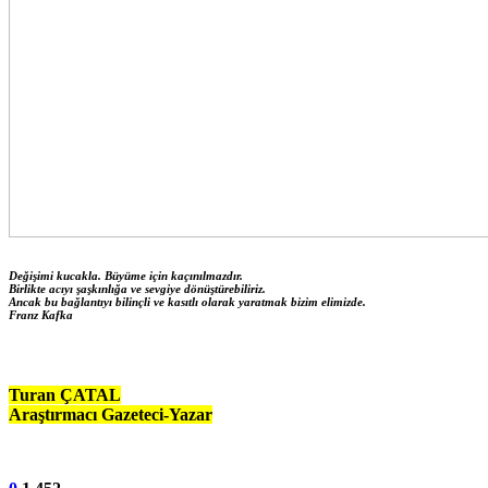
Değişimi kucakla. Büyüme için kaçınılmazdır.
Birlikte acıyı şaşkınlığa ve sevgiye dönüştürebiliriz.
Ancak bu bağlantıyı bilinçli ve kasıtlı olarak yaratmak bizim elimizde.
Franz Kafka
Turan ÇATAL
Araştırmacı Gazeteci-Yazar