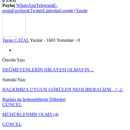
0
1.452
Paylaş
WhatsApp
Telegram
E-
posta
Facebook
Twitter
Linkedin
Google+
Yazdır
Turan ÇATAL
Yazılar - 1601
Yorumlar - 0
Önceki Yazı
DEĞMEYENLERİN HİKAYESİ OLMAYIN…
Sonraki Yazı
HALKIMIZA UYGUN GÖRÜLEN NEOLİBERALİZM…! -2-
Bunları da beğenebilirsin
Diğerleri
GÜNCEL
MÜHÜRLENMİŞ OLMA (4)
GÜNCEL