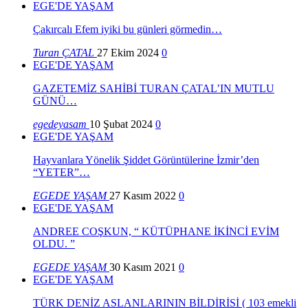
EGE'DE YAŞAM
Çakırcalı Efem iyiki bu günleri görmedin…
Turan ÇATAL
27 Ekim 2024
0
EGE'DE YAŞAM
GAZETEMİZ SAHİBİ TURAN ÇATAL’IN MUTLU
GÜNÜ…
egedeyasam
10 Şubat 2024
0
EGE'DE YAŞAM
Hayvanlara Yönelik Şiddet Görüntülerine İzmir’den
“YETER”…
EGEDE YAŞAM
27 Kasım 2022
0
EGE'DE YAŞAM
ANDREE COŞKUN, “ KÜTÜPHANE İKİNCİ EVİM
OLDU. ”
EGEDE YAŞAM
30 Kasım 2021
0
EGE'DE YAŞAM
TÜRK DENİZ ASLANLARININ BİLDİRİSİ ( 103 emekli