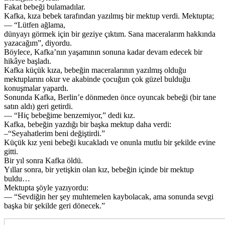
Fakat bebeği bulamadılar.
Kafka, kıza bebek tarafından yazılmış bir mektup verdi. Mektupta;
— “Lütfen ağlama,
dünyayı görmek için bir geziye çıktım. Sana maceralarım hakkında
yazacağım”, diyordu.
Böylece, Kafka’nın yaşamının sonuna kadar devam edecek bir
hikâye başladı.
Kafka küçük kıza, bebeğin maceralarının yazılmış olduğu
mektuplarını okur ve akabinde çocuğun çok güzel bulduğu
konuşmalar yapardı.
Sonunda Kafka, Berlin’e dönmeden önce oyuncak bebeği (bir tane
satın aldı) geri getirdi.
— “Hiç bebeğime benzemiyor,” dedi kız.
Kafka, bebeğin yazdığı bir başka mektup daha verdi:
–“Seyahatlerim beni değiştirdi.”
Küçük kız yeni bebeği kucakladı ve onunla mutlu bir şekilde evine
gitti.
Bir yıl sonra Kafka öldü.
Yıllar sonra, bir yetişkin olan kız, bebeğin içinde bir mektup
buldu…
Mektupta şöyle yazıyordu:
— “Sevdiğin her şey muhtemelen kaybolacak, ama sonunda sevgi
başka bir şekilde geri dönecek.”