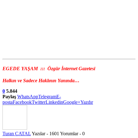
EGEDE YAŞAM ::: Özgür İnternet Gazetesi
Halkın ve Sadece Haklının Yanında…
0
5.844
Paylaş
WhatsApp
Telegram
E-
posta
Facebook
Twitter
Linkedin
Google+
Yazdır
Turan ÇATAL
Yazılar - 1601
Yorumlar - 0