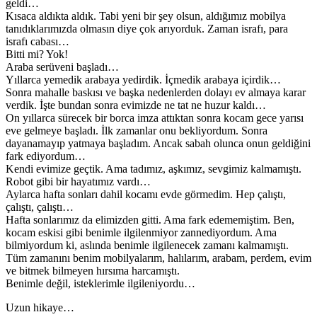
geldi…
Kısaca aldıkta aldık. Tabi yeni bir şey olsun, aldığımız mobilya
tanıdıklarımızda olmasın diye çok arıyorduk. Zaman israfı, para
israfı cabası…
Bitti mi? Yok!
Araba serüveni başladı…
Yıllarca yemedik arabaya yedirdik. İçmedik arabaya içirdik…
Sonra mahalle baskısı ve başka nedenlerden dolayı ev almaya karar
verdik. İşte bundan sonra evimizde ne tat ne huzur kaldı…
On yıllarca sürecek bir borca imza attıktan sonra kocam gece yarısı
eve gelmeye başladı. İlk zamanlar onu bekliyordum. Sonra
dayanamayıp yatmaya başladım. Ancak sabah olunca onun geldiğini
fark ediyordum…
Kendi evimize geçtik. Ama tadımız, aşkımız, sevgimiz kalmamıştı.
Robot gibi bir hayatımız vardı…
Aylarca hafta sonları dahil kocamı evde görmedim. Hep çalıştı,
çalıştı, çalıştı…
Hafta sonlarımız da elimizden gitti. Ama fark edememiştim. Ben,
kocam eskisi gibi benimle ilgilenmiyor zannediyordum. Ama
bilmiyordum ki, aslında benimle ilgilenecek zamanı kalmamıştı.
Tüm zamanını benim mobilyalarım, halılarım, arabam, perdem, evim
ve bitmek bilmeyen hırsıma harcamıştı.
Benimle değil, isteklerimle ilgileniyordu…
Uzun hikaye…