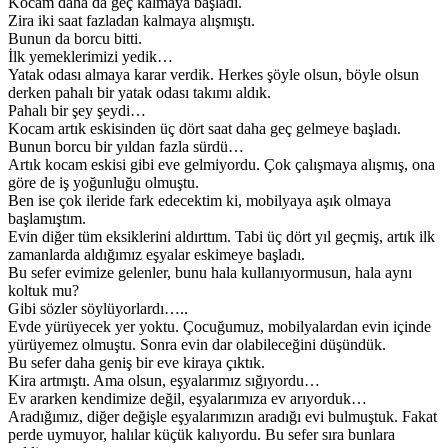
Kocam daha da geç kalmaya başladı.
Zira iki saat fazladan kalmaya alışmıştı.
Bunun da borcu bitti.
İlk yemeklerimizi yedik…
Yatak odası almaya karar verdik. Herkes şöyle olsun, böyle olsun
derken pahalı bir yatak odası takımı aldık.
Pahalı bir şey şeydi…
Kocam artık eskisinden üç dört saat daha geç gelmeye başladı.
Bunun borcu bir yıldan fazla sürdü…
Artık kocam eskisi gibi eve gelmiyordu. Çok çalışmaya alışmış, ona
göre de iş yoğunluğu olmuştu.
Ben ise çok ileride fark edecektim ki, mobilyaya aşık olmaya
başlamıştım.
Evin diğer tüm eksiklerini aldırttım. Tabi üç dört yıl geçmiş, artık ilk
zamanlarda aldığımız eşyalar eskimeye başladı.
Bu sefer evimize gelenler, bunu hala kullanıyormusun, hala aynı
koltuk mu?
Gibi sözler söylüyorlardı…..
Evde yürüyecek yer yoktu. Çocuğumuz, mobilyalardan evin içinde
yürüyemez olmuştu. Sonra evin dar olabileceğini düşündük.
Bu sefer daha geniş bir eve kiraya çıktık.
Kira artmıştı. Ama olsun, eşyalarımız sığıyordu…
Ev ararken kendimize değil, eşyalarımıza ev arıyorduk…
Aradığımız, diğer değişle eşyalarımızın aradığı evi bulmuştuk. Fakat
perde uymuyor, halılar küçük kalıyordu. Bu sefer sıra bunlara