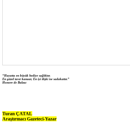
“Hayatta en büyük hediye sağlıktır.
En güzel tavır kanaat, En iyi ilişki ise sadakattır.”
Honore de Balzac
Turan ÇATAL
Araştırmacı Gazeteci-Yazar