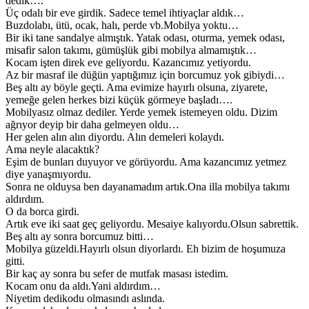
dedik….
Üç odalı bir eve girdik. Sadece temel ihtiyaçlar aldık…
Buzdolabı, ütü, ocak, halı, perde vb.Mobilya yoktu…
Bir iki tane sandalye almıştık. Yatak odası, oturma, yemek odası,
misafir salon takımı, gümüşlük gibi mobilya almamıştık…
Kocam işten direk eve geliyordu. Kazancımız yetiyordu.
Az bir masraf ile düğün yaptığımız için borcumuz yok gibiydi…
Beş altı ay böyle geçti. Ama evimize hayırlı olsuna, ziyarete,
yemeğe gelen herkes bizi küçük görmeye başladı….
Mobilyasız olmaz dediler. Yerde yemek istemeyen oldu. Dizim
ağrıyor deyip bir daha gelmeyen oldu…
Her gelen alın alın diyordu. Alın demeleri kolaydı.
Ama neyle alacaktık?
Eşim de bunları duyuyor ve görüyordu. Ama kazancımız yetmez
diye yanaşmıyordu.
Sonra ne olduysa ben dayanamadım artık.Ona illa mobilya takımı
aldırdım.
O da borca girdi.
Artık eve iki saat geç geliyordu. Mesaiye kalıyordu.Olsun sabrettik.
Beş altı ay sonra borcumuz bitti…
Mobilya güzeldi.Hayırlı olsun diyorlardı. Eh bizim de hoşumuza
gitti.
Bir kaç ay sonra bu sefer de mutfak masası istedim.
Kocam onu da aldı.Yani aldırdım…
Niyetim dedikodu olmasındı aslında.