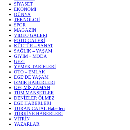
SİYASET
EKONOMİ
DÜNYA
TEKNOLOJİ
SPOR
MAGAZİN
VİDEO GALERİ
FOTO GALERİ
KÜLTÜR – SANAT
SAĞLIK – YAŞAM
GİYİM – MODA
GEZİ
YEMEK TARİFLERİ
OTO – EMLAK
EGE’DE YAŞAM
İZMİR HABERLERİ
GEÇMİŞ ZAMAN
TÜM MANŞETLER
DENİZLER ÖLMEZ
EGE HABERLERİ
TURAN ÇATAL Haberleri
TÜRKİYE HABERLERİ
VİTRİN
YAZARLAR