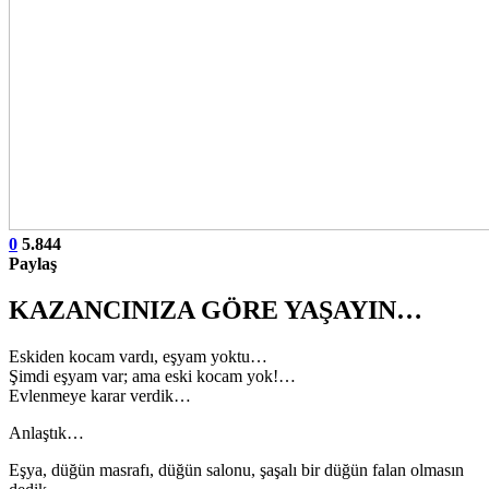
0
5.844
Paylaş
KAZANCINIZA GÖRE YAŞAYIN…
Eskiden kocam vardı, eşyam yoktu…
Şimdi eşyam var; ama eski kocam yok!…
Evlenmeye karar verdik…
Anlaştık…
Eşya, düğün masrafı, düğün salonu, şaşalı bir düğün falan olmasın