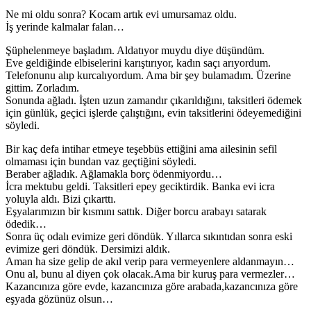
Ne mi oldu sonra? Kocam artık evi umursamaz oldu.
İş yerinde kalmalar falan…
Şüphelenmeye başladım. Aldatıyor muydu diye düşündüm.
Eve geldiğinde elbiselerini karıştırıyor, kadın saçı arıyordum.
Telefonunu alıp kurcalıyordum. Ama bir şey bulamadım. Üzerine
gittim. Zorladım.
Sonunda ağladı. İşten uzun zamandır çıkarıldığını, taksitleri ödemek
için günlük, geçici işlerde çalıştığını, evin taksitlerini ödeyemediğini
söyledi.
Bir kaç defa intihar etmeye teşebbüs ettiğini ama ailesinin sefil
olmaması için bundan vaz geçtiğini söyledi.
Beraber ağladık. Ağlamakla borç ödenmiyordu…
İcra mektubu geldi. Taksitleri epey geciktirdik. Banka evi icra
yoluyla aldı. Bizi çıkarttı.
Eşyalarımızın bir kısmını sattık. Diğer borcu arabayı satarak
ödedik…
Sonra üç odalı evimize geri döndük. Yıllarca sıkıntıdan sonra eski
evimize geri döndük. Dersimizi aldık.
Aman ha size gelip de akıl verip para vermeyenlere aldanmayın…
Onu al, bunu al diyen çok olacak.Ama bir kuruş para vermezler…
Kazancınıza göre evde, kazancınıza göre arabada,kazancınıza göre
eşyada gözünüz olsun…