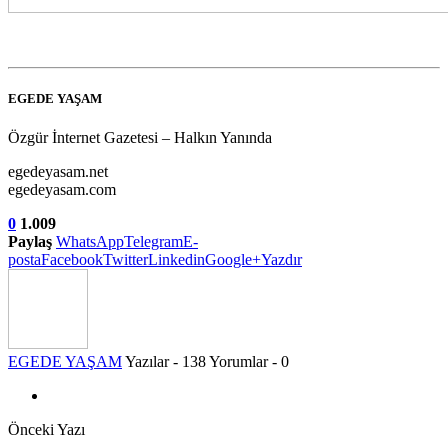
EGEDE YAŞAM
Özgür İnternet Gazetesi – Halkın Yanında
egedeyasam.net
egedeyasam.com
0
1.009
Paylaş
WhatsApp
Telegram
E-
posta
Facebook
Twitter
Linkedin
Google+
Yazdır
EGEDE YAŞAM
Yazılar - 138
Yorumlar - 0
Önceki Yazı