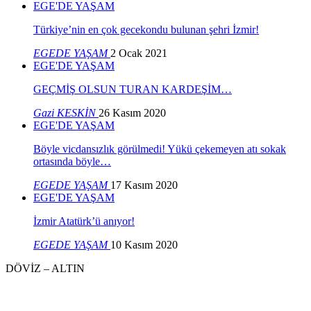
EGE'DE YAŞAM
Türkiye’nin en çok gecekondu bulunan şehri İzmir!
EGEDE YAŞAM
2 Ocak 2021
EGE'DE YAŞAM
GEÇMİŞ OLSUN TURAN KARDEŞİM…
Gazi KESKİN
26 Kasım 2020
EGE'DE YAŞAM
Böyle vicdansızlık görülmedi! Yükü çekemeyen atı sokak
ortasında böyle…
EGEDE YAŞAM
17 Kasım 2020
EGE'DE YAŞAM
İzmir Atatürk’ü anıyor!
EGEDE YAŞAM
10 Kasım 2020
DÖVİZ – ALTIN