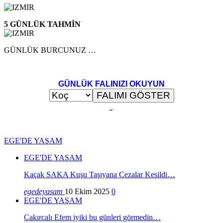
5 GÜNLÜK TAHMİN
GÜNLÜK BURCUNUZ …
GÜNLÜK FALINIZI OKUYUN
..
.
EGE'DE YAŞAM
EGE'DE YAŞAM
Kaçak SAKA Kuşu Taşıyana Cezalar Kesildi…
egedeyasam
10 Ekim 2025
0
EGE'DE YAŞAM
Çakırcalı Efem iyiki bu günleri görmedin…