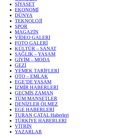
SİYASET
EKONOMİ
DÜNYA
TEKNOLOJİ
SPOR
MAGAZİN
VİDEO GALERİ
FOTO GALERİ
KÜLTÜR – SANAT
SAĞLIK – YAŞAM
GİYİM – MODA
GEZİ
YEMEK TARİFLERİ
OTO – EMLAK
EGE’DE YAŞAM
İZMİR HABERLERİ
GEÇMİŞ ZAMAN
TÜM MANŞETLER
DENİZLER ÖLMEZ
EGE HABERLERİ
TURAN ÇATAL Haberleri
TÜRKİYE HABERLERİ
VİTRİN
YAZARLAR