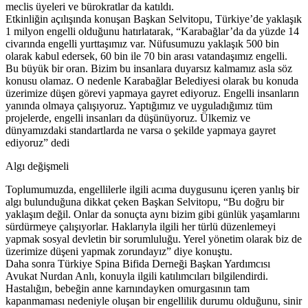
meclis üyeleri ve bürokratlar da katıldı.
Etkinliğin açılışında konuşan Başkan Selvitopu, Türkiye’de yaklaşık
1 milyon engelli olduğunu hatırlatarak, “Karabağlar’da da yüzde 14
civarında engelli yurttaşımız var. Nüfusumuzu yaklaşık 500 bin
olarak kabul edersek, 60 bin ile 70 bin arası vatandaşımız engelli.
Bu büyük bir oran. Bizim bu insanlara duyarsız kalmamız asla söz
konusu olamaz. O nedenle Karabağlar Belediyesi olarak bu konuda
üzerimize düşen görevi yapmaya gayret ediyoruz. Engelli insanların
yanında olmaya çalışıyoruz. Yaptığımız ve uyguladığımız tüm
projelerde, engelli insanları da düşünüyoruz. Ülkemiz ve
dünyamızdaki standartlarda ne varsa o şekilde yapmaya gayret
ediyoruz” dedi
Algı değişmeli
Toplumumuzda, engellilerle ilgili acıma duygusunu içeren yanlış bir
algı bulunduğuna dikkat çeken Başkan Selvitopu, “Bu doğru bir
yaklaşım değil. Onlar da sonuçta aynı bizim gibi günlük yaşamlarını
sürdürmeye çalışıyorlar. Haklarıyla ilgili her türlü düzenlemeyi
yapmak sosyal devletin bir sorumluluğu. Yerel yönetim olarak biz de
üzerimize düşeni yapmak zorundayız” diye konuştu.
Daha sonra Türkiye Spina Bifida Derneği Başkan Yardımcısı
Avukat Nurdan Anlı, konuyla ilgili katılımcıları bilgilendirdi.
Hastalığın, bebeğin anne karnındayken omurgasının tam
kapanmaması nedeniyle oluşan bir engellilik durumu olduğunu, sinir