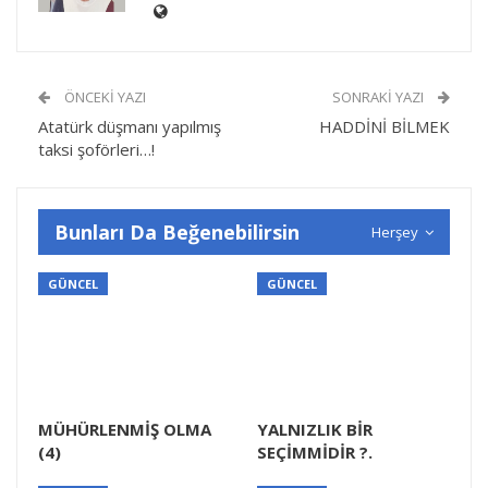
ÖNCEKI YAZI
SONRAKI YAZI
Atatürk düşmanı yapılmış
HADDİNİ BİLMEK
taksi şoförleri…!
Bunları Da Beğenebilirsin
Herşey
GÜNCEL
GÜNCEL
MÜHÜRLENMİŞ OLMA
YALNIZLIK BİR
(4)
SEÇİMMİDİR ?.