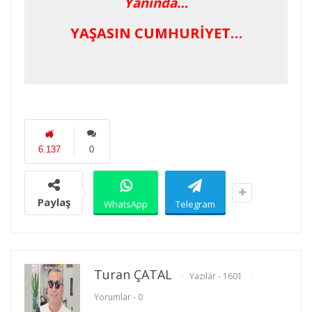
Yanında…
YAŞASIN CUMHURİYET…
6.137
0
Paylaş
WhatsApp
Telegram
Turan ÇATAL
Yazılar - 1601
Yorumlar - 0