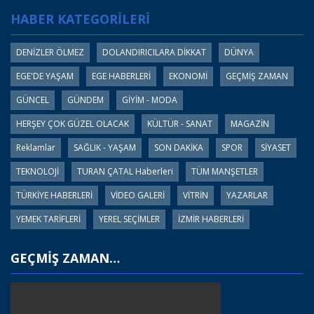
HABER KATEGORİLERİ
DENİZLER ÖLMEZ
DOLANDIRICILARA DİKKAT
DÜNYA
EGE'DE YAŞAM
EGE HABERLERİ
EKONOMİ
GEÇMİŞ ZAMAN
GÜNCEL
GÜNDEM
GİYİM - MODA
HERŞEY ÇOK GÜZEL OLACAK
KÜLTÜR - SANAT
MAGAZİN
Reklamlar
SAĞLIK - YAŞAM
SON DAKİKA
SPOR
SİYASET
TEKNOLOJİ
TURAN ÇATAL Haberleri
TÜM MANŞETLER
TÜRKİYE HABERLERİ
VİDEO GALERİ
VİTRİN
YAZARLAR
YEMEK TARİFLERİ
YEREL SEÇİMLER
İZMİR HABERLERİ
GEÇMİŞ ZAMAN…