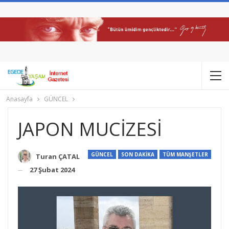
Anasayfa
GÜNCEL
JAPON MUCİZESİ
GÜNCEL
SON DAKİKA
TÜM MANŞETLER
Turan ÇATAL
27 Şubat 2024