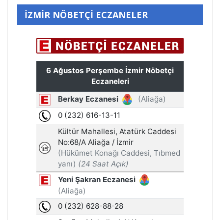
İZMİR NÖBETÇİ ECZANELER