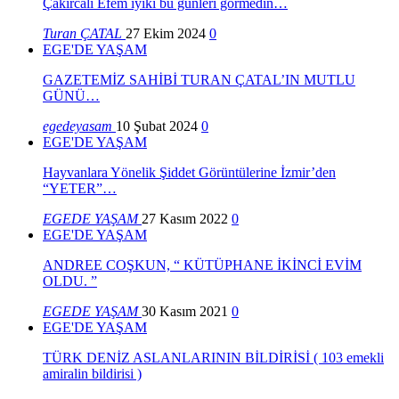
Çakırcalı Efem iyiki bu günleri görmedin…
Turan ÇATAL
27 Ekim 2024
0
EGE'DE YAŞAM
GAZETEMİZ SAHİBİ TURAN ÇATAL’IN MUTLU
GÜNÜ…
egedeyasam
10 Şubat 2024
0
EGE'DE YAŞAM
Hayvanlara Yönelik Şiddet Görüntülerine İzmir’den
“YETER”…
EGEDE YAŞAM
27 Kasım 2022
0
EGE'DE YAŞAM
ANDREE COŞKUN, “ KÜTÜPHANE İKİNCİ EVİM
OLDU. ”
EGEDE YAŞAM
30 Kasım 2021
0
EGE'DE YAŞAM
TÜRK DENİZ ASLANLARININ BİLDİRİSİ ( 103 emekli
amiralin bildirisi )