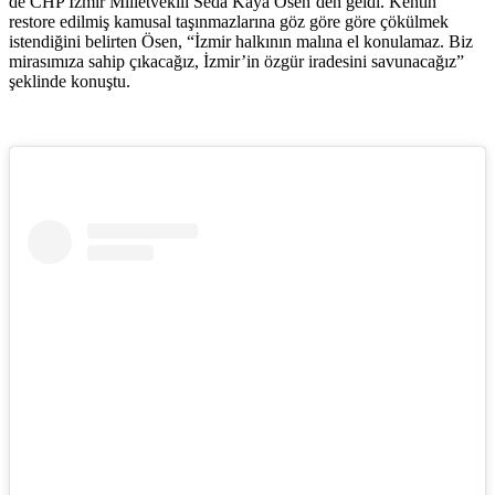
de CHP İzmir Milletvekili Seda Kaya Ösen’den geldi. Kentin
restore edilmiş kamusal taşınmazlarına göz göre göre çökülmek
istendiğini belirten Ösen, “İzmir halkının malına el konulamaz. Biz
mirasımıza sahip çıkacağız, İzmir’in özgür iradesini savunacağız”
şeklinde konuştu.