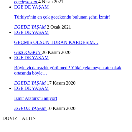
egedeyasam
4 Nisan 2021
EGE'DE YAŞAM
Türkiye’nin en çok gecekondu bulunan şehri İzmir!
EGEDE YAŞAM
2 Ocak 2021
EGE'DE YAŞAM
GEÇMİŞ OLSUN TURAN KARDEŞİM…
Gazi KESKİN
26 Kasım 2020
EGE'DE YAŞAM
Böyle vicdansızlık görülmedi! Yükü çekemeyen atı sokak
ortasında böyle…
EGEDE YAŞAM
17 Kasım 2020
EGE'DE YAŞAM
İzmir Atatürk’ü anıyor!
EGEDE YAŞAM
10 Kasım 2020
DÖVİZ – ALTIN