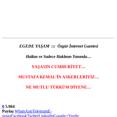
EGEDE YAŞAM ::: Özgür İnternet Gazetesi
Halkın ve Sadece Haklının Yanında…
YAŞASIN CUMHURİYET…
MUSTAFA KEMAL’İN ASKERLERİYİZ…
NE MUTLU TÜRKÜM DİYENE…
0
5.964
Paylaş
WhatsApp
Telegram
E-
posta
Facebook
Twitter
Linkedin
Google+
Yazdır