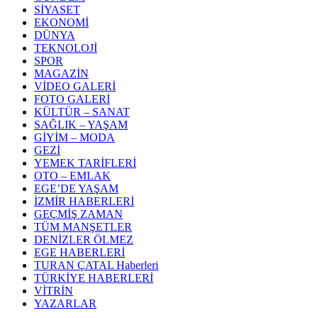
SİYASET
EKONOMİ
DÜNYA
TEKNOLOJİ
SPOR
MAGAZİN
VİDEO GALERİ
FOTO GALERİ
KÜLTÜR – SANAT
SAĞLIK – YAŞAM
GİYİM – MODA
GEZİ
YEMEK TARİFLERİ
OTO – EMLAK
EGE’DE YAŞAM
İZMİR HABERLERİ
GEÇMİŞ ZAMAN
TÜM MANŞETLER
DENİZLER ÖLMEZ
EGE HABERLERİ
TURAN ÇATAL Haberleri
TÜRKİYE HABERLERİ
VİTRİN
YAZARLAR