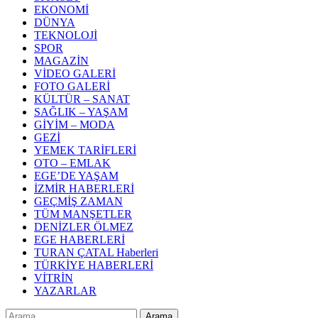
EKONOMİ
DÜNYA
TEKNOLOJİ
SPOR
MAGAZİN
VİDEO GALERİ
FOTO GALERİ
KÜLTÜR – SANAT
SAĞLIK – YAŞAM
GİYİM – MODA
GEZİ
YEMEK TARİFLERİ
OTO – EMLAK
EGE’DE YAŞAM
İZMİR HABERLERİ
GEÇMİŞ ZAMAN
TÜM MANŞETLER
DENİZLER ÖLMEZ
EGE HABERLERİ
TURAN ÇATAL Haberleri
TÜRKİYE HABERLERİ
VİTRİN
YAZARLAR