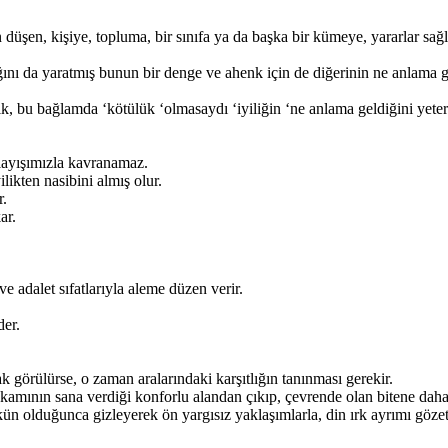
 düşen, kişiye, topluma, bir sınıfa ya da başka bir kümeye, yararlar sağ
lığını da yaratmış bunun bir denge ve ahenk için de diğerinin ne anlama
 bu bağlamda ‘kötülük ‘olmasaydı ‘iyiliğin ‘ne anlama geldiğini yeter
layışımızla kavranamaz.
likten nasibini almış olur.
r.
ar.
 ve adalet sıfatlarıyla aleme düzen verir.
der.
k görülürse, o zaman aralarındaki karşıtlığın tanınması gerekir.
amının sana verdiği konforlu alandan çıkıp, çevrende olan bitene daha 
 olduğunca gizleyerek ön yargısız yaklaşımlarla, din ırk ayrımı göze