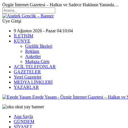
Özgür İnternet Gazetesi – Halkın ve Sadece Haklının Yanında…
Üye Girişi
9 Ağustos 2026 - Pazar 04:10:04
İLETİŞİM
KÜNYE
Gizlilik İlkeleri
Reklam
Anketler
Mağaza Giriş
ACİL TELEFONLAR
GAZETELER
Yerel Gazeteler
MEDYA LİNKLERİ
YAZARLAR
Egede Yaşam - Özgür İnternet Gazetesi – Halkın ve
Ana Sayfa
GÜNDEM
SİYASET