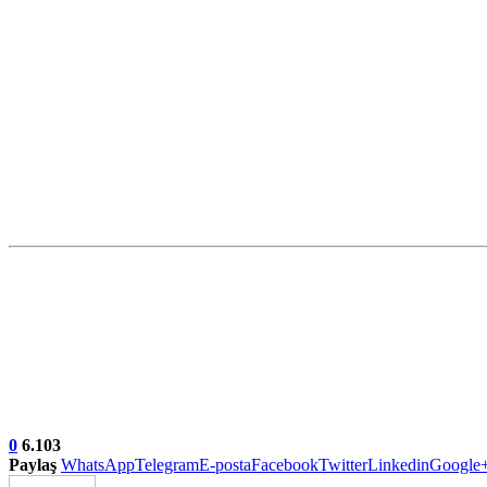
0
6.103
Paylaş
WhatsApp
Telegram
E-posta
Facebook
Twitter
Linkedin
Google