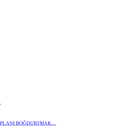
…
KAPLANI BOĞDURTMAK…