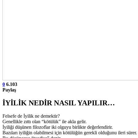
0
6.103
Paylaş
İYİLİK NEDİR NASIL YAPILIR…
Felsefe de İyilik ne demektir?
Genellikle zıttı olan “kötülük” ile akla gelir.
İyiliği düşünen filozoflar iki olguyu birlikte değerlendirir.
Bazıları iyiliğin olabilmesi için kötülüğün gerekli olduğunu ileri sürer.