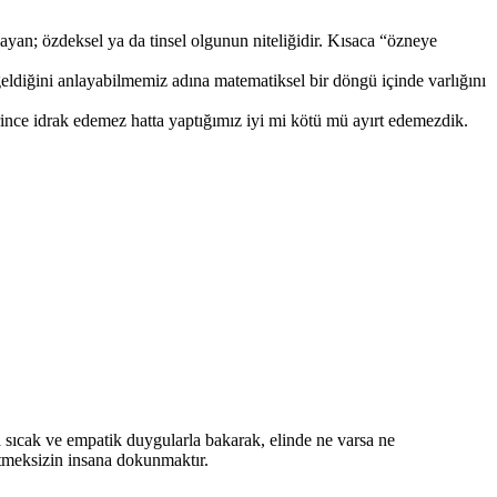
layan; özdeksel ya da tinsel olgunun niteliğidir. Kısaca “özneye
 geldiğini anlayabilmemiz adına matematiksel bir döngü içinde varlığını
ince idrak edemez hatta yaptığımız iyi mi kötü mü ayırt edemezdik.
sıcak ve empatik duygularla bakarak, elinde ne varsa ne
tmeksizin insana dokunmaktır.