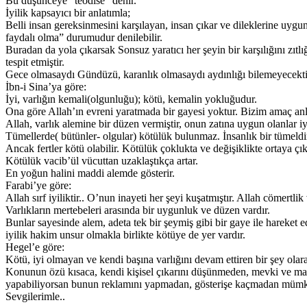
Bu düşünceye “teodise” denir.
İyilik kapsayıcı bir anlatımla;
Belli insan gereksinmesini karşılayan, insan çıkar ve dileklerine uygun
faydalı olma” durumudur denilebilir.
Buradan da yola çıkarsak Sonsuz yaratıcı her şeyin bir karşılığını zıt
tespit etmiştir.
Gece olmasaydı Gündüzü, karanlık olmasaydı aydınlığı bilemeyecektik,
İbn-i Sina’ya göre:
İyi, varlığın kemali(olgunluğu); kötü, kemalin yokluğudur.
Ona göre Allah’ın evreni yaratmada bir gayesi yoktur. Bizim amaç an
Allah, varlık alemine bir düzen vermiştir, onun zatına uygun olanlar iyi
Tümellerde( bütünler- olgular) kötülük bulunmaz. İnsanlık bir tümeldi
Ancak fertler kötü olabilir. Kötülük çoklukta ve değişiklikte ortaya çık
Kötülük vacib’ül vücuttan uzaklaştıkça artar.
En yoğun halini maddi alemde gösterir.
Farabi’ye göre:
Allah sırf iyiliktir.. O’nun inayeti her şeyi kuşatmıştır. Allah cömertlik
Varlıkların mertebeleri arasında bir uygunluk ve düzen vardır.
Bunlar sayesinde alem, adeta tek bir şeymiş gibi bir gaye ile hareket e
iyilik hakim unsur olmakla birlikte kötüye de yer vardır.
Hegel’e göre:
Kötü, iyi olmayan ve kendi başına varlığını devam ettiren bir şey olara
Konunun özü kısaca, kendi kişisel çıkarını düşünmeden, mevki ve mak
yapabiliyorsan bunun reklamını yapmadan, gösterişe kaçmadan mümkün
Sevgilerimle..