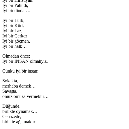
İyi bir Hıristiyan,
İyi bir Yahudi,
İyi bir dindar…
İyi bir Türk,
İyi bir Kürt,
İyi bir Laz,
İyi bir Çerkez,
İyi bir göçmen,
İyi bir halk…
Olmadan önce;
İyi bir İNSAN olmalıyız.
Çünkü iyi bir insan;
Sokakta,
merhaba demek…
Savaşta,
omuz omuza vermektir…
Düğünde,
birlikte oynamak…
Cenazede,
birlikte ağlamaktır…