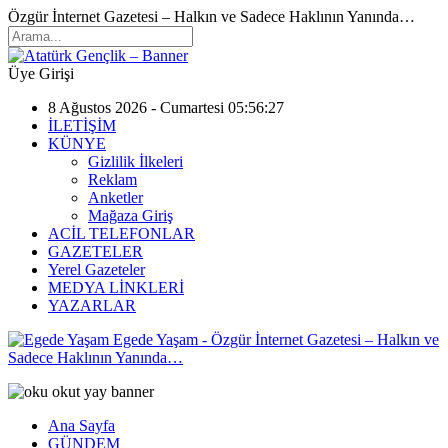
Özgür İnternet Gazetesi – Halkın ve Sadece Haklının Yanında…
Üye Girişi
8 Ağustos 2026 - Cumartesi 05:56:27
İLETİŞİM
KÜNYE
Gizlilik İlkeleri
Reklam
Anketler
Mağaza Giriş
ACİL TELEFONLAR
GAZETELER
Yerel Gazeteler
MEDYA LİNKLERİ
YAZARLAR
Egede Yaşam - Özgür İnternet Gazetesi – Halkın ve
Sadece Haklının Yanında…
Ana Sayfa
GÜNDEM