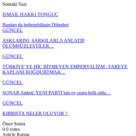
Sonraki Yazı
İSMAİL HAKKI TONGUÇ
Bunları da beğenebilirsin
Diğerleri
GÜNCEL
AŞKLARINI ŞARKILARLA ANLATIP
ÖLÜMSÜZLEŞTİLER…
GÜNCEL
TÜRKİYE’YE HİÇ BİTMEYEN EMPERYALİZM : FAREYE
KAPLANI BOĞDURTMAK…
GÜNCEL
SONAR Anketi: YENİ PARTİ’nin oy oranı belli oldu…
GÜNCEL
KIBRISTA NELER OLUYOR ?.
Önce
Sonra
0
0
votes
Article Rating