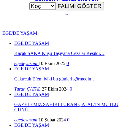
..
.
EGE'DE YAŞAM
EGE'DE YAŞAM
Kaçak SAKA Kuşu Taşıyana Cezalar Kesildi…
egedeyasam
10 Ekim 2025
0
EGE'DE YAŞAM
Çakırcalı Efem iyiki bu günleri görmedin…
Turan ÇATAL
27 Ekim 2024
0
EGE'DE YAŞAM
GAZETEMİZ SAHİBİ TURAN ÇATAL’IN MUTLU
GÜNÜ…
egedeyasam
10 Şubat 2024
0
EGE'DE YAŞAM