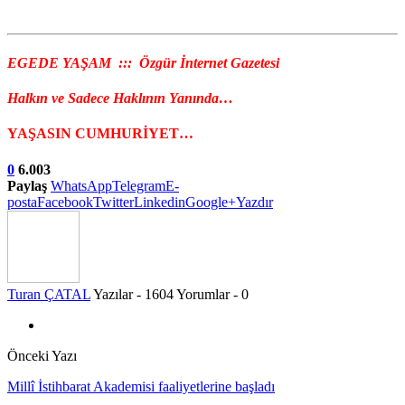
EGEDE YAŞAM ::: Özgür İnternet Gazetesi
Halkın ve Sadece Haklının Yanında…
YAŞASIN CUMHURİYET…
0
6.003
Paylaş
WhatsApp
Telegram
E-
posta
Facebook
Twitter
Linkedin
Google+
Yazdır
Turan ÇATAL
Yazılar - 1604
Yorumlar - 0
Önceki Yazı
Millî İstihbarat Akademisi faaliyetlerine başladı