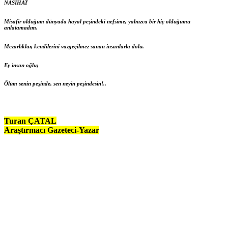
NASİHAT
Misafir olduğum dünyada hayal peşindeki nefsime, yalnızca bir hiç olduğumu
anlatamadım.
Mezarlıklar, kendilerini vazgeçilmez sanan insanlarla dolu.
Ey insan oğlu;
Ölüm senin peşinde,
sen neyin peşindesin!..
Turan ÇATAL
Araştırmacı Gazeteci-Yazar