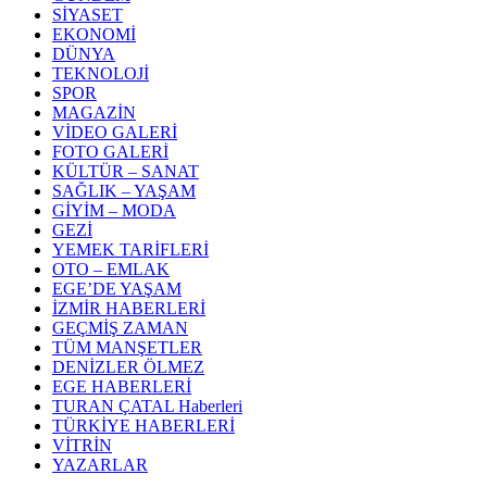
SİYASET
EKONOMİ
DÜNYA
TEKNOLOJİ
SPOR
MAGAZİN
VİDEO GALERİ
FOTO GALERİ
KÜLTÜR – SANAT
SAĞLIK – YAŞAM
GİYİM – MODA
GEZİ
YEMEK TARİFLERİ
OTO – EMLAK
EGE’DE YAŞAM
İZMİR HABERLERİ
GEÇMİŞ ZAMAN
TÜM MANŞETLER
DENİZLER ÖLMEZ
EGE HABERLERİ
TURAN ÇATAL Haberleri
TÜRKİYE HABERLERİ
VİTRİN
YAZARLAR