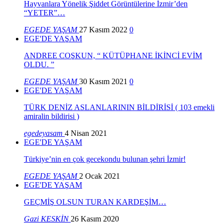
Hayvanlara Yönelik Şiddet Görüntülerine İzmir’den
“YETER”…
EGEDE YAŞAM
27 Kasım 2022
0
EGE'DE YAŞAM
ANDREE COŞKUN, “ KÜTÜPHANE İKİNCİ EVİM
OLDU. ”
EGEDE YAŞAM
30 Kasım 2021
0
EGE'DE YAŞAM
TÜRK DENİZ ASLANLARININ BİLDİRİSİ ( 103 emekli
amiralin bildirisi )
egedeyasam
4 Nisan 2021
EGE'DE YAŞAM
Türkiye’nin en çok gecekondu bulunan şehri İzmir!
EGEDE YAŞAM
2 Ocak 2021
EGE'DE YAŞAM
GEÇMİŞ OLSUN TURAN KARDEŞİM…
Gazi KESKİN
26 Kasım 2020