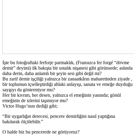
İşte bu fotoğraftaki ferforje parmaklık, (Fransızca fer forgé “dövme
demir” deyimi) ilk bakışta bir ustalık nişanesi gibi görünsede; aslında
daha derin, daha anlamlı bir şeyin sesi gibi değil mi?
Bu zarif demir işçiliği yalnızca bir zanaatkârın maharetinden ziyade ,
bir toplumun içselleştirdiği ahlaki anlayışı, sanata ve emeğe duyduğu
saygıyı da göstermiyor mu?
Her bir kıvrım, her desen, yalnızca el emeğinin yanında; gönül
emeğinin de izlerini taşımıyor mu?
Victor Hugo’nun dediği gibi;
“Bir uygarlığın derecesi, pencere demirliğini nasıl yaptığına
bakılarak ölçülebilir.”
O halde biz bu pencerede ne görüyoruz?