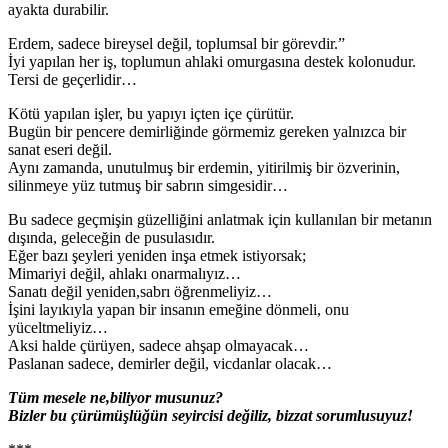
ayakta durabilir.
Erdem, sadece bireysel değil, toplumsal bir görevdir.”
İyi yapılan her iş, toplumun ahlaki omurgasına destek kolonudur.
Tersi de geçerlidir…
Kötü yapılan işler, bu yapıyı içten içe çürütür.
Bugün bir pencere demirliğinde görmemiz gereken yalnızca bir
sanat eseri değil.
Aynı zamanda, unutulmuş bir erdemin, yitirilmiş bir özverinin,
silinmeye yüz tutmuş bir sabrın simgesidir…
Bu sadece geçmişin güzelliğini anlatmak için kullanılan bir metanın
dışında, geleceğin de pusulasıdır.
Eğer bazı şeyleri yeniden inşa etmek istiyorsak;
Mimariyi değil, ahlakı onarmalıyız…
Sanatı değil yeniden,sabrı öğrenmeliyiz…
İşini layıkıyla yapan bir insanın emeğine dönmeli, onu
yüceltmeliyiz…
Aksi halde çürüyen, sadece ahşap olmayacak…
Paslanan sadece, demirler değil, vicdanlar olacak…
Tüm mesele ne,biliyor musunuz?
Bizler bu çürümüşlüğün seyircisi değiliz, bizzat sorumlusuyuz!