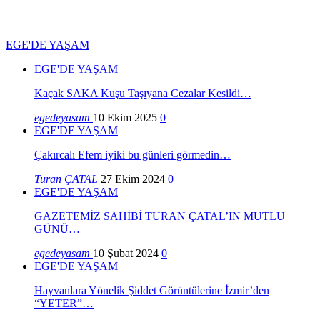
EGE'DE YAŞAM
EGE'DE YAŞAM
Kaçak SAKA Kuşu Taşıyana Cezalar Kesildi…
egedeyasam
10 Ekim 2025
0
EGE'DE YAŞAM
Çakırcalı Efem iyiki bu günleri görmedin…
Turan ÇATAL
27 Ekim 2024
0
EGE'DE YAŞAM
GAZETEMİZ SAHİBİ TURAN ÇATAL’IN MUTLU
GÜNÜ…
egedeyasam
10 Şubat 2024
0
EGE'DE YAŞAM
Hayvanlara Yönelik Şiddet Görüntülerine İzmir’den
“YETER”…