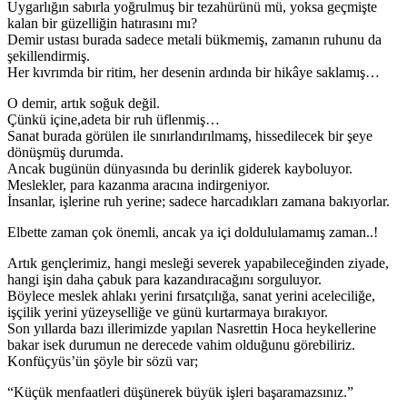
Uygarlığın sabırla yoğrulmuş bir tezahürünü mü, yoksa geçmişte
kalan bir güzelliğin hatırasını mı?
Demir ustası burada sadece metali bükmemiş, zamanın ruhunu da
şekillendirmiş.
Her kıvrımda bir ritim, her desenin ardında bir hikâye saklamış…
O demir, artık soğuk değil.
Çünkü içine,adeta bir ruh üflenmiş…
Sanat burada görülen ile sınırlandırılmamş, hissedilecek bir şeye
dönüşmüş durumda.
Ancak bugünün dünyasında bu derinlik giderek kayboluyor.
Meslekler, para kazanma aracına indirgeniyor.
İnsanlar, işlerine ruh yerine; sadece harcadıkları zamana bakıyorlar.
Elbette zaman çok önemli, ancak ya içi doldululamamış zaman..!
Artık gençlerimiz, hangi mesleği severek yapabileceğinden ziyade,
hangi işin daha çabuk para kazandıracağını sorguluyor.
Böylece meslek ahlakı yerini fırsatçılığa, sanat yerini aceleciliğe,
işçilik yerini yüzeyselliğe ve günü kurtarmaya bırakıyor.
Son yıllarda bazı illerimizde yapılan Nasrettin Hoca heykellerine
bakar isek durumun ne derecede vahim olduğunu görebiliriz.
Konfüçyüs’ün şöyle bir sözü var;
“Küçük menfaatleri düşünerek büyük işleri başaramazsınız.”