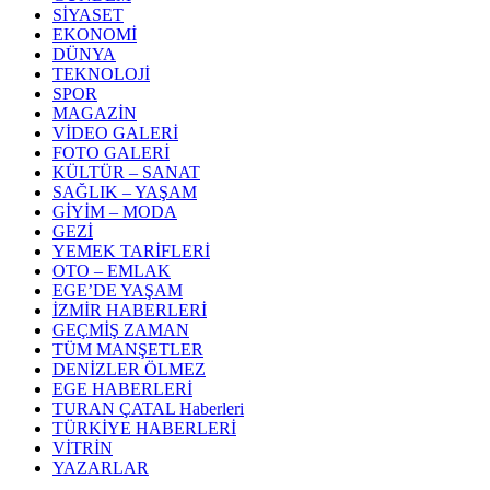
SİYASET
EKONOMİ
DÜNYA
TEKNOLOJİ
SPOR
MAGAZİN
VİDEO GALERİ
FOTO GALERİ
KÜLTÜR – SANAT
SAĞLIK – YAŞAM
GİYİM – MODA
GEZİ
YEMEK TARİFLERİ
OTO – EMLAK
EGE’DE YAŞAM
İZMİR HABERLERİ
GEÇMİŞ ZAMAN
TÜM MANŞETLER
DENİZLER ÖLMEZ
EGE HABERLERİ
TURAN ÇATAL Haberleri
TÜRKİYE HABERLERİ
VİTRİN
YAZARLAR