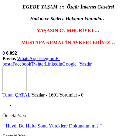
EGEDE YAŞAM ::: Özgür İnternet Gazetesi
Halkın ve Sadece Haklının Yanında…
YAŞASIN CUMHURİYET…
MUSTAFA KEMAL’İN ASKERLERİYİZ…
0
6.092
Paylaş
WhatsApp
Telegram
E-
posta
Facebook
Twitter
Linkedin
Google+
Yazdır
Turan ÇATAL
Yazılar - 1601
Yorumlar - 0
Önceki Yazı
” Haydi Bu Hafta Sonu Yüreklere Dokunalım mı? “