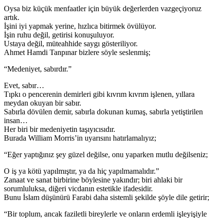
Oysa biz küçük menfaatler için büyük değerlerden vazgeçiyoruz
artık.
İşini iyi yapmak yerine, hızlıca bitirmek övülüyor.
İşin ruhu değil, getirisi konuşuluyor.
Ustaya değil, müteahhide saygı gösteriliyor.
Ahmet Hamdi Tanpınar bizlere söyle seslenmiş;
“Medeniyet, sabırdır.”
Evet, sabır…
Tıpkı o pencerenin demirleri gibi kıvrım kıvrım işlenen, yıllara
meydan okuyan bir sabır.
Sabırla dövülen demir, sabırla dokunan kumaş, sabırla yetiştirilen
insan…
Her biri bir medeniyetin taşıyıcısıdır.
Burada William Morris’in uyarısını hatırlamalıyız;
“Eğer yaptığınız şey güzel değilse, onu yaparken mutlu değilseniz;
O iş ya kötü yapılmıştır, ya da hiç yapılmamalıdır.”
Zanaat ve sanat birbirine böylesine yakındır; biri ahlaki bir
sorumluluksa, diğeri vicdanın estetikle ifadesidir.
Bunu İslam düşünürü Farabi daha sistemli şekilde şöyle dile getirir;
“Bir toplum, ancak faziletli bireylerle ve onların erdemli işleyişiyle