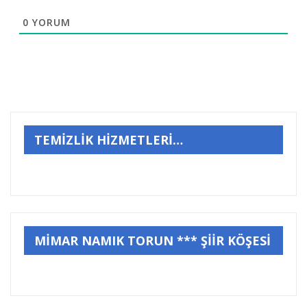
0
YORUM
TEMİZLİK HİZMETLERİ…
MİMAR NAMIK TORUN *** ŞİİR KÖŞESİ