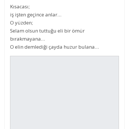
Kısacası;
iş işten geçince anlar…
O yüzden;
Selam olsun tuttuğu eli bir ömür
bırakmayana…
O elin demlediği çayda huzur bulana…