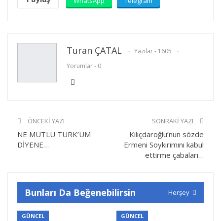
WhatsApp
Telegram
Turan ÇATAL
Yazılar - 1605
Yorumlar - 0
ÖNCEKI YAZI
SONRAKI YAZI
NE MUTLU TÜRK’ÜM
Kılıçdaroğlu’nun sözde
DİYENE…
Ermeni Soykırımını kabul
ettirme çabaları…
Bunları Da Beğenebilirsin
Herşey
GÜNCEL
GÜNCEL