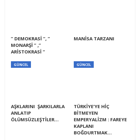
” DEMOKRASİ “, ”
MANİSA TARZANI
MONARŞİ ” ,”
ARİSTOKRASİ “
GÜNCEL
GÜNCEL
AŞKLARINI ŞARKILARLA
TÜRKİYE’YE HİÇ
ANLATIP
BİTMEYEN
ÖLÜMSÜZLEŞTİLER…
EMPERYALİZM : FAREYE
KAPLANI
BOĞDURTMAK…