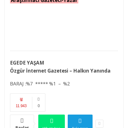
Araştırmacı Gazeteci-Yazar
EGEDE YAŞAM
Özgür İnternet Gazetesi – Halkın Yanında
BARAJ :%7 ***** %1 – %2
11.943
0
Paylaş