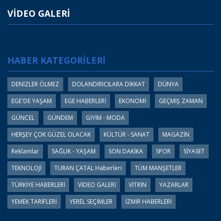
VİDEO GALERİ
HABER KATEGORİLERİ
DENİZLER ÖLMEZ
DOLANDIRICILARA DİKKAT
DÜNYA
EGE'DE YAŞAM
EGE HABERLERİ
EKONOMİ
GEÇMİŞ ZAMAN
GÜNCEL
GÜNDEM
GİYİM - MODA
HERŞEY ÇOK GÜZEL OLACAK
KÜLTÜR - SANAT
MAGAZİN
Reklamlar
SAĞLIK - YAŞAM
SON DAKİKA
SPOR
SİYASET
TEKNOLOJİ
TURAN ÇATAL Haberleri
TÜM MANŞETLER
TÜRKİYE HABERLERİ
VİDEO GALERİ
VİTRİN
YAZARLAR
YEMEK TARİFLERİ
YEREL SEÇİMLER
İZMİR HABERLERİ