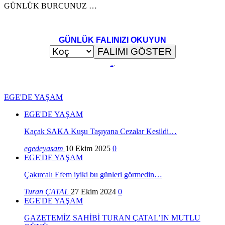
GÜNLÜK BURCUNUZ …
GÜNLÜK FALINIZI OKUYUN
..
.
EGE'DE YAŞAM
EGE'DE YAŞAM
Kaçak SAKA Kuşu Taşıyana Cezalar Kesildi…
egedeyasam
10 Ekim 2025
0
EGE'DE YAŞAM
Çakırcalı Efem iyiki bu günleri görmedin…
Turan ÇATAL
27 Ekim 2024
0
EGE'DE YAŞAM
GAZETEMİZ SAHİBİ TURAN ÇATAL’IN MUTLU