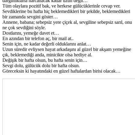
dargınlıklarla harcanacak kadar uzun değil…
Tüm olaylara pozitif bak, ve herkese gülücüklerinle cevap ver.
Sevdiklerine bu hafta hiç beklemedikleri bir şekilde, beklemedikleri
bir zamanda sevgini göster…
Annene, babana; sebepsiz yere çiçek al, sevgiline sebepsiz sarıl, onu
ne çok sevdiğini söyle.
Dostlarını, yemeğe davet et…
En azından bir telefon aç, bir mail at..
Senin için, ne kadar değerli olduklarını anlat…
Uzun süredir evliysen hayat arkadaşını al güzel bir akşam yemeğine
çık, beklemediği anda, minicikte olsa hediye al.
Değişik bir hafta olsun, bu hafta senin için…
Sevgi dolu, gülücük dolu bir hafta olsun.
Göreceksin ki hayatındaki en güzel haftalardan birisi olacak…