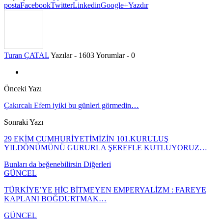
posta
Facebook
Twitter
Linkedin
Google+
Yazdır
Turan ÇATAL
Yazılar - 1603
Yorumlar - 0
Önceki Yazı
Çakırcalı Efem iyiki bu günleri görmedin…
Sonraki Yazı
29 EKİM CUMHURİYETİMİZİN 101.KURULUŞ
YILDÖNÜMÜNÜ GURURLA ŞEREFLE KUTLUYORUZ…
Bunları da beğenebilirsin
Diğerleri
GÜNCEL
TÜRKİYE’YE HİÇ BİTMEYEN EMPERYALİZM : FAREYE
KAPLANI BOĞDURTMAK…
GÜNCEL