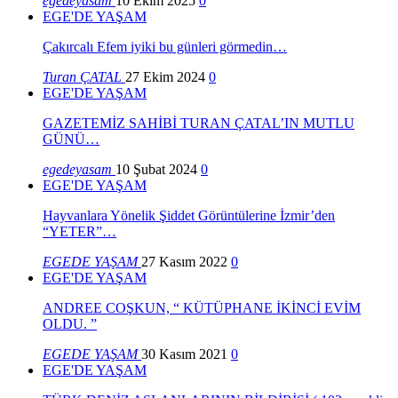
egedeyasam
10 Ekim 2025
0
EGE'DE YAŞAM
Çakırcalı Efem iyiki bu günleri görmedin…
Turan ÇATAL
27 Ekim 2024
0
EGE'DE YAŞAM
GAZETEMİZ SAHİBİ TURAN ÇATAL’IN MUTLU
GÜNÜ…
egedeyasam
10 Şubat 2024
0
EGE'DE YAŞAM
Hayvanlara Yönelik Şiddet Görüntülerine İzmir’den
“YETER”…
EGEDE YAŞAM
27 Kasım 2022
0
EGE'DE YAŞAM
ANDREE COŞKUN, “ KÜTÜPHANE İKİNCİ EVİM
OLDU. ”
EGEDE YAŞAM
30 Kasım 2021
0
EGE'DE YAŞAM