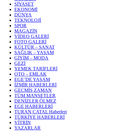
SİYASET
EKONOMİ
DÜNYA
TEKNOLOJİ
SPOR
MAGAZİN
VİDEO GALERİ
FOTO GALERİ
KÜLTÜR – SANAT
SAĞLIK – YAŞAM
GİYİM – MODA
GEZİ
YEMEK TARİFLERİ
OTO – EMLAK
EGE’DE YAŞAM
İZMİR HABERLERİ
GEÇMİŞ ZAMAN
TÜM MANŞETLER
DENİZLER ÖLMEZ
EGE HABERLERİ
TURAN ÇATAL Haberleri
TÜRKİYE HABERLERİ
VİTRİN
YAZARLAR