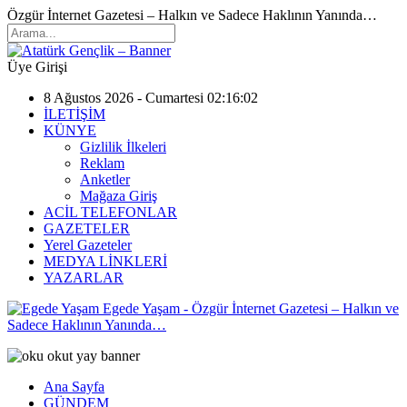
Özgür İnternet Gazetesi – Halkın ve Sadece Haklının Yanında…
Üye Girişi
8 Ağustos 2026 - Cumartesi 02:16:02
İLETİŞİM
KÜNYE
Gizlilik İlkeleri
Reklam
Anketler
Mağaza Giriş
ACİL TELEFONLAR
GAZETELER
Yerel Gazeteler
MEDYA LİNKLERİ
YAZARLAR
Egede Yaşam - Özgür İnternet Gazetesi – Halkın ve
Sadece Haklının Yanında…
Ana Sayfa
GÜNDEM