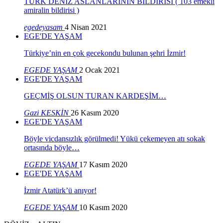
TÜRK DENİZ ASLANLARININ BİLDİRİSİ ( 103 emekli
amiralin bildirisi )
egedeyasam
4 Nisan 2021
EGE'DE YAŞAM
Türkiye’nin en çok gecekondu bulunan şehri İzmir!
EGEDE YAŞAM
2 Ocak 2021
EGE'DE YAŞAM
GEÇMİŞ OLSUN TURAN KARDEŞİM…
Gazi KESKİN
26 Kasım 2020
EGE'DE YAŞAM
Böyle vicdansızlık görülmedi! Yükü çekemeyen atı sokak
ortasında böyle…
EGEDE YAŞAM
17 Kasım 2020
EGE'DE YAŞAM
İzmir Atatürk’ü anıyor!
EGEDE YAŞAM
10 Kasım 2020