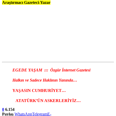
Araştırmacı Gazeteci-Yazar
EGEDE YAŞAM ::: Özgür İnternet Gazetesi
Halkın ve Sadece Haklının Yanında…
YAŞASIN CUMHURİYET…
ATATÜRK’ÜN ASKERLERİYİZ…
0
6.154
Paylaş
WhatsApp
Telegram
E-