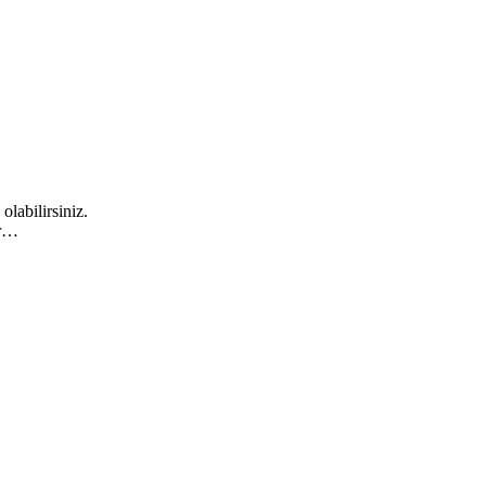
 olabilirsiniz.
ir…