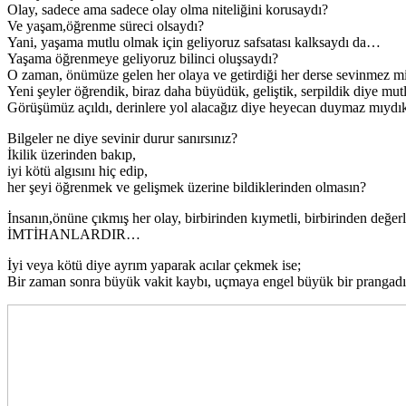
Olay, sadece ama sadece olay olma niteliğini korusaydı?
Ve yaşam,öğrenme süreci olsaydı?
Yani, yaşama mutlu olmak için geliyoruz safsatası kalksaydı da…
Yaşama öğrenmeye geliyoruz bilinci oluşsaydı?
O zaman, önümüze gelen her olaya ve getirdiği her derse sevinmez m
Yeni şeyler öğrendik, biraz daha büyüdük, geliştik, serpildik diye 
Görüşümüz açıldı, derinlere yol alacağız diye heyecan duymaz mıydı
Bilgeler ne diye sevinir durur sanırsınız?
İkilik üzerinden bakıp,
iyi kötü algısını hiç edip,
her şeyi öğrenmek ve gelişmek üzerine bildiklerinden olmasın?
İnsanın,önüne çıkmış her olay, birbirinden kıymetli, birbirinden değerl
İMTİHANLARDIR…
İyi veya kötü diye ayrım yaparak acılar çekmek ise;
Bir zaman sonra büyük vakit kaybı, uçmaya engel büyük bir prangadı