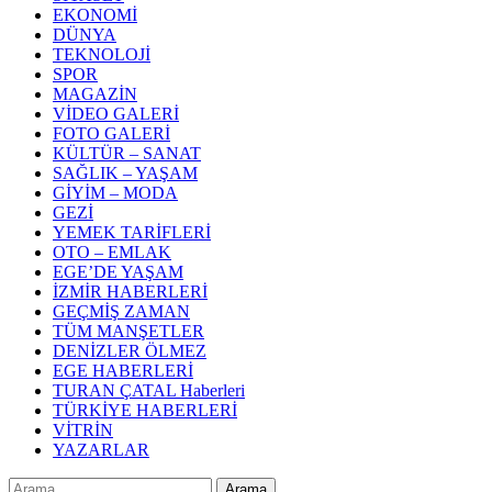
EKONOMİ
DÜNYA
TEKNOLOJİ
SPOR
MAGAZİN
VİDEO GALERİ
FOTO GALERİ
KÜLTÜR – SANAT
SAĞLIK – YAŞAM
GİYİM – MODA
GEZİ
YEMEK TARİFLERİ
OTO – EMLAK
EGE’DE YAŞAM
İZMİR HABERLERİ
GEÇMİŞ ZAMAN
TÜM MANŞETLER
DENİZLER ÖLMEZ
EGE HABERLERİ
TURAN ÇATAL Haberleri
TÜRKİYE HABERLERİ
VİTRİN
YAZARLAR