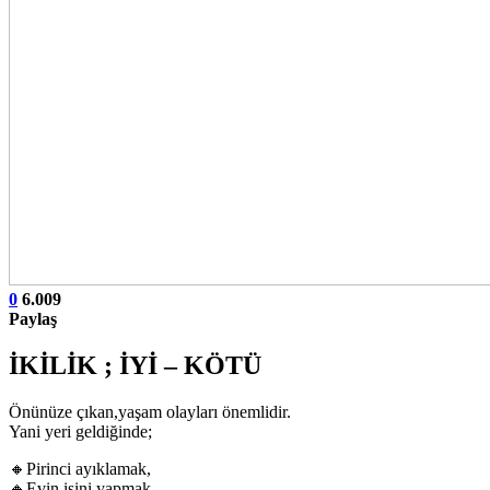
0
6.009
Paylaş
İKİLİK ; İYİ – KÖTÜ
Önünüze çıkan,yaşam olayları önemlidir.
Yani yeri geldiğinde;
🔸Pirinci ayıklamak,
🔸Evin işini yapmak,