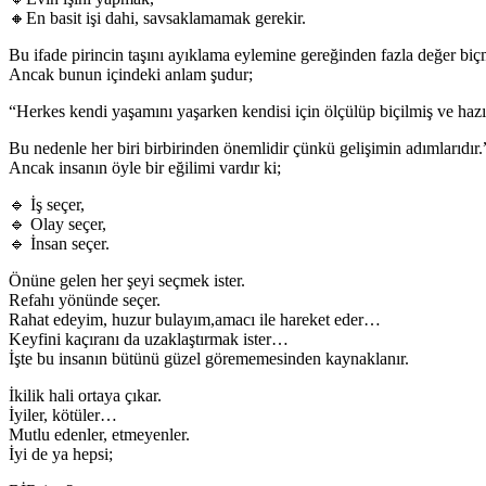
🔸En basit işi dahi, savsaklamamak gerekir.
Bu ifade pirincin taşını ayıklama eylemine gereğinden fazla değer biç
Ancak bunun içindeki anlam şudur;
“Herkes kendi yaşamını yaşarken kendisi için ölçülüp biçilmiş ve hazı
Bu nedenle her biri birbirinden önemlidir çünkü gelişimin adımlarıdır.
Ancak insanın öyle bir eğilimi vardır ki;
🔹 İş seçer,
🔹 Olay seçer,
🔹 İnsan seçer.
Önüne gelen her şeyi seçmek ister.
Refahı yönünde seçer.
Rahat edeyim, huzur bulayım,amacı ile hareket eder…
Keyfini kaçıranı da uzaklaştırmak ister…
İşte bu insanın bütünü güzel görememesinden kaynaklanır.
İkilik hali ortaya çıkar.
İyiler, kötüler…
Mutlu edenler, etmeyenler.
İyi de ya hepsi;