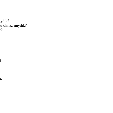
iydik?
mutlu olmaz mıydık?
k?
i
r.