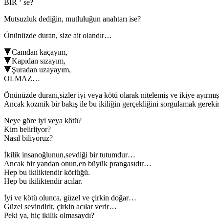
BİR ‘ se?
Mutsuzluk dediğin, mutluluğun anahtarı ise?
Önünüzde duran, size ait olandır…
🔻Camdan kaçayım,
🔻Kapıdan sızayım,
🔻Şuradan uzayayım,
OLMAZ…
Önünüzde duranı,sizler iyi veya kötü olarak nitelemiş ve ikiye ayırmış
Ancak kozmik bir bakış ile bu ikiliğin gerçekliğini sorgulamak gerek
Neye göre iyi veya kötü?
Kim belirliyor?
Nasıl biliyoruz?
İkilik insanoğlunun,sevdiği bir tutumdur…
Ancak bir yandan onun,en büyük prangasıdır…
Hep bu ikiliktendir körlüğü.
Hep bu ikiliktendir acılar.
İyi ve kötü olunca, güzel ve çirkin doğar…
Güzel sevindirir, çirkin acılar verir…
Peki ya, hiç ikilik olmasaydı?