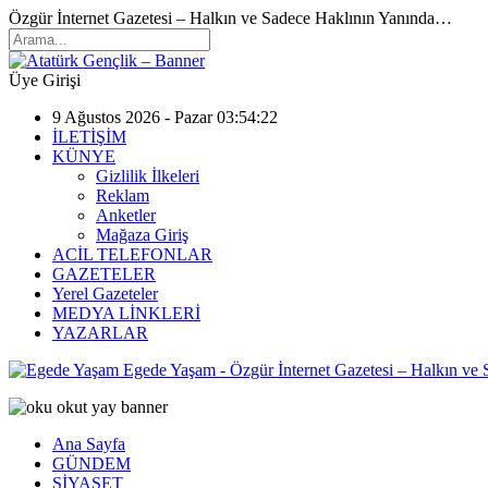
Özgür İnternet Gazetesi – Halkın ve Sadece Haklının Yanında…
Üye Girişi
9 Ağustos 2026 - Pazar 03:54:22
İLETİŞİM
KÜNYE
Gizlilik İlkeleri
Reklam
Anketler
Mağaza Giriş
ACİL TELEFONLAR
GAZETELER
Yerel Gazeteler
MEDYA LİNKLERİ
YAZARLAR
Egede Yaşam - Özgür İnternet Gazetesi – Halkın ve
Ana Sayfa
GÜNDEM
SİYASET