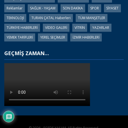
Reklamlar
SAĞLIK - YAŞAM
SON DAKİKA
SPOR
SİYASET
TEKNOLOJİ
TURAN ÇATAL Haberleri
TÜM MANŞETLER
TÜRKİYE HABERLERİ
VİDEO GALERİ
VİTRİN
YAZARLAR
YEMEK TARİFLERİ
YEREL SEÇİMLER
İZMİR HABERLERİ
GEÇMİŞ ZAMAN…
© 2026 - EGEDE YAŞAM. All Rights Reserved.