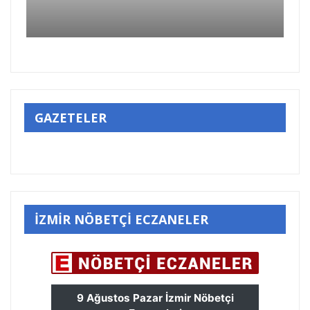
GAZETELER
İZMİR NÖBETÇİ ECZANELER