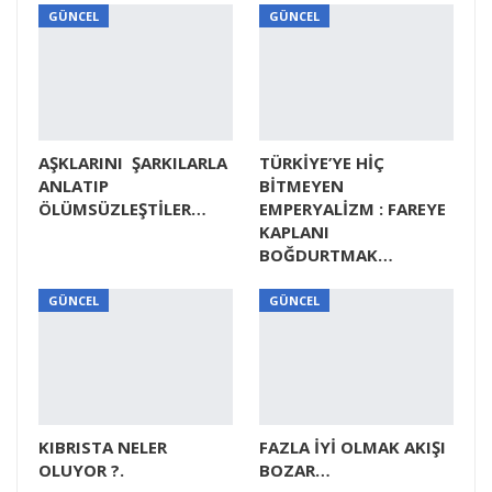
GÜNCEL
GÜNCEL
AŞKLARINI ŞARKILARLA
TÜRKİYE’YE HİÇ
ANLATIP
BİTMEYEN
ÖLÜMSÜZLEŞTİLER…
EMPERYALİZM : FAREYE
KAPLANI
BOĞDURTMAK…
GÜNCEL
GÜNCEL
KIBRISTA NELER
FAZLA İYİ OLMAK AKIŞI
OLUYOR ?.
BOZAR…