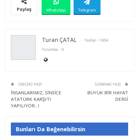
Paylaş
WhatsApp
Telegram
E-posta
Facebook
Twitter
Turan ÇATAL
Yazılar - 1604
Yorumlar - 0
Linkedin
Google+
Yazdır
ÖNCEKI YAZI
SONRAKI YAZI
İNSANLARIMIZ, SİNSİCE
BÜYÜK BİR HAYAT
ATATÜRK KARŞITI
DERSİ
YAPILIYOR…!
Bunları Da Beğenebilirsin