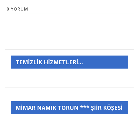
0
YORUM
TEMİZLİK HİZMETLERİ…
MİMAR NAMIK TORUN *** ŞİİR KÖŞESİ