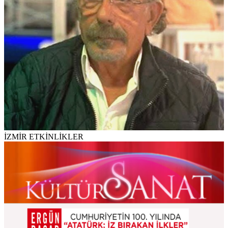
İZMİR ETKİNLİKLER