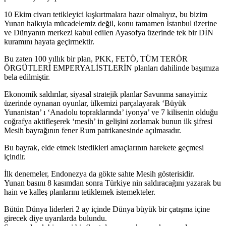
10 Ekim civarı tetikleyici kışkırtmalara hazır olmalıyız, bu bizim
Yunan halkıyla mücadelemiz değil, konu tamamen İstanbul üzerine
ve Dünyanın merkezi kabul edilen Ayasofya üzerinde tek bir DİN
kuramını hayata geçirmektir.
Bu zaten 100 yıllık bir plan, PKK, FETÖ, TÜM TERÖR
ÖRGÜTLERİ EMPERYALİSTLERİN planları dahilinde başımıza
bela edilmiştir.
Ekonomik saldırılar, siyasal stratejik planlar Savunma sanayimiz
üzerinde oynanan oyunlar, ülkemizi parçalayarak ‘Büyük
Yunanistan’ ı ‘Anadolu topraklarında’ iyonya’ ve 7 kilisenin olduğu
coğrafya aktifleşerek ‘mesih’ in gelişini zorlamak bunun ilk şifresi
Mesih bayrağının fener Rum patrikanesinde açılmasıdır.
Bu bayrak, elde etmek istedikleri amaçlarının harekete geçmesi
içindir.
İlk denemeler, Endonezya da gökte sahte Mesih gösterisidir.
Yunan basını 8 kasımdan sonra Türkiye nin saldıracağını yazarak bu
hain ve kalleş planlarını tetiklemek istemekteler.
Bütün Dünya liderleri 2 ay içinde Dünya büyük bir çatışma içine
girecek diye uyarılarda bulundu.