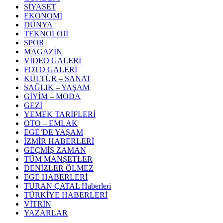
SİYASET
EKONOMİ
DÜNYA
TEKNOLOJİ
SPOR
MAGAZİN
VİDEO GALERİ
FOTO GALERİ
KÜLTÜR – SANAT
SAĞLIK – YAŞAM
GİYİM – MODA
GEZİ
YEMEK TARİFLERİ
OTO – EMLAK
EGE’DE YAŞAM
İZMİR HABERLERİ
GEÇMİŞ ZAMAN
TÜM MANŞETLER
DENİZLER ÖLMEZ
EGE HABERLERİ
TURAN ÇATAL Haberleri
TÜRKİYE HABERLERİ
VİTRİN
YAZARLAR