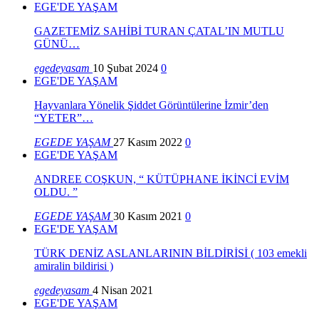
EGE'DE YAŞAM
GAZETEMİZ SAHİBİ TURAN ÇATAL’IN MUTLU
GÜNÜ…
egedeyasam
10 Şubat 2024
0
EGE'DE YAŞAM
Hayvanlara Yönelik Şiddet Görüntülerine İzmir’den
“YETER”…
EGEDE YAŞAM
27 Kasım 2022
0
EGE'DE YAŞAM
ANDREE COŞKUN, “ KÜTÜPHANE İKİNCİ EVİM
OLDU. ”
EGEDE YAŞAM
30 Kasım 2021
0
EGE'DE YAŞAM
TÜRK DENİZ ASLANLARININ BİLDİRİSİ ( 103 emekli
amiralin bildirisi )
egedeyasam
4 Nisan 2021
EGE'DE YAŞAM