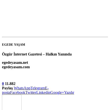
EGEDE YAŞAM
Özgür İnternet Gazetesi – Halkın Yanında
egedeyasam.net
egedeyasam.com
0
11.882
Paylaş
WhatsApp
Telegram
E-
posta
Facebook
Twitter
Linkedin
Google+
Yazdır