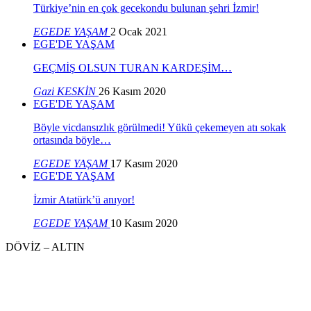
Türkiye’nin en çok gecekondu bulunan şehri İzmir!
EGEDE YAŞAM
2 Ocak 2021
EGE'DE YAŞAM
GEÇMİŞ OLSUN TURAN KARDEŞİM…
Gazi KESKİN
26 Kasım 2020
EGE'DE YAŞAM
Böyle vicdansızlık görülmedi! Yükü çekemeyen atı sokak
ortasında böyle…
EGEDE YAŞAM
17 Kasım 2020
EGE'DE YAŞAM
İzmir Atatürk’ü anıyor!
EGEDE YAŞAM
10 Kasım 2020
DÖVİZ – ALTIN