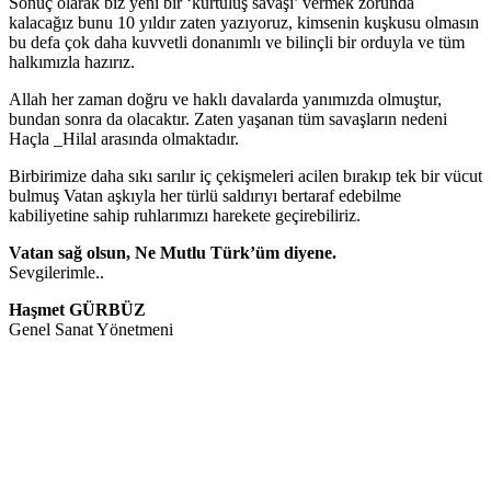
Sonuç olarak biz yeni bir ‘kurtuluş savaşı’ vermek zorunda
kalacağız bunu 10 yıldır zaten yazıyoruz, kimsenin kuşkusu olmasın
bu defa çok daha kuvvetli donanımlı ve bilinçli bir orduyla ve tüm
halkımızla hazırız.
Allah her zaman doğru ve haklı davalarda yanımızda olmuştur,
bundan sonra da olacaktır. Zaten yaşanan tüm savaşların nedeni
Haçla _Hilal arasında olmaktadır.
Birbirimize daha sıkı sarılır iç çekişmeleri acilen bırakıp tek bir vücut
bulmuş Vatan aşkıyla her türlü saldırıyı bertaraf edebilme
kabiliyetine sahip ruhlarımızı harekete geçirebiliriz.
Vatan sağ olsun, Ne Mutlu Türk’üm diyene.
Sevgilerimle..
Haşmet GÜRBÜZ
Genel Sanat Yönetmeni