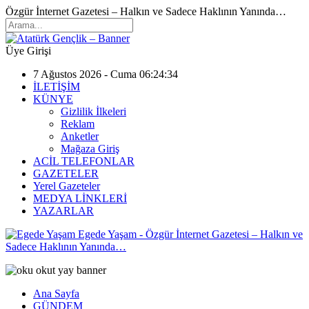
Özgür İnternet Gazetesi – Halkın ve Sadece Haklının Yanında…
Üye Girişi
7 Ağustos 2026 - Cuma 06:24:34
İLETİŞİM
KÜNYE
Gizlilik İlkeleri
Reklam
Anketler
Mağaza Giriş
ACİL TELEFONLAR
GAZETELER
Yerel Gazeteler
MEDYA LİNKLERİ
YAZARLAR
Egede Yaşam - Özgür İnternet Gazetesi – Halkın ve
Sadece Haklının Yanında…
Ana Sayfa
GÜNDEM