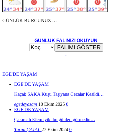
GÜNLÜK BURCUNUZ …
GÜNLÜK FALINIZI OKUYUN
..
.
EGE'DE YAŞAM
EGE'DE YAŞAM
Kaçak SAKA Kuşu Taşıyana Cezalar Kesildi…
egedeyasam
10 Ekim 2025
0
EGE'DE YAŞAM
Çakırcalı Efem iyiki bu günleri görmedin…
Turan ÇATAL
27 Ekim 2024
0