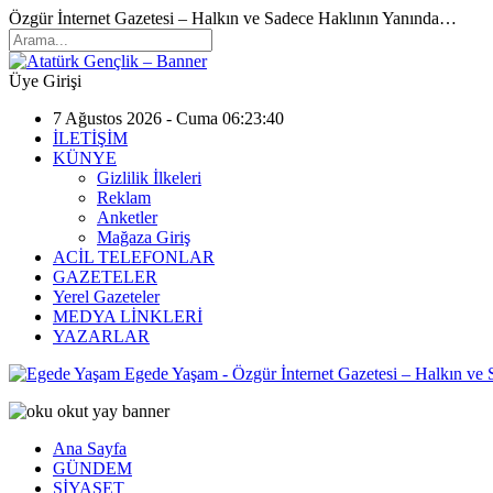
Özgür İnternet Gazetesi – Halkın ve Sadece Haklının Yanında…
Üye Girişi
7 Ağustos 2026 - Cuma 06:23:40
İLETİŞİM
KÜNYE
Gizlilik İlkeleri
Reklam
Anketler
Mağaza Giriş
ACİL TELEFONLAR
GAZETELER
Yerel Gazeteler
MEDYA LİNKLERİ
YAZARLAR
Egede Yaşam - Özgür İnternet Gazetesi – Halkın ve
Ana Sayfa
GÜNDEM
SİYASET