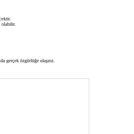
ektir.
olabilir.
zda gerçek özgürlüğe ulaşırız.