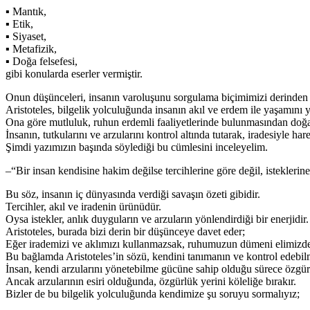
▪ Mantık,
▪ Etik,
▪ Siyaset,
▪ Metafizik,
▪ Doğa felsefesi,
gibi konularda eserler vermiştir.
Onun düşünceleri, insanın varoluşunu sorgulama biçimimizi derinden e
Aristoteles, bilgelik yolculuğunda insanın akıl ve erdem ile yaşamını 
Ona göre mutluluk, ruhun erdemli faaliyetlerinde bulunmasından doğa
İnsanın, tutkularını ve arzularını kontrol altında tutarak, iradesiyle h
Şimdi yazımızın başında söylediği bu cümlesini inceleyelim.
–“Bir insan kendisine hakim değilse tercihlerine göre değil, isteklerine
Bu söz, insanın iç dünyasında verdiği savaşın özeti gibidir.
Tercihler, akıl ve iradenin ürünüdür.
Oysa istekler, anlık duyguların ve arzuların yönlendirdiği bir enerjidir.
Aristoteles, burada bizi derin bir düşünceye davet eder;
Eğer irademizi ve aklımızı kullanmazsak, ruhumuzun dümeni elimizden k
Bu bağlamda Aristoteles’in sözü, kendini tanımanın ve kontrol edebilm
İnsan, kendi arzularını yönetebilme gücüne sahip olduğu sürece özgür
Ancak arzularının esiri olduğunda, özgürlük yerini köleliğe bırakır.
Bizler de bu bilgelik yolculuğunda kendimize şu soruyu sormalıyız;