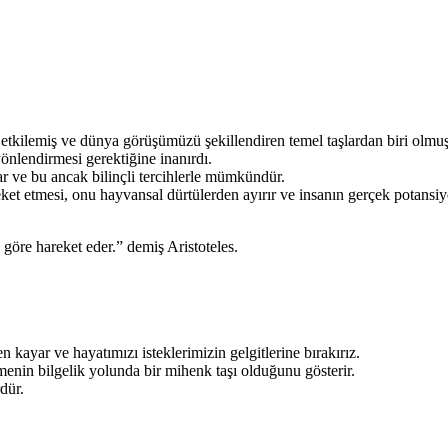
tkilemiş ve dünya görüşümüzü şekillendiren temel taşlardan biri olmuş
yönlendirmesi gerektiğine inanırdı.
r ve bu ancak bilinçli tercihlerle mümkündür.
areket etmesi, onu hayvansal dürtülerden ayırır ve insanın gerçek potansiy
 göre hareket eder.” demiş Aristoteles.
ayar ve hayatımızı isteklerimizin gelgitlerine bırakırız.
enin bilgelik yolunda bir mihenk taşı olduğunu gösterir.
dür.