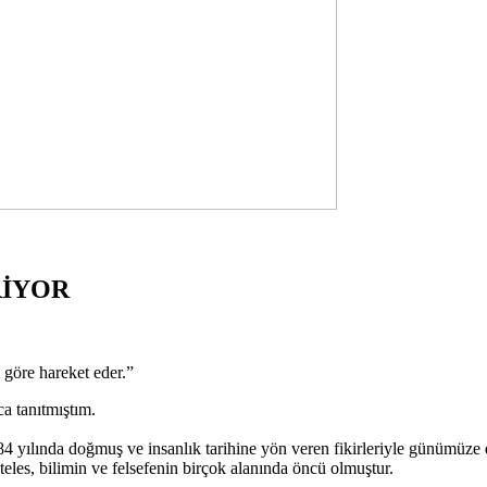
RİYOR
e göre hareket eder.”
a tanıtmıştım.
84 yılında doğmuş ve insanlık tarihine yön veren fikirleriyle günümüze d
eles, bilimin ve felsefenin birçok alanında öncü olmuştur.