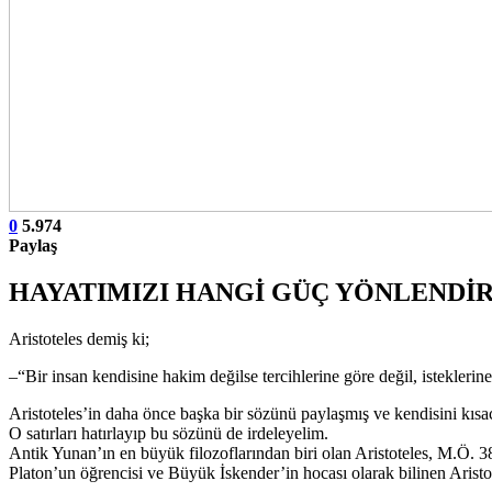
0
5.974
Paylaş
HAYATIMIZI HANGİ GÜÇ YÖNLENDİ
Aristoteles demiş ki;
–“Bir insan kendisine hakim değilse tercihlerine göre değil, isteklerin
Aristoteles’in daha önce başka bir sözünü paylaşmış ve kendisini kısac
O satırları hatırlayıp bu sözünü de irdeleyelim.
Antik Yunan’ın en büyük filozoflarından biri olan Aristoteles, M.Ö. 3
Platon’un öğrencisi ve Büyük İskender’in hocası olarak bilinen Aristot