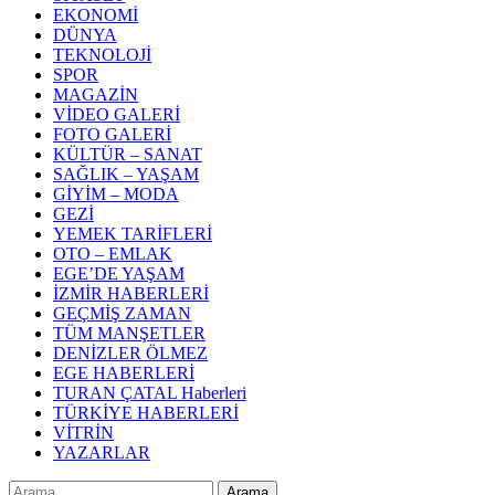
EKONOMİ
DÜNYA
TEKNOLOJİ
SPOR
MAGAZİN
VİDEO GALERİ
FOTO GALERİ
KÜLTÜR – SANAT
SAĞLIK – YAŞAM
GİYİM – MODA
GEZİ
YEMEK TARİFLERİ
OTO – EMLAK
EGE’DE YAŞAM
İZMİR HABERLERİ
GEÇMİŞ ZAMAN
TÜM MANŞETLER
DENİZLER ÖLMEZ
EGE HABERLERİ
TURAN ÇATAL Haberleri
TÜRKİYE HABERLERİ
VİTRİN
YAZARLAR