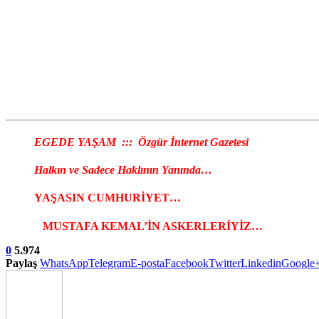
EGEDE YAŞAM ::: Özgür İnternet Gazetesi
Halkın ve Sadece Haklının Yanında…
YAŞASIN CUMHURİYET…
MUSTAFA KEMAL’İN ASKERLERİYİZ…
0
5.974
Paylaş
WhatsApp
Telegram
E-posta
Facebook
Twitter
Linkedin
Google