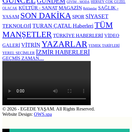
GÜNCEL
GÜNDEM
HERŞEY ÇOK GÜZEL
GİYİM - MODA
KÜLTÜR - SANAT
MAGAZİN
SAĞLIK -
OLACAK
Reklamlar
SON DAKİKA
SİYASET
SPOR
YAŞAM
TÜM
TURAN ÇATAL Haberleri
TEKNOLOJİ
MANŞETLER
TÜRKİYE HABERLERİ
VİDEO
YAZARLAR
VİTRİN
GALERİ
YEMEK TARİFLERİ
İZMİR HABERLERİ
YEREL SEÇİMLER
GEÇMİŞ ZAMAN…
© 2026 - EGEDE YAŞAM. All Rights Reserved.
Website Design:
OWS.spa