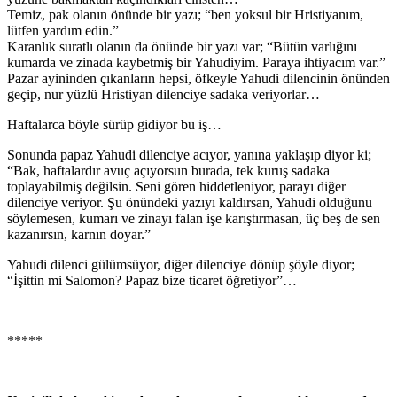
Temiz, pak olanın önünde bir yazı; “ben yoksul bir Hristiyanım,
lütfen yardım edin.”
Karanlık suratlı olanın da önünde bir yazı var; “Bütün varlığını
kumarda ve zinada kaybetmiş bir Yahudiyim. Paraya ihtiyacım var.”
Pazar ayininden çıkanların hepsi, öfkeyle Yahudi dilencinin önünden
geçip, nur yüzlü Hristiyan dilenciye sadaka veriyorlar…
Haftalarca böyle sürüp gidiyor bu iş…
Sonunda papaz Yahudi dilenciye acıyor, yanına yaklaşıp diyor ki;
“Bak, haftalardır avuç açıyorsun burada, tek kuruş sadaka
toplayabilmiş değilsin. Seni gören hiddetleniyor, parayı diğer
dilenciye veriyor. Şu önündeki yazıyı kaldırsan, Yahudi olduğunu
söylemesen, kumarı ve zinayı falan işe karıştırmasan, üç beş de sen
kazanırsın, karnın doyar.”
Yahudi dilenci gülümsüyor, diğer dilenciye dönüp şöyle diyor;
“İşittin mi Salomon? Papaz bize ticaret öğretiyor”…
*****