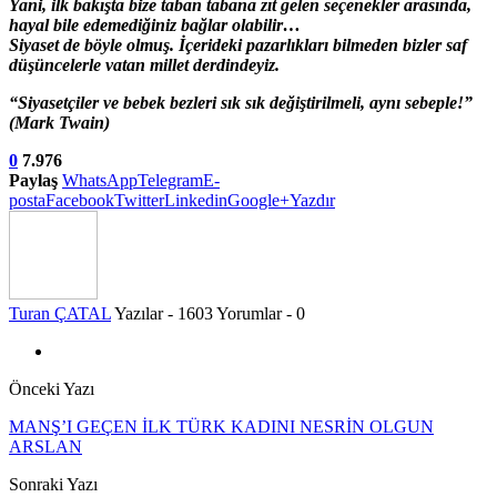
Yani, ilk bakışta bize taban tabana zıt gelen seçenekler arasında,
hayal bile edemediğiniz bağlar olabilir…
Siyaset de böyle olmuş. İçerideki pazarlıkları bilmeden bizler saf
düşüncelerle vatan millet derdindeyiz.
“Siyasetçiler ve bebek bezleri sık sık değiştirilmeli, aynı sebeple!”
(Mark Twain)
0
7.976
Paylaş
WhatsApp
Telegram
E-
posta
Facebook
Twitter
Linkedin
Google+
Yazdır
Turan ÇATAL
Yazılar - 1603
Yorumlar - 0
Önceki Yazı
MANŞ’I GEÇEN İLK TÜRK KADINI NESRİN OLGUN
ARSLAN
Sonraki Yazı