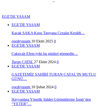
..
.
EGE'DE YAŞAM
EGE'DE YAŞAM
Kaçak SAKA Kuşu Taşıyana Cezalar Kesildi…
egedeyasam
10 Ekim 2025
0
EGE'DE YAŞAM
Çakırcalı Efem iyiki bu günleri görmedin…
Turan ÇATAL
27 Ekim 2024
0
EGE'DE YAŞAM
GAZETEMİZ SAHİBİ TURAN ÇATAL’IN MUTLU
GÜNÜ…
egedeyasam
10 Şubat 2024
0
EGE'DE YAŞAM
Hayvanlara Yönelik Şiddet Görüntülerine İzmir’den
“YETER”…