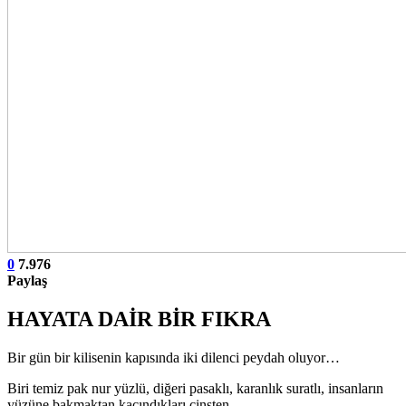
0
7.976
Paylaş
HAYATA DAİR BİR FIKRA
Bir gün bir kilisenin kapısında iki dilenci peydah oluyor…
Biri temiz pak nur yüzlü, diğeri pasaklı, karanlık suratlı, insanların
yüzüne bakmaktan kaçındıkları cinsten…