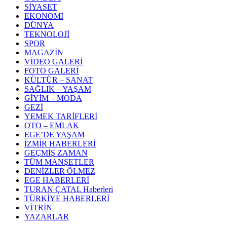
SİYASET
EKONOMİ
DÜNYA
TEKNOLOJİ
SPOR
MAGAZİN
VİDEO GALERİ
FOTO GALERİ
KÜLTÜR – SANAT
SAĞLIK – YAŞAM
GİYİM – MODA
GEZİ
YEMEK TARİFLERİ
OTO – EMLAK
EGE’DE YAŞAM
İZMİR HABERLERİ
GEÇMİŞ ZAMAN
TÜM MANŞETLER
DENİZLER ÖLMEZ
EGE HABERLERİ
TURAN ÇATAL Haberleri
TÜRKİYE HABERLERİ
VİTRİN
YAZARLAR