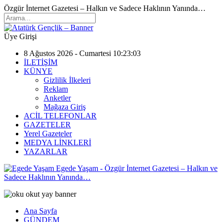
Özgür İnternet Gazetesi – Halkın ve Sadece Haklının Yanında…
Üye Girişi
8 Ağustos 2026 - Cumartesi 10:23:03
İLETİŞİM
KÜNYE
Gizlilik İlkeleri
Reklam
Anketler
Mağaza Giriş
ACİL TELEFONLAR
GAZETELER
Yerel Gazeteler
MEDYA LİNKLERİ
YAZARLAR
Egede Yaşam - Özgür İnternet Gazetesi – Halkın ve
Sadece Haklının Yanında…
Ana Sayfa
GÜNDEM