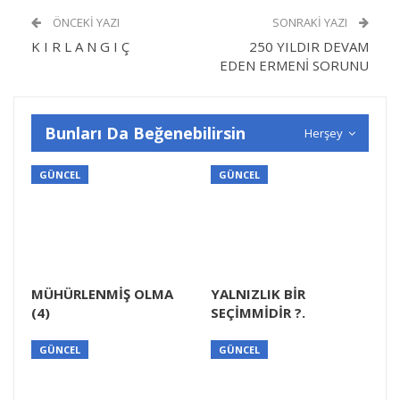
ÖNCEKI YAZI
SONRAKI YAZI
K I R L A N G I Ç
250 YILDIR DEVAM
EDEN ERMENİ SORUNU
Bunları Da Beğenebilirsin
Herşey
GÜNCEL
GÜNCEL
MÜHÜRLENMİŞ OLMA
YALNIZLIK BİR
(4)
SEÇİMMİDİR ?.
GÜNCEL
GÜNCEL