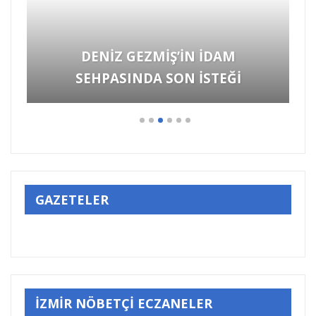
HARUN KARADENİZ
GAZETELER
İZMİR NÖBETÇİ ECZANELER