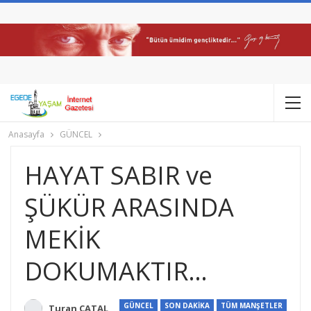
Anasayfa
GÜNCEL
HAYAT SABIR ve
ŞÜKÜR ARASINDA
MEKİK
DOKUMAKTIR…
GÜNCEL
SON DAKİKA
TÜM MANŞETLER
Turan ÇATAL