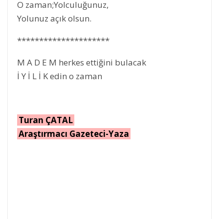
O zaman;Yolculuğunuz,
Yolunuz açık olsun.
*********************
M A D E M herkes ettiğini bulacak
İ Y İ L İ K edin o zaman
Turan ÇATAL
Araştırmacı Gazeteci-Yaza