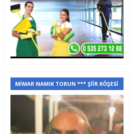
MİMAR NAMIK TORUN *** ŞİİR KÖŞESİ