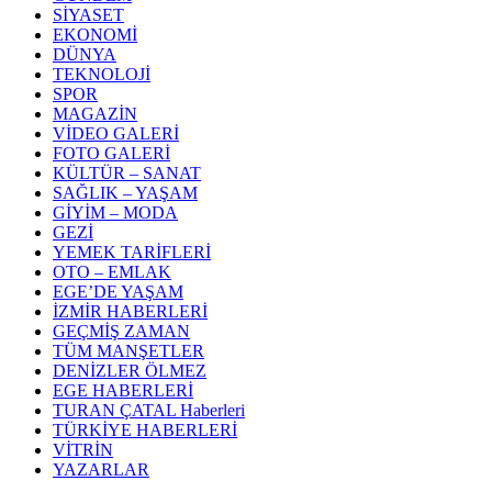
SİYASET
EKONOMİ
DÜNYA
TEKNOLOJİ
SPOR
MAGAZİN
VİDEO GALERİ
FOTO GALERİ
KÜLTÜR – SANAT
SAĞLIK – YAŞAM
GİYİM – MODA
GEZİ
YEMEK TARİFLERİ
OTO – EMLAK
EGE’DE YAŞAM
İZMİR HABERLERİ
GEÇMİŞ ZAMAN
TÜM MANŞETLER
DENİZLER ÖLMEZ
EGE HABERLERİ
TURAN ÇATAL Haberleri
TÜRKİYE HABERLERİ
VİTRİN
YAZARLAR