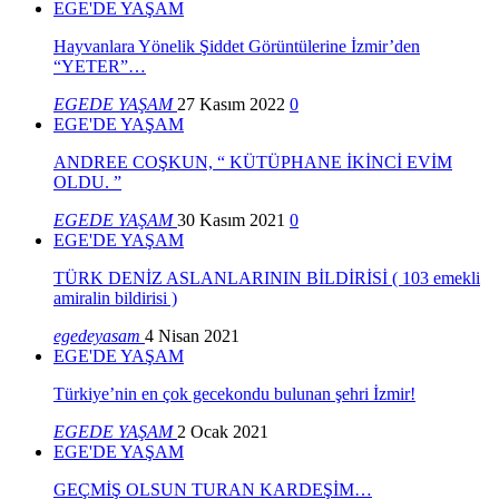
EGE'DE YAŞAM
Hayvanlara Yönelik Şiddet Görüntülerine İzmir’den
“YETER”…
EGEDE YAŞAM
27 Kasım 2022
0
EGE'DE YAŞAM
ANDREE COŞKUN, “ KÜTÜPHANE İKİNCİ EVİM
OLDU. ”
EGEDE YAŞAM
30 Kasım 2021
0
EGE'DE YAŞAM
TÜRK DENİZ ASLANLARININ BİLDİRİSİ ( 103 emekli
amiralin bildirisi )
egedeyasam
4 Nisan 2021
EGE'DE YAŞAM
Türkiye’nin en çok gecekondu bulunan şehri İzmir!
EGEDE YAŞAM
2 Ocak 2021
EGE'DE YAŞAM
GEÇMİŞ OLSUN TURAN KARDEŞİM…