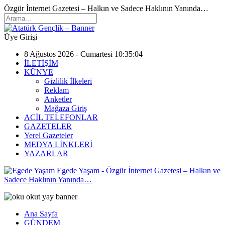
Özgür İnternet Gazetesi – Halkın ve Sadece Haklının Yanında…
Üye Girişi
8 Ağustos 2026 - Cumartesi 10:35:04
İLETİŞİM
KÜNYE
Gizlilik İlkeleri
Reklam
Anketler
Mağaza Giriş
ACİL TELEFONLAR
GAZETELER
Yerel Gazeteler
MEDYA LİNKLERİ
YAZARLAR
Egede Yaşam - Özgür İnternet Gazetesi – Halkın ve
Sadece Haklının Yanında…
Ana Sayfa
GÜNDEM