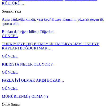
KÜLTÜRÜ…
Sonraki Yazı
Aysu Türkoğlu kimdir, yaşı kaç? Kuzey Kanalı’nı yüzerek geçen ilk
sporcu oldu
Bunları da beğenebilirsin
Diğerleri
GÜNCEL
TÜRKİYE’YE HİÇ BİTMEYEN EMPERYALİZM : FAREYE
KAPLANI BOĞDURTMAK…
GÜNCEL
KIBRISTA NELER OLUYOR ?.
GÜNCEL
FAZLA İYİ OLMAK AKIŞI BOZAR…
GÜNCEL
MÜHÜRLENMİŞ OLMA (4)
Önce
Sonra