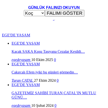
GÜNLÜK FALINIZI OKUYUN
..
.
EGE'DE YAŞAM
EGE'DE YAŞAM
Kaçak SAKA Kuşu Taşıyana Cezalar Kesildi…
egedeyasam
10 Ekim 2025
0
EGE'DE YAŞAM
Çakırcalı Efem iyiki bu günleri görmedin…
Turan ÇATAL
27 Ekim 2024
0
EGE'DE YAŞAM
GAZETEMİZ SAHİBİ TURAN ÇATAL’IN MUTLU
GÜNÜ…
egedeyasam
10 Şubat 2024
0