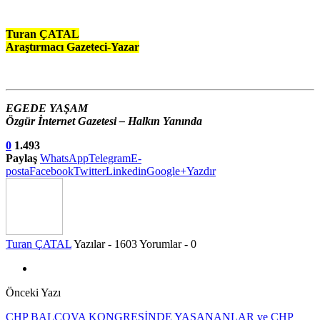
Turan ÇATAL
Araştırmacı Gazeteci-Yazar
EGEDE YAŞAM
Özgür İnternet Gazetesi – Halkın Yanında
0
1.493
Paylaş
WhatsApp
Telegram
E-
posta
Facebook
Twitter
Linkedin
Google+
Yazdır
Turan ÇATAL
Yazılar - 1603
Yorumlar - 0
Önceki Yazı
CHP BALÇOVA KONGRESİNDE YAŞANANLAR ve CHP