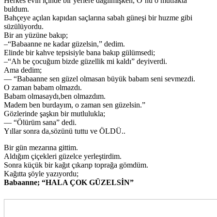
Herkes evin içinde bir yerlere dağılmışken, O’nu o mutfakta
buldum.
Bahçeye açılan kapıdan saçlarına sabah güneşi bir huzme gibi
süzülüyordu.
Bir an yüzüne bakıp;
–“Babaanne ne kadar güzelsin,” dedim.
Elinde bir kahve tepsisiyle bana bakıp gülümsedi;
–“Ah be çocuğum bizde güzellik mi kaldı” deyiverdi.
Ama dedim;
— “Babaanne sen güzel olmasan büyük babam seni sevmezdi.
O zaman babam olmazdı.
Babam olmasaydı,ben olmazdım.
Madem ben burdayım, o zaman sen güzelsin.”
Gözlerinde şaşkın bir mutlulukla;
— “Ölürüm sana” dedi.
Yıllar sonra da,sözünü tuttu ve ÖLDÜ..
Bir gün mezarına gittim.
Aldığım çiçekleri güzelce yerleştirdim.
Sonra küçük bir kağıt çıkarıp toprağa gömdüm.
Kağıtta şöyle yazıyordu;
Babaanne; “HALA ÇOK GÜZELSİN”