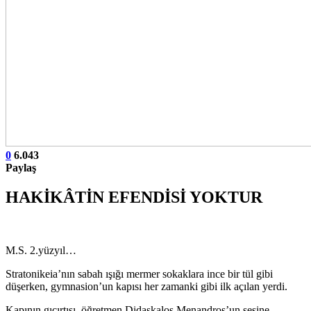
0
6.043
Paylaş
HAKİKÂTİN EFENDİSİ YOKTUR
M.S. 2.yüzyıl…
Stratonikeia’nın sabah ışığı mermer sokaklara ince bir tül gibi
düşerken, gymnasion’un kapısı her zamanki gibi ilk açılan yerdi.
Kapının gıcırtısı, öğretmen Didaskalos Menandros’un sesine