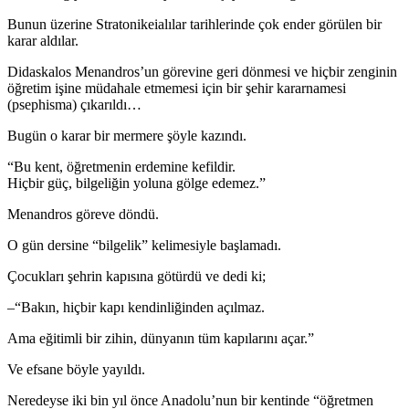
Bunun üzerine Stratonikeialılar tarihlerinde çok ender görülen bir
karar aldılar.
Didaskalos Menandros’un görevine geri dönmesi ve hiçbir zenginin
öğretim işine müdahale etmemesi için bir şehir kararnamesi
(psephisma) çıkarıldı…
Bugün o karar bir mermere şöyle kazındı.
“Bu kent, öğretmenin erdemine kefildir.
Hiçbir güç, bilgeliğin yoluna gölge edemez.”
Menandros göreve döndü.
O gün dersine “bilgelik” kelimesiyle başlamadı.
Çocukları şehrin kapısına götürdü ve dedi ki;
–“Bakın, hiçbir kapı kendinliğinden açılmaz.
Ama eğitimli bir zihin, dünyanın tüm kapılarını açar.”
Ve efsane böyle yayıldı.
Neredeyse iki bin yıl önce Anadolu’nun bir kentinde “öğretmen