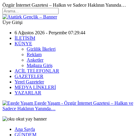
Özgür İnternet Gazetesi – Halkın ve Sadece Haklının Yanında…
Üye Girişi
6 Ağustos 2026 - Perşembe 07:29:44
İLETİŞİM
KÜNYE
Gizlilik İlkeleri
Reklam
Anketler
Mağaza Giriş
ACİL TELEFONLAR
GAZETELER
Yerel Gazeteler
MEDYA LİNKLERİ
YAZARLAR
Egede Yaşam - Özgür İnternet Gazetesi – Halkın ve
Sadece Haklının Yanında…
Ana Sayfa
GÜNDEM