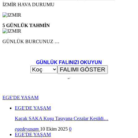
İZMİR HAVA DURUMU
5 GÜNLÜK TAHMİN
GÜNLÜK BURCUNUZ …
GÜNLÜK FALINIZI OKUYUN
..
.
EGE'DE YAŞAM
EGE'DE YAŞAM
Kaçak SAKA Kuşu Taşıyana Cezalar Kesildi…
egedeyasam
10 Ekim 2025
0
EGE'DE YAŞAM