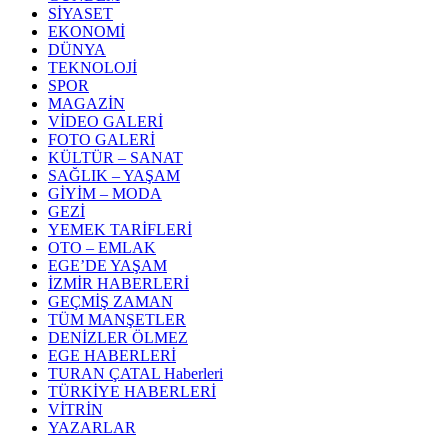
SİYASET
EKONOMİ
DÜNYA
TEKNOLOJİ
SPOR
MAGAZİN
VİDEO GALERİ
FOTO GALERİ
KÜLTÜR – SANAT
SAĞLIK – YAŞAM
GİYİM – MODA
GEZİ
YEMEK TARİFLERİ
OTO – EMLAK
EGE’DE YAŞAM
İZMİR HABERLERİ
GEÇMİŞ ZAMAN
TÜM MANŞETLER
DENİZLER ÖLMEZ
EGE HABERLERİ
TURAN ÇATAL Haberleri
TÜRKİYE HABERLERİ
VİTRİN
YAZARLAR