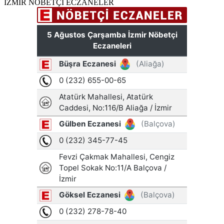
İZMİR NÖBETÇİ ECZANELER