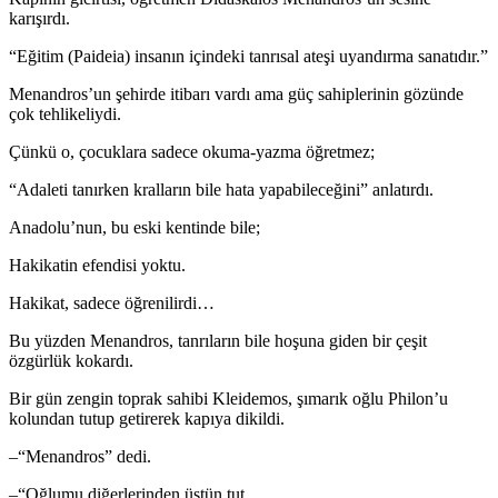
karışırdı.
“Eğitim (Paideia) insanın içindeki tanrısal ateşi uyandırma sanatıdır.”
Menandros’un şehirde itibarı vardı ama güç sahiplerinin gözünde
çok tehlikeliydi.
Çünkü o, çocuklara sadece okuma-yazma öğretmez;
“Adaleti tanırken kralların bile hata yapabileceğini” anlatırdı.
Anadolu’nun, bu eski kentinde bile;
Hakikatin efendisi yoktu.
Hakikat, sadece öğrenilirdi…
Bu yüzden Menandros, tanrıların bile hoşuna giden bir çeşit
özgürlük kokardı.
Bir gün zengin toprak sahibi Kleidemos, şımarık oğlu Philon’u
kolundan tutup getirerek kapıya dikildi.
–“Menandros” dedi.
–“Oğlumu diğerlerinden üstün tut.