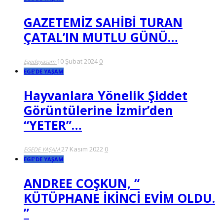
GAZETEMİZ SAHİBİ TURAN
ÇATAL’IN MUTLU GÜNÜ…
10 Şubat 2024
0
Egedeyasam
EGE'DE YAŞAM
Hayvanlara Yönelik Şiddet
Görüntülerine İzmir’den
“YETER”…
27 Kasım 2022
0
EGEDE YAŞAM
EGE'DE YAŞAM
ANDREE COŞKUN, “
KÜTÜPHANE İKİNCİ EVİM OLDU.
”