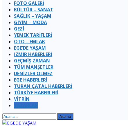
FOTO GALERİ
KÜLTÜR – SANAT
SAĞLIK – YAŞAM
GİYİM – MODA
GEZİ
YEMEK TARİFLERİ
OTO – EMLAK
EGE’DE YAŞAM
İZMİR HABERLERİ
GEÇMİŞ ZAMAN
TÜM MANŞETLER
DENİZLER ÖLMEZ
EGE HABERLERİ
TURAN ÇATAL HABERLERI
TÜRKİYE HABERLERİ
VİTRİN
YAZARLAR