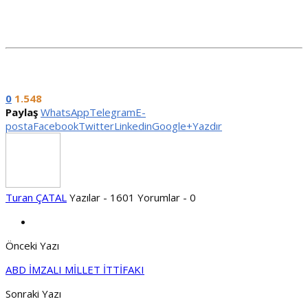
0
1.548
Paylaş
WhatsApp
Telegram
E-
posta
Facebook
Twitter
Linkedin
Google+
Yazdır
Turan ÇATAL
Yazılar - 1601
Yorumlar - 0
Önceki Yazı
ABD İMZALI MİLLET İTTİFAKI
Sonraki Yazı