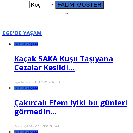
..
.
EGE'DE YAŞAM
EGE'DE YAŞAM
Kaçak SAKA Kuşu Taşıyana
Cezalar Kesildi…
10 Ekim 2025
0
Egedeyasam
EGE'DE YAŞAM
Çakırcalı Efem iyiki bu günleri
görmedin…
27 Ekim 2024
0
Turan ÇATAL
EGE'DE YAŞAM