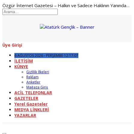
Özgür İnternet Gazetesi – Halkın ve Sadece Haklının Yanında…
Üye Girişi
6 AĞUSTOS 2026 - PERŞEMBE 12:17:07
İLETİŞİM
KÜNYE
Gizlilik İlkeleri
Reklam
Anketler
Mağaza Giriş
ACİL TELEFONLAR
GAZETELER
Yerel Gazeteler
MEDYA LİNKLERİ
YAZARLAR