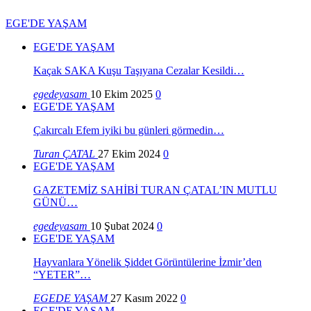
EGE'DE YAŞAM
EGE'DE YAŞAM
Kaçak SAKA Kuşu Taşıyana Cezalar Kesildi…
egedeyasam
10 Ekim 2025
0
EGE'DE YAŞAM
Çakırcalı Efem iyiki bu günleri görmedin…
Turan ÇATAL
27 Ekim 2024
0
EGE'DE YAŞAM
GAZETEMİZ SAHİBİ TURAN ÇATAL’IN MUTLU
GÜNÜ…
egedeyasam
10 Şubat 2024
0
EGE'DE YAŞAM
Hayvanlara Yönelik Şiddet Görüntülerine İzmir’den
“YETER”…
EGEDE YAŞAM
27 Kasım 2022
0
EGE'DE YAŞAM