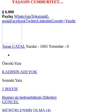
YAŞASIN CUMHURİYET…
0
6.000
Paylaş
WhatsApp
Telegram
E-
posta
Facebook
Twitter
Linkedin
Google+
Yazdır
Turan ÇATAL
Yazılar - 1601
Yorumlar - 0
Önceki Yazı
KADININ ADI YOK
Sonraki Yazı
1 MAYIS
Bunları da beğenebilirsin
Diğerleri
GÜNCEL
MÜHÜRLENMİŞ OLMA (4)