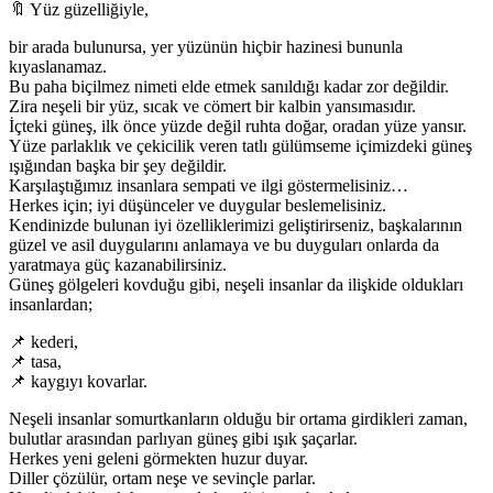
🔖 Yüz güzelliğiyle,
bir arada bulunursa, yer yüzünün hiçbir hazinesi bununla
kıyaslanamaz.
Bu paha biçilmez nimeti elde etmek sanıldığı kadar zor değildir.
Zira neşeli bir yüz, sıcak ve cömert bir kalbin yansımasıdır.
İçteki güneş, ilk önce yüzde değil ruhta doğar, oradan yüze yansır.
Yüze parlaklık ve çekicilik veren tatlı gülümseme içimizdeki güneş
ışığından başka bir şey değildir.
Karşılaştığımız insanlara sempati ve ilgi göstermelisiniz…
Herkes için; iyi düşünceler ve duygular beslemelisiniz.
Kendinizde bulunan iyi özelliklerimizi geliştirirseniz, başkalarının
güzel ve asil duygularını anlamaya ve bu duyguları onlarda da
yaratmaya güç kazanabilirsiniz.
Güneş gölgeleri kovduğu gibi, neşeli insanlar da ilişkide oldukları
insanlardan;
📌 kederi,
📌 tasa,
📌 kaygıyı kovarlar.
Neşeli insanlar somurtkanların olduğu bir ortama girdikleri zaman,
bulutlar arasından parlıyan güneş gibi ışık şaçarlar.
Herkes yeni geleni görmekten huzur duyar.
Diller çözülür, ortam neşe ve sevinçle parlar.