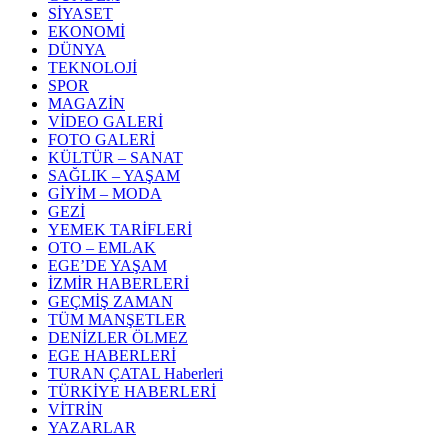
SİYASET
EKONOMİ
DÜNYA
TEKNOLOJİ
SPOR
MAGAZİN
VİDEO GALERİ
FOTO GALERİ
KÜLTÜR – SANAT
SAĞLIK – YAŞAM
GİYİM – MODA
GEZİ
YEMEK TARİFLERİ
OTO – EMLAK
EGE’DE YAŞAM
İZMİR HABERLERİ
GEÇMİŞ ZAMAN
TÜM MANŞETLER
DENİZLER ÖLMEZ
EGE HABERLERİ
TURAN ÇATAL Haberleri
TÜRKİYE HABERLERİ
VİTRİN
YAZARLAR