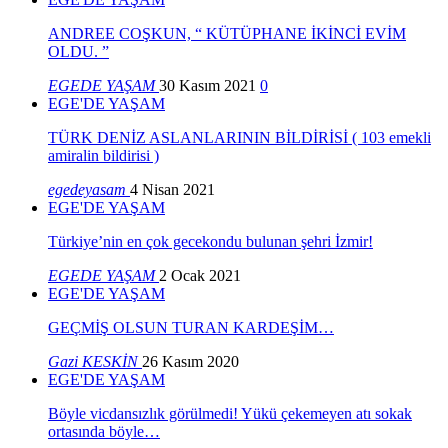
ANDREE COŞKUN, “ KÜTÜPHANE İKİNCİ EVİM
OLDU. ”
EGEDE YAŞAM
30 Kasım 2021
0
EGE'DE YAŞAM
TÜRK DENİZ ASLANLARININ BİLDİRİSİ ( 103 emekli
amiralin bildirisi )
egedeyasam
4 Nisan 2021
EGE'DE YAŞAM
Türkiye’nin en çok gecekondu bulunan şehri İzmir!
EGEDE YAŞAM
2 Ocak 2021
EGE'DE YAŞAM
GEÇMİŞ OLSUN TURAN KARDEŞİM…
Gazi KESKİN
26 Kasım 2020
EGE'DE YAŞAM
Böyle vicdansızlık görülmedi! Yükü çekemeyen atı sokak
ortasında böyle…