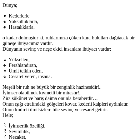
Dünya;
🔸 Kederlerle,
🔸 Yoksulluklarla,
🔸 Hastalıklarla,
o kadar dolmuştur ki, ruhlarımıza çöken kara bulutları dağıtacak bir
güneşe ihtiyacımız vardır.
Dünyanın sevinç ve neşe ekici insanlara ihtiyacı vardır;
🔹 Yükselten,
🔹 Ferahlandıran,
🔹 Ümit telkin eden,
🔹 Cesaret veren, insana.
Neşeli bir ruh ne büyük bir zenginlik hazinesidir!..
İyimser olabilmek kıymetli bir mirastır!..
Zira sükûnet ve barış daima onunla beraberdir…
Onun ışığı etrafındaki gölgeleri kovar, kederli kalpleri aydınlatır.
Onun kudreti ümitsizlere bile sevinç ve cesaret getirir.
Hele;
🔖 İyimserlik özelliği,
🔖 Sevimlilik,
🔖 Nezaket,